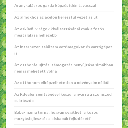
Aranykalászos gazda képzés idén tavasszal
Az álmokhoz az acélon keresztül vezet az út
Az esküvői virágok kiválasztásánál csak a fotós
megtalálása nehezebb
Az interneten találtam vetőmagokat és varrógépet
is
Az otthonfelújítási támogatás benyújtása simábban
nem is mehetett volna
Az otthonom elképzelhetetlen a növényeim nélkül
Az Rdealer segítségével készül a nyárra a szomszéd
cukrászda
Baba-mama torna: hogyan segítheti a közös
mozgásfejlesztés a kisbabák fejlődését?