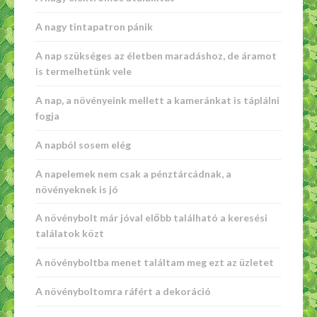
A nagy tintapatron pánik
A nap szükséges az életben maradáshoz, de áramot
is termelhetünk vele
A nap, a növényeink mellett a kameránkat is táplálni
fogja
A napból sosem elég
A napelemek nem csak a pénztárcádnak, a
növényeknek is jó
A növénybolt már jóval előbb található a keresési
találatok közt
A növényboltba menet találtam meg ezt az üzletet
A növényboltomra ráfért a dekoráció