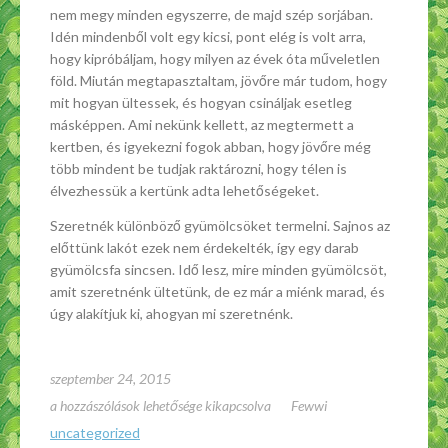
nem megy minden egyszerre, de majd szép sorjában.
Idén mindenből volt egy kicsi, pont elég is volt arra,
hogy kipróbáljam, hogy milyen az évek óta műveletlen
föld. Miután megtapasztaltam, jövőre már tudom, hogy
mit hogyan ültessek, és hogyan csináljak esetleg
másképpen. Ami nekünk kellett, az megtermett a
kertben, és igyekezni fogok abban, hogy jövőre még
több mindent be tudjak raktározni, hogy télen is
élvezhessük a kertünk adta lehetőségeket.
Szeretnék különböző gyümölcsöket termelni. Sajnos az
előttünk lakót ezek nem érdekelték, így egy darab
gyümölcsfa sincsen. Idő lesz, mire minden gyümölcsöt,
amit szeretnénk ültetünk, de ez már a miénk marad, és
úgy alakítjuk ki, ahogyan mi szeretnénk.
szeptember 24, 2015
A
a hozzászólások lehetősége kikapcsolva
Fewwi
növények
uncategorized