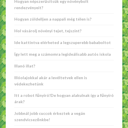
Hogyan népszerűsítsük egy növénybolt
rendezvényeit?
Hogyan zöldelljen a nappali még télen is?
Hol vásárolj növényi tejet, tejszínt?
Ide kattintva elérheted a legszuperebb bababoltot
Így lett meg a számomra legideálisabb autós iskola
Illanó illat?
Illóolajokkal akár a levéltetvek ellen is
védekezhetünk
Itt a robot fűnyíró!De hogyan alakulnak így a fűnyíró
árak?
Jobbnál jobb cuccok érkeztek a vegán
szendvicsezőnkbe!