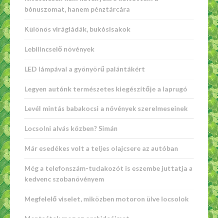
bónuszomat, hanem pénztárcára
Különös virágládák, bukósisakok
Lebilincselő növények
LED lámpával a gyönyörű palántákért
Legyen autónk természetes kiegészítője a laprugó
Levél mintás babakocsi a növények szerelmeseinek
Locsolni alvás közben? Simán
Már esedékes volt a teljes olajcsere az autóban
Még a telefonszám-tudakozót is eszembe juttatja a
kedvenc szobanövényem
Megfelelő viselet, miközben motoron ülve locsolok