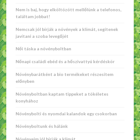
Nem is baj, hogy elköltözött mellőlünk a telefonos,
találtam jobbat!
Nemcsak jól bírják a növények a klímát, segítenek
javítani a szoba levegőjét
Női táska a növényboltban
Nőnapi családi ebéd és a hőszivattyú kérdéskör
Növénybarátként a bio termékeket részesítem
előnyben
Növényboltban kaptam tippeket a tökéletes
konyhához
Növénybolti és nyomdai kalandok egy csokorban
Növényboltunk és hálánk
Növényeim jól bírják a klímát