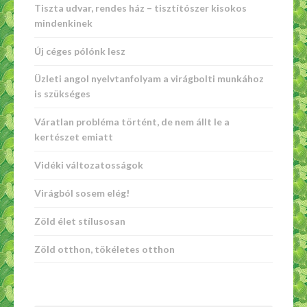
Tiszta udvar, rendes ház – tisztítószer kisokos
mindenkinek
Új céges pólónk lesz
Üzleti angol nyelvtanfolyam a virágbolti munkához
is szükséges
Váratlan probléma történt, de nem állt le a
kertészet emiatt
Vidéki változatosságok
Virágból sosem elég!
Zöld élet stílusosan
Zöld otthon, tökéletes otthon