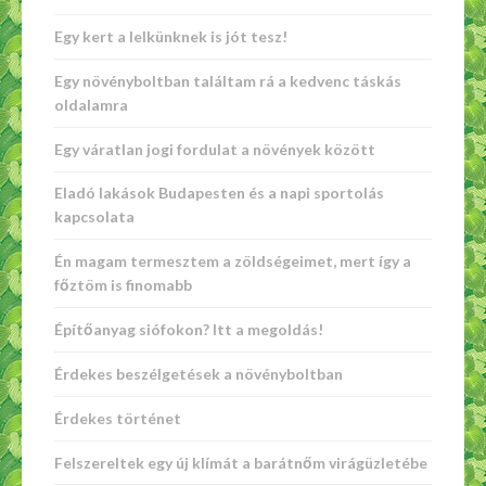
Egy kert a lelkünknek is jót tesz!
Egy növényboltban találtam rá a kedvenc táskás
oldalamra
Egy váratlan jogi fordulat a növények között
Eladó lakások Budapesten és a napi sportolás
kapcsolata
Én magam termesztem a zöldségeimet, mert így a
főztöm is finomabb
Építőanyag siófokon? Itt a megoldás!
Érdekes beszélgetések a növényboltban
Érdekes történet
Felszereltek egy új klímát a barátnőm virágüzletébe