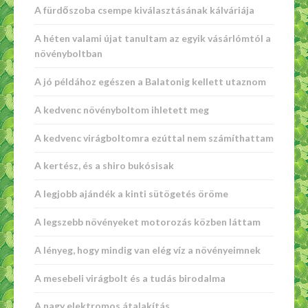
A fürdőszoba csempe kiválasztásának kálváriája
A héten valami újat tanultam az egyik vásárlómtól a
növényboltban
A jó példához egészen a Balatonig kellett utaznom
A kedvenc növényboltom ihletett meg
A kedvenc virágboltomra ezúttal nem számíthattam
A kertész, és a shiro bukósisak
A legjobb ajándék a kinti sütögetés öröme
A legszebb növényeket motorozás közben láttam
A lényeg, hogy mindig van elég víz a növényeimnek
A mesebeli virágbolt és a tudás birodalma
A nagy elektromos átalakítás