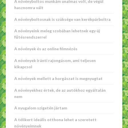
A növényboltos munkám unalmas volt, de végül
hasznomra vált
A növényboltosnak is szüksége van kerékpárboltra
A növényeink meleg szobában lehetnek egy új
fűtésrendszerrel
A növények és az online filmnézés
A növények iránti rajongásom, ami teljesen
kikapcsol
A növények mellett a horgászat is megnyugtat
A növényekhez értek, de az autókhoz egyáltalán
nem
A nyugalom szigetén jártam
A télikert ideális otthona lehet a szeretett
növényeimnek