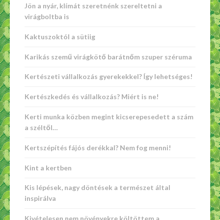
Jön a nyár, klímát szeretnénk szereltetni a
virágboltba is
Kaktuszoktól a sütiig
Karikás szemű virágkötő barátnőm szuper széruma
Kertészeti vállalkozás gyerekekkel? Így lehetséges!
Kertészkedés és vállalkozás? Miért is ne!
Kerti munka közben megint kicserepesedett a szám
a széltől…
Kertszépítés fájós derékkal? Nem fog menni!
Kint a kertben
Kis lépések, nagy döntések a természet által
inspirálva
Kivételesen nem növényekre költöttem a