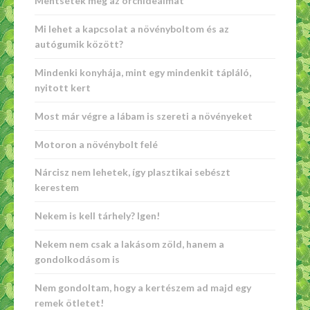
Mentsétek meg az orchideáimat
Mi lehet a kapcsolat a növényboltom és az
autógumik között?
Mindenki konyhája, mint egy mindenkit tápláló,
nyitott kert
Most már végre a lábam is szereti a növényeket
Motoron a növénybolt felé
Nárcisz nem lehetek, így plasztikai sebészt
kerestem
Nekem is kell tárhely? Igen!
Nekem nem csak a lakásom zöld, hanem a
gondolkodásom is
Nem gondoltam, hogy a kertészem ad majd egy
remek ötletet!