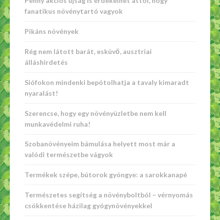
Penny akciós újság is érdekelhet attól, hogy
fanatikus növénytartó vagyok
Pikáns növények
Rég nem látott barát, esküvő, ausztriai
álláshirdetés
Siófokon mindenki bepótolhatja a tavaly kimaradt
nyaralást!
Szerencse, hogy egy növényüzletbe nem kell
munkavédelmi ruha!
Szobanövényeim bámulása helyett most már a
valódi természetbe vágyok
Termékek szépe, bútorok gyöngye: a sarokkanapé
Természetes segítség a növényboltból – vérnyomás
csökkentése házilag gyógynövényekkel