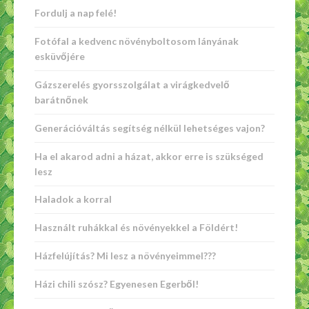
Fordulj a nap felé!
Fotófal a kedvenc növényboltosom lányának
esküvőjére
Gázszerelés gyorsszolgálat a virágkedvelő
barátnőnek
Generációváltás segítség nélkül lehetséges vajon?
Ha el akarod adni a házat, akkor erre is szükséged
lesz
Haladok a korral
Használt ruhákkal és növényekkel a Földért!
Házfelújítás? Mi lesz a növényeimmel???
Házi chili szósz? Egyenesen Egerből!