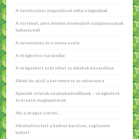
A természetes megoldások néha a legjobbak
A történet, amit minden növénybolt tulajdonosának
hallania kell
A veteményes és a mama esete
A virágboltos barátnője
A virágoskert után jöhet az ablakok kicserélése
Ablak (és ajtó) a kertemre és az udvaromra
Ajándék ötletek növénykedvelőknek – virágboltok
és kreatív meglepetések
Aki a virágot szereti…
Alkoholista lett a kedves barátom, segítenem
kellett