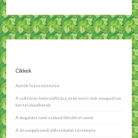
szeretete
bejegyzéshez
Cikkek
Autók fotoszintézise
A csőtörés helyreállítása után most már nyugodtan
kertészkedhetek
A dugulást nem szabad félvállról venni
A dzsungelszerű előszobafal története