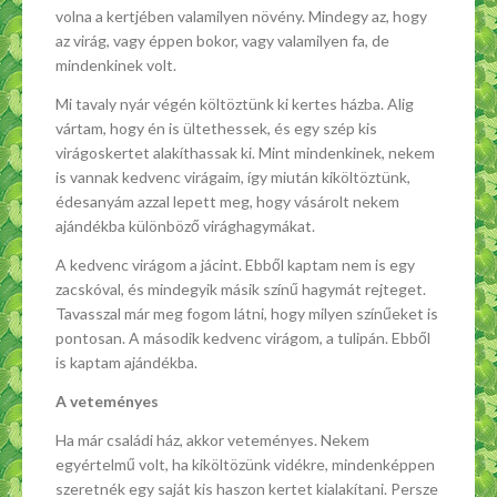
volna a kertjében valamilyen növény. Mindegy az, hogy
az virág, vagy éppen bokor, vagy valamilyen fa, de
mindenkinek volt.
Mi tavaly nyár végén költöztünk ki kertes házba. Alig
vártam, hogy én is ültethessek, és egy szép kis
virágoskertet alakíthassak ki. Mint mindenkinek, nekem
is vannak kedvenc virágaim, így miután kiköltöztünk,
édesanyám azzal lepett meg, hogy vásárolt nekem
ajándékba különböző virághagymákat.
A kedvenc virágom a jácint. Ebből kaptam nem is egy
zacskóval, és mindegyik másik színű hagymát rejteget.
Tavasszal már meg fogom látni, hogy milyen színűeket is
pontosan. A második kedvenc virágom, a tulipán. Ebből
is kaptam ajándékba.
A veteményes
Ha már családi ház, akkor veteményes. Nekem
egyértelmű volt, ha kiköltözünk vidékre, mindenképpen
szeretnék egy saját kis haszon kertet kialakítani. Persze