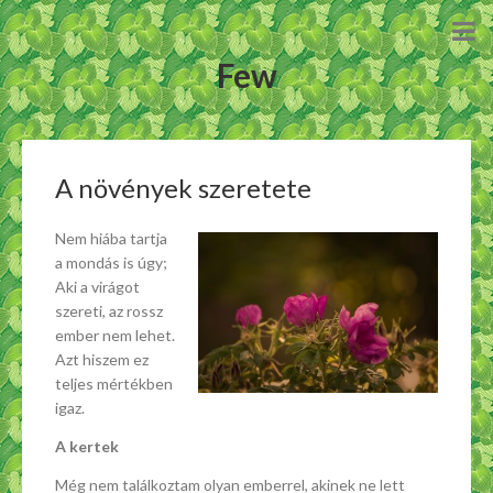
Few
A növények szeretete
Nem hiába tartja
a mondás is úgy;
Aki a virágot
szereti, az rossz
ember nem lehet.
Azt hiszem ez
teljes mértékben
igaz.
A kertek
Még nem találkoztam olyan emberrel, akinek ne lett