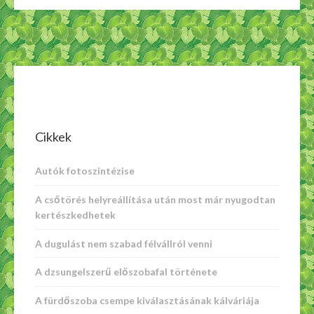
Cikkek
Autók fotoszintézise
A csőtörés helyreállítása után most már nyugodtan
kertészkedhetek
A dugulást nem szabad félvállról venni
A dzsungelszerű előszobafal története
A fürdőszoba csempe kiválasztásának kálváriája