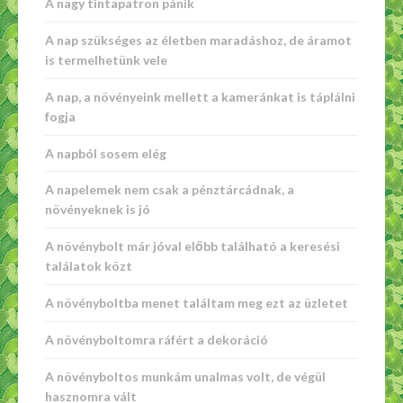
A nagy tintapatron pánik
A nap szükséges az életben maradáshoz, de áramot
is termelhetünk vele
A nap, a növényeink mellett a kameránkat is táplálni
fogja
A napból sosem elég
A napelemek nem csak a pénztárcádnak, a
növényeknek is jó
A növénybolt már jóval előbb található a keresési
találatok közt
A növényboltba menet találtam meg ezt az üzletet
A növényboltomra ráfért a dekoráció
A növényboltos munkám unalmas volt, de végül
hasznomra vált