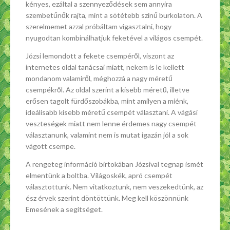
kényes, ezáltal a szennyeződések sem annyira
szembetűnők rajta, mint a sötétebb színű burkolaton. A
szerelmemet azzal próbáltam vigasztalni, hogy
nyugodtan kombinálhatjuk feketével a világos csempét.
Józsi lemondott a fekete csempéről, viszont az
internetes oldal tanácsai miatt, nekem is le kellett
mondanom valamiről, méghozzá a nagy méretű
csempékről. Az oldal szerint a kisebb méretű, illetve
erősen tagolt fürdőszobákba, mint amilyen a miénk,
ideálisabb kisebb méretű csempét választani. A vágási
veszteségek miatt nem lenne érdemes nagy csempét
választanunk, valamint nem is mutat igazán jól a sok
vágott csempe.
A rengeteg információ birtokában Józsival tegnap ismét
elmentünk a boltba. Világoskék, apró csempét
választottunk. Nem vitatkoztunk, nem veszekedtünk, az
ész érvek szerint döntöttünk. Meg kell köszönnünk
Emesének a segítséget.