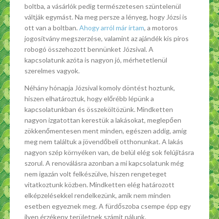
boltba, a vásárlók pedig természetesen szüntelenül
váltják egymást. Na meg persze a lényeg, hogy Józsi is
ott van a boltban.
Ahogy arról már írtam
, a motoros
jogosítvány megszerzése, valamint az ajándék kis piros
robogó összehozott bennünket Józsival. A
kapcsolatunk azóta is nagyon jó, mérhetetlenül
szerelmes vagyok.
Néhány hónapja Józsival komoly döntést hoztunk,
hiszen elhatároztuk, hogy előrébb lépünk a
kapcsolatunkban és összeköltözünk. Mindketten
nagyon izgatottan kerestük a lakásokat, meglepően
zökkenőmentesen ment minden, egészen addig, amíg
meg nem találtuk a jövendőbeli otthonunkat. A lakás
nagyon szép környéken van, de belül elég sok felújításra
szorul. A renoválásra azonban a mi kapcsolatunk még
nem igazán volt felkészülve, hiszen rengeteget
vitatkoztunk közben. Mindketten elég határozott
elképzelésekkel rendelkezünk, amik nem minden
esetben egyeznek meg. A fürdőszoba csempe épp egy
ilyen érzékeny területnek számít nálunk.