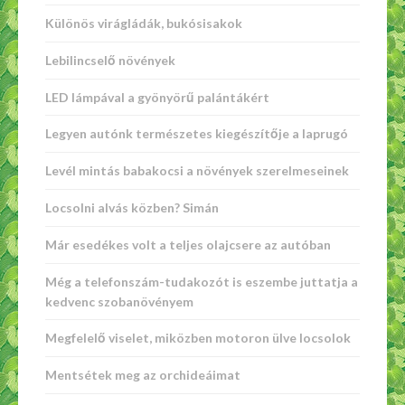
Különös virágládák, bukósisakok
Lebilincselő növények
LED lámpával a gyönyörű palántákért
Legyen autónk természetes kiegészítője a laprugó
Levél mintás babakocsi a növények szerelmeseinek
Locsolni alvás közben? Simán
Már esedékes volt a teljes olajcsere az autóban
Még a telefonszám-tudakozót is eszembe juttatja a
kedvenc szobanövényem
Megfelelő viselet, miközben motoron ülve locsolok
Mentsétek meg az orchideáimat