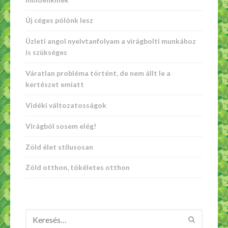
Új céges pólónk lesz
Üzleti angol nyelvtanfolyam a virágbolti munkához
is szükséges
Váratlan probléma történt, de nem állt le a
kertészet emiatt
Vidéki változatosságok
Virágból sosem elég!
Zöld élet stílusosan
Zöld otthon, tökéletes otthon