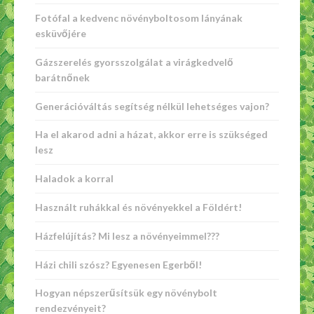
Fotófal a kedvenc növényboltosom lányának
esküvőjére
Gázszerelés gyorsszolgálat a virágkedvelő
barátnőnek
Generációváltás segítség nélkül lehetséges vajon?
Ha el akarod adni a házat, akkor erre is szükséged
lesz
Haladok a korral
Használt ruhákkal és növényekkel a Földért!
Házfelújítás? Mi lesz a növényeimmel???
Házi chili szósz? Egyenesen Egerből!
Hogyan népszerűsítsük egy növénybolt
rendezvényeit?