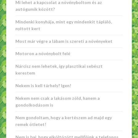
Mi lehet a kapcsolat a növényboltom és az
autógumik között?
Mindenki konyhája, mint egy mindenkit tápláló,
nyitott kert
Most már végre a lábam is szereti a növényeket
Motoron a növénybolt felé
Nárcisz nem lehetek, így plasztikai sebészt
kerestem
Nekem is kell tárhely? Igen!
Nekem nem csak a lakásom zöld, hanem a
gondolkodásom is
Nem gondoltam, hogy a kertészem ad majd egy
remek ötletet!
Nem is baj, hogy elköltözött mellőlünk a telefonos,