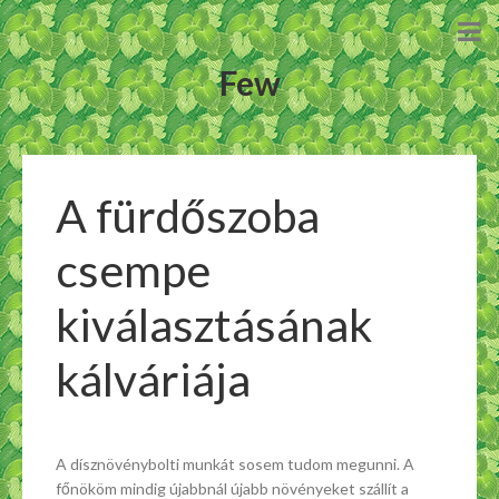
Few
A fürdőszoba
csempe
kiválasztásának
kálváriája
A dísznövénybolti munkát sosem tudom megunni. A
főnököm mindig újabbnál újabb növényeket szállít a