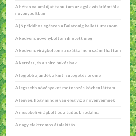
A héten valami újat tanultam az egyik vásárlómtól a
növényboltban
A jó példához egészen a Balatonig kellett utaznom
A kedvenc növényboltom ihletett meg
A kedvenc virágboltomra ezúttal nem számíthattam
A kertész, és a shiro bukósisak
A legjobb ajándék a kinti sütögetés öröme
A legszebb növényeket motorozás közben láttam
A lényeg, hogy mindig van elég víz a növényeimnek
A mesebeli virágbolt és a tudás birodalma
A nagy elektromos átalakítás