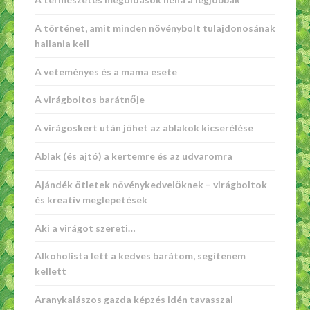
A történet, amit minden növénybolt tulajdonosának
hallania kell
A veteményes és a mama esete
A virágboltos barátnője
A virágoskert után jöhet az ablakok kicserélése
Ablak (és ajtó) a kertemre és az udvaromra
Ajándék ötletek növénykedvelőknek – virágboltok
és kreatív meglepetések
Aki a virágot szereti…
Alkoholista lett a kedves barátom, segítenem
kellett
Aranykalászos gazda képzés idén tavasszal