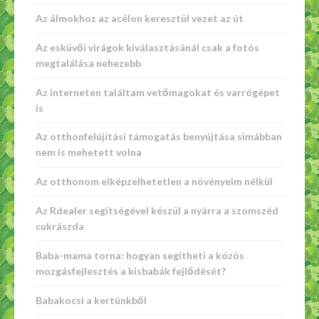
Az álmokhoz az acélon keresztül vezet az út
Az esküvői virágok kiválasztásánál csak a fotós
megtalálása nehezebb
Az interneten találtam vetőmagokat és varrógépet
is
Az otthonfelújítási támogatás benyújtása simábban
nem is mehetett volna
Az otthonom elképzelhetetlen a növényeim nélkül
Az Rdealer segítségével készül a nyárra a szomszéd
cukrászda
Baba-mama torna: hogyan segítheti a közös
mozgásfejlesztés a kisbabák fejlődését?
Babakocsi a kertünkből