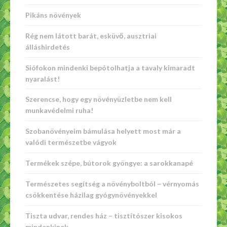
Pikáns növények
Rég nem látott barát, esküvő, ausztriai
álláshirdetés
Siófokon mindenki bepótolhatja a tavaly kimaradt
nyaralást!
Szerencse, hogy egy növényüzletbe nem kell
munkavédelmi ruha!
Szobanövényeim bámulása helyett most már a
valódi természetbe vágyok
Termékek szépe, bútorok gyöngye: a sarokkanapé
Természetes segítség a növényboltból – vérnyomás
csökkentése házilag gyógynövényekkel
Tiszta udvar, rendes ház – tisztítószer kisokos
mindenkinek