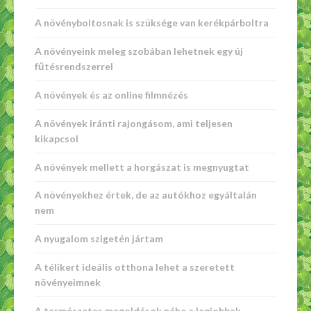
A növényboltosnak is szüksége van kerékpárboltra
A növényeink meleg szobában lehetnek egy új
fűtésrendszerrel
A növények és az online filmnézés
A növények iránti rajongásom, ami teljesen
kikapcsol
A növények mellett a horgászat is megnyugtat
A növényekhez értek, de az autókhoz egyáltalán
nem
A nyugalom szigetén jártam
A télikert ideális otthona lehet a szeretett
növényeimnek
A természetes megoldások néha a legjobbak