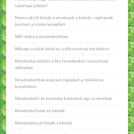
találtam jobbat!
Nemcsak jól bírják a növények a klímát, segítenek
javítani a szoba levegőjét
Női táska a növényboltban
Nőnapi családi ebéd és a hőszivattyú kérdéskör
Növénybarátként a bio termékeket részesítem
előnyben
Növényboltban kaptam tippeket a tökéletes
konyhához
Növénybolti és nyomdai kalandok egy csokorban
Növényboltunk és hálánk
Növényeim jól bírják a klímát