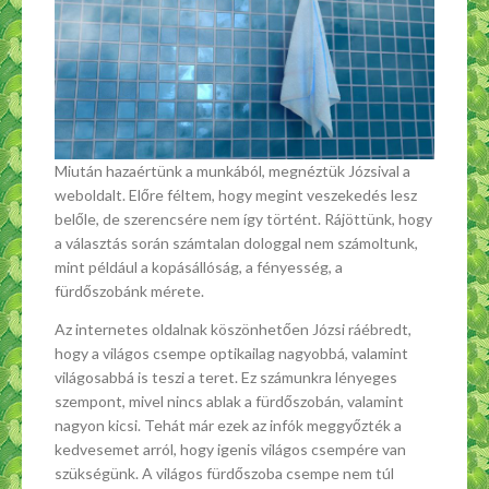
Miután hazaértünk a munkából, megnéztük Józsival a
weboldalt. Előre féltem, hogy megint veszekedés lesz
belőle, de szerencsére nem így történt. Rájöttünk, hogy
a választás során számtalan dologgal nem számoltunk,
mint például a kopásállóság, a fényesség, a
fürdőszobánk mérete.
Az internetes oldalnak köszönhetően Józsi ráébredt,
hogy a világos csempe optikailag nagyobbá, valamint
világosabbá is teszi a teret. Ez számunkra lényeges
szempont, mivel nincs ablak a fürdőszobán, valamint
nagyon kicsi. Tehát már ezek az infók meggyőzték a
kedvesemet arról, hogy igenis világos csempére van
szükségünk. A világos fürdőszoba csempe nem túl