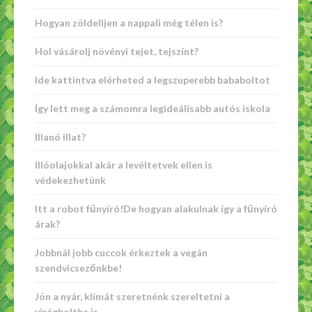
Hogyan zöldelljen a nappali még télen is?
Hol vásárolj növényi tejet, tejszínt?
Ide kattintva elérheted a legszuperebb bababoltot
Így lett meg a számomra legideálisabb autós iskola
Illanó illat?
Illóolajokkal akár a levéltetvek ellen is
védekezhetünk
Itt a robot fűnyíró!De hogyan alakulnak így a fűnyíró
árak?
Jobbnál jobb cuccok érkeztek a vegán
szendvicsezőnkbe!
Jön a nyár, klímát szeretnénk szereltetni a
virágboltba is