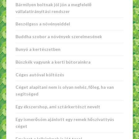
Bármilyen boltnak jól jön a megfelelő
vállalatirányítási rendszer
Beszélgess a növényeiddel
Buddha szobor a növények szerelmesének
Bunyó a kertészetben
Büszkék vagyunk a kerti bútorainkra
Céges autóval költözés
Céget alapítani nem is olyan nehéz, főleg, ha van
segítséged
Egy ékszershop, ami sztárkertészt nevelt
Egy ismerősöm ajánlott egy remek hőszivattyús
céget
Egy kert a lelkünknek is jót tesz!