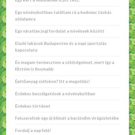
Egy növényboltban találtam rá a kedvenc táskás
oldalamra
Egy váratlan jogi fordulat a növények között
Eladó lakások Budapesten és a napi sportolás
kapcsolata
Én magam termesztem a zöldségeimet, mert így a
főztöm is finomabb
Építőanyag siófokon? Itt a megoldás!
Érdekes beszélgetések a növényboltban
Érdekes történet
Felszereltek egy új klímát a barátnőm virágüzletébe
Fordulj a nap felé!