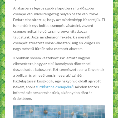
A lakásban a legrosszabb állapotban a fürdőszoba
csempe van, mivel rengeteg helyen össze van törve.
Emiatt elhatároztuk, hogy azt mindenképp kicseréljük. El
is mentünk egy boltba csempét vásárolni, viszont
csempe nélkül, feldúltan, morogva, vitatkozva
távoztunk. Józsi mindenáron fekete, kis méretű
csempét szeretett volna választani, míg én világos és
nagy méretű fürdőszoba csempét akartam.
Korábban sosem veszekedtünk, emiatt nagyon
elkeserített, hogy az első komolyabb döntésnél
összeakadt a bajuszunk. Ezt természetesen a lányoknak
a boltban is elmeséltem. Emese, aki szintén
házfelújítással küszködik, egy nagyon jó oldalt ajánlott
nekem, ahol a
fürdőszoba csempékről
minden fontos
információt beszerezhetünk, a könnyebb döntés
érdekében.