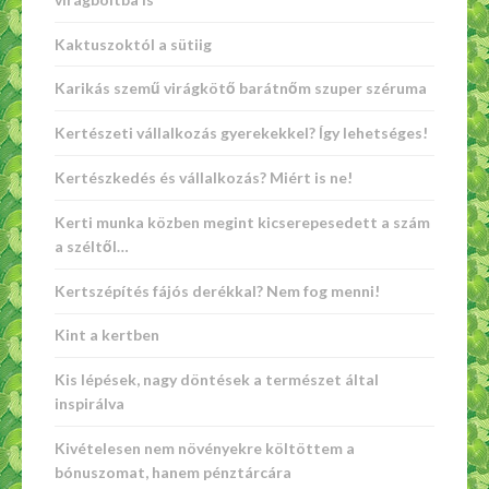
Kaktuszoktól a sütiig
Karikás szemű virágkötő barátnőm szuper széruma
Kertészeti vállalkozás gyerekekkel? Így lehetséges!
Kertészkedés és vállalkozás? Miért is ne!
Kerti munka közben megint kicserepesedett a szám
a széltől…
Kertszépítés fájós derékkal? Nem fog menni!
Kint a kertben
Kis lépések, nagy döntések a természet által
inspirálva
Kivételesen nem növényekre költöttem a
bónuszomat, hanem pénztárcára