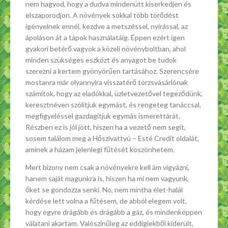
nem hagyod, hogy a dudva mindenütt kiserkedjen és
elszaporodjon. A növények sokkal több törődést
igényelnek ennél, kezdve a metszéssel, nyírással, az
ápoláson át a tápok használatáig. Éppen ezért igen
gyakori betérő vagyok a közeli növényboltban, ahol
minden szükséges eszközt és anyagot be tudok
szerezni a kertem gyönyörűen tartásához. Szerencsére
mostanra már olyannyira visszatérő törzsvásárlónak
számítok, hogy az eladókkal, üzletvezetővel tegeződünk,
keresztnéven szólítjuk egymást, és rengeteg tanáccsal,
megfigyeléssel gazdagítjuk egymás ismerettárát.
Részben ez is jól jött, hiszen ha a vezető nem segít,
sosem találom meg a Hőszivattyú – Esté Credit oldalát,
aminek a házam jelenlegi fűtését köszönhetem.
Mert bizony nem csak a növényekre kell ám vigyázni,
hanem saját magunkra is, hiszen ha mi nem vagyunk,
őket se gondozza senki. No, nem mintha élet-halál
kérdése lett volna a fűtésem, de abból elegem volt,
hogy egyre drágább és drágább a gáz, és mindenképpen
válatani akartam. Valószínűleg az eddigiekből kiderült,