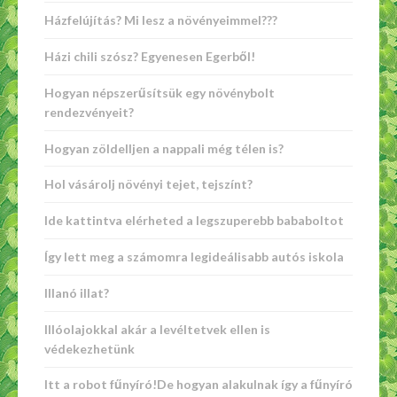
Házfelújítás? Mi lesz a növényeimmel???
Házi chili szósz? Egyenesen Egerből!
Hogyan népszerűsítsük egy növénybolt
rendezvényeit?
Hogyan zöldelljen a nappali még télen is?
Hol vásárolj növényi tejet, tejszínt?
Ide kattintva elérheted a legszuperebb bababoltot
Így lett meg a számomra legideálisabb autós iskola
Illanó illat?
Illóolajokkal akár a levéltetvek ellen is
védekezhetünk
Itt a robot fűnyíró!De hogyan alakulnak így a fűnyíró