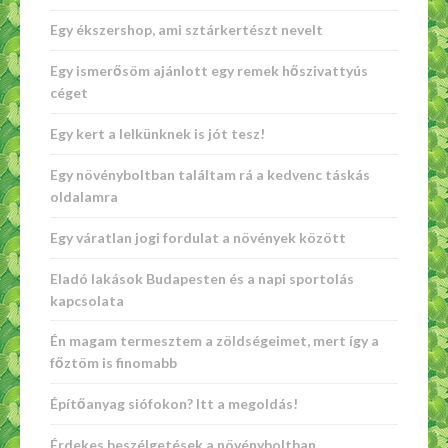
Egy ékszershop, ami sztárkertészt nevelt
Egy ismerősöm ajánlott egy remek hőszivattyús
céget
Egy kert a lelkünknek is jót tesz!
Egy növényboltban találtam rá a kedvenc táskás
oldalamra
Egy váratlan jogi fordulat a növények között
Eladó lakások Budapesten és a napi sportolás
kapcsolata
Én magam termesztem a zöldségeimet, mert így a
főztöm is finomabb
Építőanyag siófokon? Itt a megoldás!
Érdekes beszélgetések a növényboltban