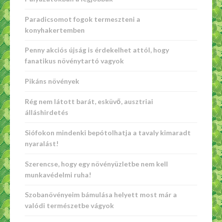
Paradicsomot fogok termeszteni a
konyhakertemben
Penny akciós újság is érdekelhet attól, hogy
fanatikus növénytartó vagyok
Pikáns növények
Rég nem látott barát, esküvő, ausztriai
álláshirdetés
Siófokon mindenki bepótolhatja a tavaly kimaradt
nyaralást!
Szerencse, hogy egy növényüzletbe nem kell
munkavédelmi ruha!
Szobanövényeim bámulása helyett most már a
valódi természetbe vágyok