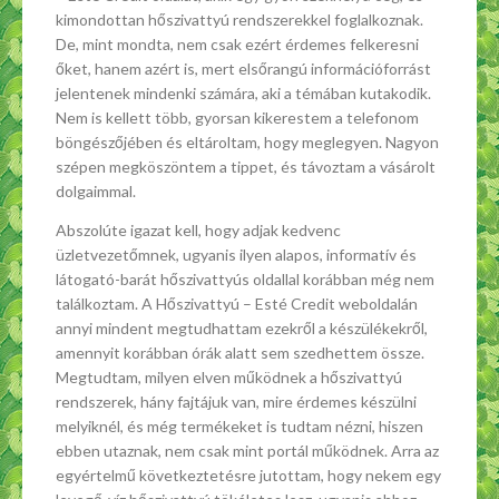
kimondottan hőszivattyú rendszerekkel foglalkoznak.
De, mint mondta, nem csak ezért érdemes felkeresni
őket, hanem azért is, mert elsőrangú információforrást
jelentenek mindenki számára, aki a témában kutakodik.
Nem is kellett több, gyorsan kikerestem a telefonom
böngészőjében és eltároltam, hogy meglegyen. Nagyon
szépen megköszöntem a tippet, és távoztam a vásárolt
dolgaimmal.
Abszolúte igazat kell, hogy adjak kedvenc
üzletvezetőmnek, ugyanis ilyen alapos, informatív és
látogató-barát hőszivattyús oldallal korábban még nem
találkoztam. A Hőszivattyú – Esté Credit weboldalán
annyi mindent megtudhattam ezekről a készülékekről,
amennyit korábban órák alatt sem szedhettem össze.
Megtudtam, milyen elven működnek a hőszivattyú
rendszerek, hány fajtájuk van, mire érdemes készülni
melyiknél, és még termékeket is tudtam nézni, hiszen
ebben utaznak, nem csak mint portál működnek. Arra az
egyértelmű következtetésre jutottam, hogy nekem egy