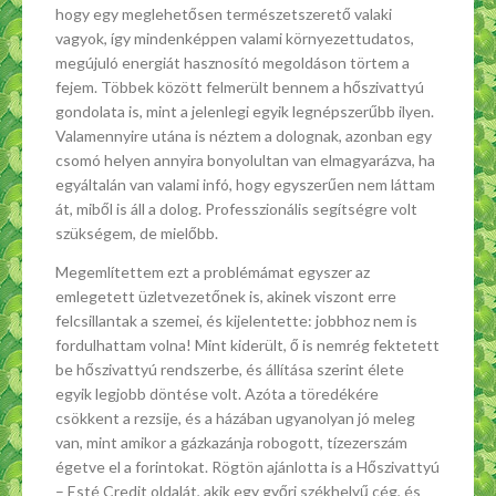
hogy egy meglehetősen természetszerető valaki
vagyok, így mindenképpen valami környezettudatos,
megújuló energiát hasznosító megoldáson törtem a
fejem. Többek között felmerült bennem a hőszivattyú
gondolata is, mint a jelenlegi egyik legnépszerűbb ilyen.
Valamennyire utána is néztem a dolognak, azonban egy
csomó helyen annyira bonyolultan van elmagyarázva, ha
egyáltalán van valami infó, hogy egyszerűen nem láttam
át, miből is áll a dolog. Professzionális segítségre volt
szükségem, de mielőbb.
Megemlítettem ezt a problémámat egyszer az
emlegetett üzletvezetőnek is, akinek viszont erre
felcsillantak a szemei, és kijelentette: jobbhoz nem is
fordulhattam volna! Mint kiderült, ő is nemrég fektetett
be hőszivattyú rendszerbe, és állítása szerint élete
egyik legjobb döntése volt. Azóta a töredékére
csökkent a rezsije, és a házában ugyanolyan jó meleg
van, mint amikor a gázkazánja robogott, tízezerszám
égetve el a forintokat. Rögtön ajánlotta is a Hőszivattyú
– Esté Credit oldalát, akik egy győri székhelyű cég, és