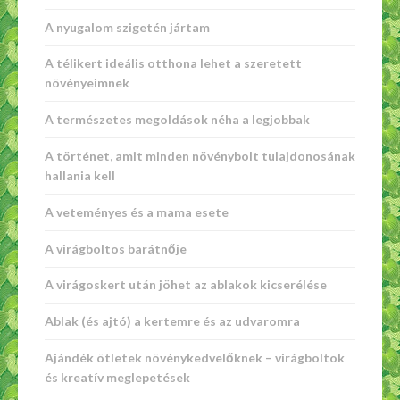
A nyugalom szigetén jártam
A télikert ideális otthona lehet a szeretett
növényeimnek
A természetes megoldások néha a legjobbak
A történet, amit minden növénybolt tulajdonosának
hallania kell
A veteményes és a mama esete
A virágboltos barátnője
A virágoskert után jöhet az ablakok kicserélése
Ablak (és ajtó) a kertemre és az udvaromra
Ajándék ötletek növénykedvelőknek – virágboltok
és kreatív meglepetések