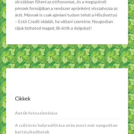
olcsóbban fűteni az otthonomat, és a megspórolt
pénzek formájában a rendszer apránként visszahozza az
árát. Másnak is csak ajánlani tudom tehát a Hőszivattyú
– Esté Credit oldalát, ha váltani szeretne. Nyugodtan
rájuk bízhatod magad, ők értik a dolgukat!
Cikkek
Autók fotoszintézise
A csőtörés helyreállítása után most már nyugodtan
kertészkedhetek