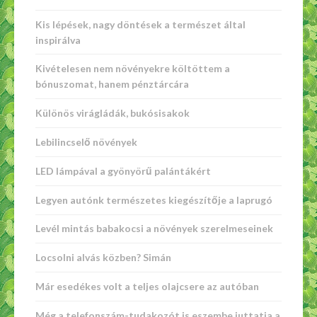
Kis lépések, nagy döntések a természet által
inspirálva
Kivételesen nem növényekre költöttem a
bónuszomat, hanem pénztárcára
Különös virágládák, bukósisakok
Lebilincselő növények
LED lámpával a gyönyörű palántákért
Legyen autónk természetes kiegészítője a laprugó
Levél mintás babakocsi a növények szerelmeseinek
Locsolni alvás közben? Simán
Már esedékes volt a teljes olajcsere az autóban
Még a telefonszám-tudakozót is eszembe juttatja a