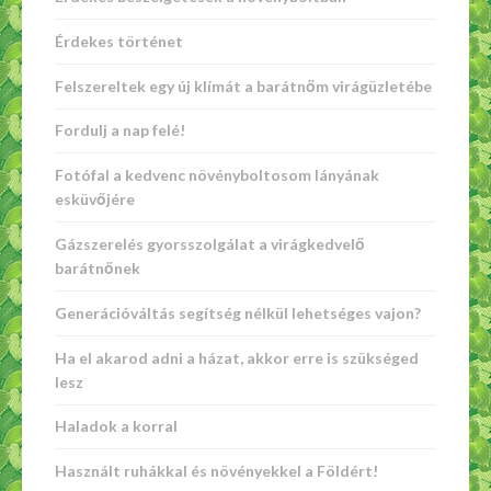
Érdekes történet
Felszereltek egy új klímát a barátnőm virágüzletébe
Fordulj a nap felé!
Fotófal a kedvenc növényboltosom lányának
esküvőjére
Gázszerelés gyorsszolgálat a virágkedvelő
barátnőnek
Generációváltás segítség nélkül lehetséges vajon?
Ha el akarod adni a házat, akkor erre is szükséged
lesz
Haladok a korral
Használt ruhákkal és növényekkel a Földért!