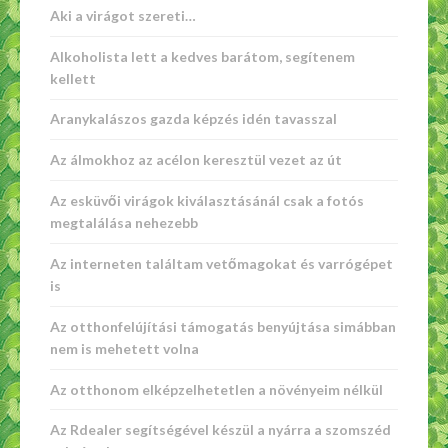
Aki a virágot szereti…
Alkoholista lett a kedves barátom, segítenem
kellett
Aranykalászos gazda képzés idén tavasszal
Az álmokhoz az acélon keresztül vezet az út
Az esküvői virágok kiválasztásánál csak a fotós
megtalálása nehezebb
Az interneten találtam vetőmagokat és varrógépet
is
Az otthonfelújítási támogatás benyújtása simábban
nem is mehetett volna
Az otthonom elképzelhetetlen a növényeim nélkül
Az Rdealer segítségével készül a nyárra a szomszéd