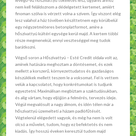
levegő-víz hőszivattyú tökéletes lesz, ugyanis ahhoz
nem kell feláldoznom a dédelgetett kertemet, amiért
finoman szólva is vérzett volna a szívem. Így viszont elég
lesz valahol a ház tövében készíttetnem egy körülbelül
egy négyzetméteres betonplatformot, amire a
hőszivattyú kültéri egysége kerül majd. A kertem többi
része megmenekül, ennyi veszteséggel meg tudok
barátkozni.
Végső soron a Hőszivattyú – Esté Credit oldala volt az,
aminek hatására meghoztam a döntésemet, és ezek
mellett a korszerű, környezettudatos és gazdaságos
készülékek mellett teszem le a voksomat. Fel is vettem
velük a kapcsolatot, hogy konkrétumokat is tudjunk
egyeztetni. Maximálisan megbíztam a szaktudásukban,
és alig vártam, hogy eljöjjön a felmérés, tervezés ideje.
Végül megvalósult a nagy álmom, és idén télen már a
hőszivattyú üzemelteti a házam padlófűtését.
Végtelenül elégedett vagyok, és még ha nem is volt
olcsó a művelet, tudom, hogy ez befektetés és nem
kiadás. Így hosszú éveken keresztül tudom majd