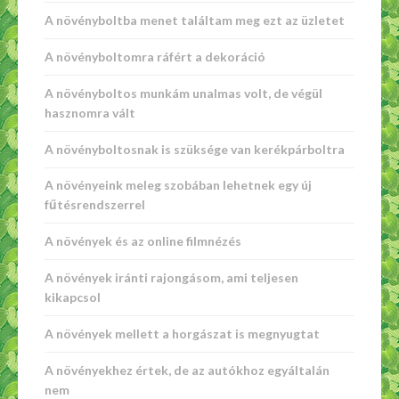
A növényboltba menet találtam meg ezt az üzletet
A növényboltomra ráfért a dekoráció
A növényboltos munkám unalmas volt, de végül
hasznomra vált
A növényboltosnak is szüksége van kerékpárboltra
A növényeink meleg szobában lehetnek egy új
fűtésrendszerrel
A növények és az online filmnézés
A növények iránti rajongásom, ami teljesen
kikapcsol
A növények mellett a horgászat is megnyugtat
A növényekhez értek, de az autókhoz egyáltalán
nem