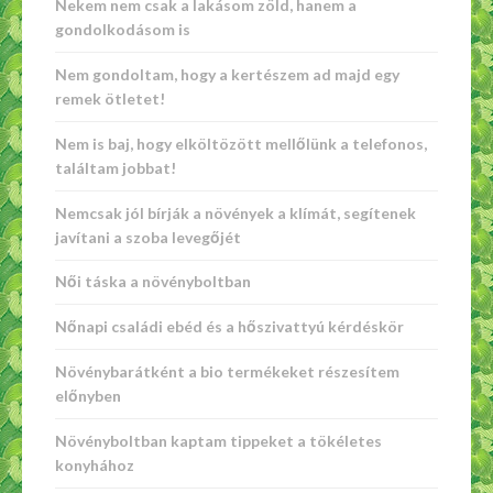
Nekem nem csak a lakásom zöld, hanem a
gondolkodásom is
Nem gondoltam, hogy a kertészem ad majd egy
remek ötletet!
Nem is baj, hogy elköltözött mellőlünk a telefonos,
találtam jobbat!
Nemcsak jól bírják a növények a klímát, segítenek
javítani a szoba levegőjét
Női táska a növényboltban
Nőnapi családi ebéd és a hőszivattyú kérdéskör
Növénybarátként a bio termékeket részesítem
előnyben
Növényboltban kaptam tippeket a tökéletes
konyhához