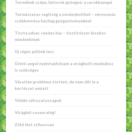
Termékek szépe, bútorok gyöngye: a sarokkanapé
Természetes segítség a növényboltból – vérnyomás
csökkentése házilag gyógynövényekkel
Tiszta udvar, rendes ház – tisztítószer kisokos
mindenkinek
Új céges pólónk lesz
Üzleti angol nyelvtanfolyam a virágbolti munkához
is szükséges
Váratlan probléma történt, de nem állt le a
kertészet emiatt
Vidéki változatosságok
Virágból sosem elég!
Zöld élet stílusosan