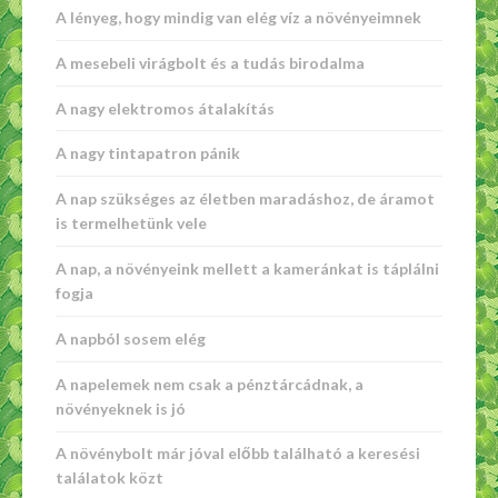
A lényeg, hogy mindig van elég víz a növényeimnek
A mesebeli virágbolt és a tudás birodalma
A nagy elektromos átalakítás
A nagy tintapatron pánik
A nap szükséges az életben maradáshoz, de áramot
is termelhetünk vele
A nap, a növényeink mellett a kameránkat is táplálni
fogja
A napból sosem elég
A napelemek nem csak a pénztárcádnak, a
növényeknek is jó
A növénybolt már jóval előbb található a keresési
találatok közt