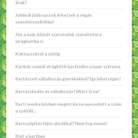
árak?
Jobbnál jobb cuccok érkeztek a vegán
szendvicsezőnkbe!
Jön a nyár, klímát szeretnénk szereltetni a
virágboltba is
Kaktuszoktól a sütiig
Karikás szemű virágkötő barátnőm szuper széruma
Kertészeti vállalkozás gyerekekkel? Így lehetséges!
Kertészkedés és vállalkozás? Miért is ne!
Kerti munka közben megint kicserepesedett a szám
a széltől…
Kertszépítés fájós derékkal? Nem fog menni!
Kint a kertben