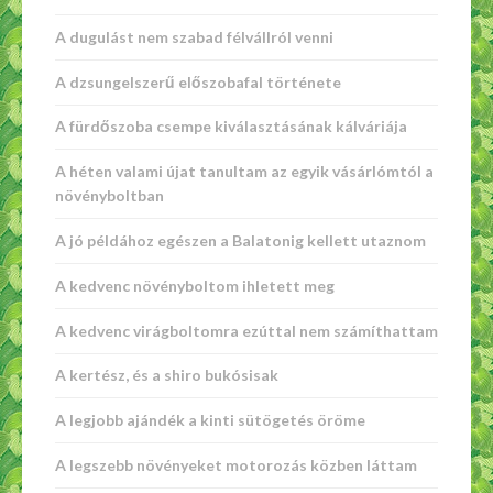
A dugulást nem szabad félvállról venni
A dzsungelszerű előszobafal története
A fürdőszoba csempe kiválasztásának kálváriája
A héten valami újat tanultam az egyik vásárlómtól a
növényboltban
A jó példához egészen a Balatonig kellett utaznom
A kedvenc növényboltom ihletett meg
A kedvenc virágboltomra ezúttal nem számíthattam
A kertész, és a shiro bukósisak
A legjobb ajándék a kinti sütögetés öröme
A legszebb növényeket motorozás közben láttam