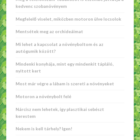
kedvenc szobanövényem
Megfelelő viselet, miközben motoron ülve locsolok
Mentsétek meg az orchideáimat
Mi lehet a kapcsolat a növényboltom és az
autógumik között?
Mindenki konyhája, mint egy mindenkit tápláló,
nyitott kert
Most már végre a lábam is szereti a növényeket
Motoron a növénybolt felé
Nárcisz nem lehetek, így plasztikai sebészt
kerestem
Nekem is kell tárhely? Igen!