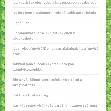
Ide kattintva elérheted a legszuperebb bababoltot
Így lett meg a számomra legideálisabb autós iskola
Illanó illat?
Illóolajokkal akár a levéltetvek ellen is
védekezhetünk
Itt a robot fűnyíró!De hogyan alakulnak így a fűnyíró
árak?
Jobbnál jobb cuccok érkeztek a vegán
szendvicsezőnkbe!
Jön a nyár, klímát szeretnénk szereltetni a
virágboltba is
Kaktuszoktól a sütiig
Karikás szemű virágkötő barátnőm szuper széruma