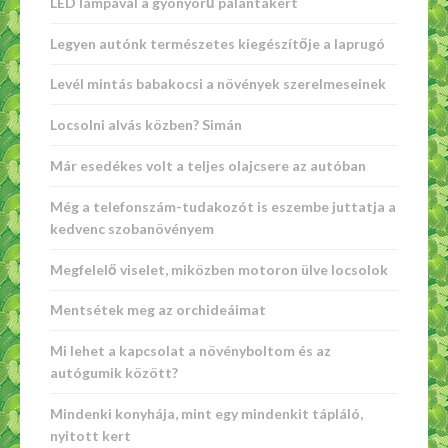
LED lámpával a gyönyörű palántákért
Legyen autónk természetes kiegészítője a laprugó
Levél mintás babakocsi a növények szerelmeseinek
Locsolni alvás közben? Simán
Már esedékes volt a teljes olajcsere az autóban
Még a telefonszám-tudakozót is eszembe juttatja a
kedvenc szobanövényem
Megfelelő viselet, miközben motoron ülve locsolok
Mentsétek meg az orchideáimat
Mi lehet a kapcsolat a növényboltom és az
autógumik között?
Mindenki konyhája, mint egy mindenkit tápláló,
nyitott kert