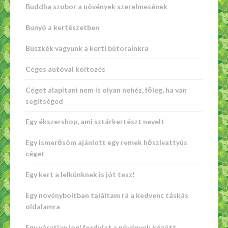
Buddha szobor a növények szerelmesének
Bunyó a kertészetben
Büszkék vagyunk a kerti bútorainkra
Céges autóval költözés
Céget alapítani nem is olyan nehéz, főleg, ha van
segítséged
Egy ékszershop, ami sztárkertészt nevelt
Egy ismerősöm ajánlott egy remek hőszivattyús
céget
Egy kert a lelkünknek is jót tesz!
Egy növényboltban találtam rá a kedvenc táskás
oldalamra
Egy váratlan jogi fordulat a növények között