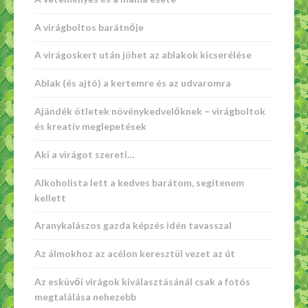
A virágboltos barátnője
A virágoskert után jöhet az ablakok kicserélése
Ablak (és ajtó) a kertemre és az udvaromra
Ajándék ötletek növénykedvelőknek – virágboltok
és kreatív meglepetések
Aki a virágot szereti…
Alkoholista lett a kedves barátom, segítenem
kellett
Aranykalászos gazda képzés idén tavasszal
Az álmokhoz az acélon keresztül vezet az út
Az esküvői virágok kiválasztásánál csak a fotós
megtalálása nehezebb