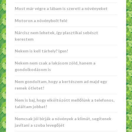
Most már végre a lábam is szereti a növényeket
Motoron a növénybolt felé
Nárcisz nem lehetek, így plasztikai sebészt
kerestem
Nekem is kell tárhely? Igen!
Nekem nem csak a lakásom zöld, hanem a
gondolkodásom is
Nem gondoltam, hogy a kertészem ad majd egy
remek ötletet!
Nem is baj, hogy elköltözött mellőlünk a telefonos,
találtam jobbat!
Nemcsak jól bírják a növények a klímát, segítenek
javítani a szoba levegőjét