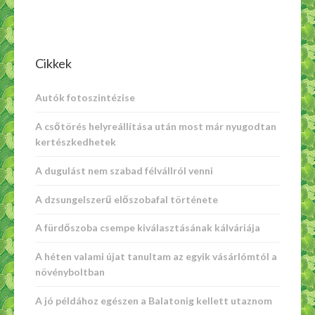
Cikkek
Autók fotoszintézise
A csőtörés helyreállítása után most már nyugodtan
kertészkedhetek
A dugulást nem szabad félvállról venni
A dzsungelszerű előszobafal története
A fürdőszoba csempe kiválasztásának kálváriája
A héten valami újat tanultam az egyik vásárlómtól a
növényboltban
A jó példához egészen a Balatonig kellett utaznom