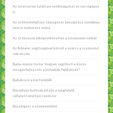
Az interneten találtam vetőmagokat és varrógépet
is
Az otthonfelújítási támogatás benyújtása simábban
nem is mehetett volna
Az otthonom elképzelhetetlen a növényeim nélkül
Az Rdealer segítségével készül a nyárra a szomszéd
cukrászda
Baba-mama torna: hogyan segítheti a közös
mozgásfejlesztés a kisbabák fejlődését?
Babakocsi a kertünkből
Bármilyen boltnak jól jön a megfelelő
vállalatirányítási rendszer
Beszélgess a növényeiddel