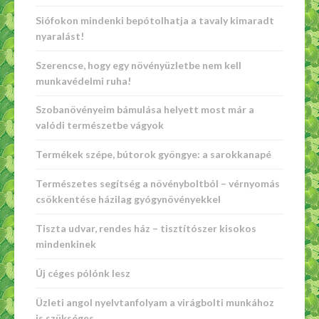
Siófokon mindenki bepótolhatja a tavaly kimaradt
nyaralást!
Szerencse, hogy egy növényüzletbe nem kell
munkavédelmi ruha!
Szobanövényeim bámulása helyett most már a
valódi természetbe vágyok
Termékek szépe, bútorok gyöngye: a sarokkanapé
Természetes segítség a növényboltból – vérnyomás
csökkentése házilag gyógynövényekkel
Tiszta udvar, rendes ház – tisztítószer kisokos
mindenkinek
Új céges pólónk lesz
Üzleti angol nyelvtanfolyam a virágbolti munkához
is szükséges