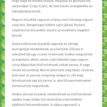
hogy majd mi rendbe hozzuk, felújítjuk és gyönyörűvé
varázsoljuk. Ez így is lett, de nem kevés energiánkba és
hajszálunkba került.
Nagyon büszkék vagyunk a házra, mert tényleg nagyon
szép lett. Rengeteget kellett rajta újítani, festeni,
szépíteni és kicserélni, viszont az eredmény magáért
beszél.
Amire különösen büszkék vagyunk és mindig
mutogatjuk mindenkinek, az a kertünk. Először is
teleültettük egy csomó növénnyel. Amikor megvettük
az ingatlant, akkor szinte csak haldokló vagy nagyon
rossz állapotban lévő növények voltak benne. A nagy
részét kicseréltük, illetve ültettünk még fákat, sövényt,
bokrokat és persze rengeteg virágot is, sőt még
létrehoztunk egy kis kertet is, ahol fűszernövényeket
termesztünk magunknak.
Amikor jönnek hozzánk, mindenkinek az első kérdések
egyike, hogy mégis hol vásároltuk a kertünkben
található felszereléseket. A válasz egyszerű: a