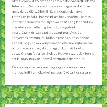
https://www.diszkontdepo.com oldalon vásároltunk az a
fehér színű Samoa szett, mely egy magas asztalból és
négy darab ülő szélből áll. Ez mindenkinek nagyon
tetszik és imádjuk használni, amikor vendégek, barátok
jönnek hozzánk nyáron. Ilyenkor késő estig kint tudunk
maradni a szabadban, grillezünk, iszogatunk,
vacsorázunk és ez a szett roppant praktikus és
kényelmes számunkra. Különlegessége, hogy ahhoz
képest, hogy sokan kényelmesen elférünk rajta, amikor
nincs használatban, akkor nagyon könnyű tárolni,
abszolút nem foglal sok helyet. Nagyon szeretjük benne
azt is, hogy nagyon könnyű tisztítani, takarítani is.
Összességében nagyon meg vagyunk elégedve a
megvásárolt termékekkel, nagyon jó vásárt csináltunk.