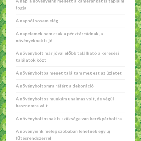
A nap, a növényeink mellett a kameránkat is táplálni
fogja
A napból sosem elég
A napelemek nem csak a pénztárcádnak, a
növényeknek is jó
A növénybolt már jóval előbb található a keresési
találatok közt
A növényboltba menet találtam meg ezt az üzletet
A növényboltomra ráfért a dekoráció
A növényboltos munkám unalmas volt, de végül
hasznomra vált
A növényboltosnak is szüksége van kerékpárboltra
A növényeink meleg szobában lehetnek egy új
fűtésrendszerrel