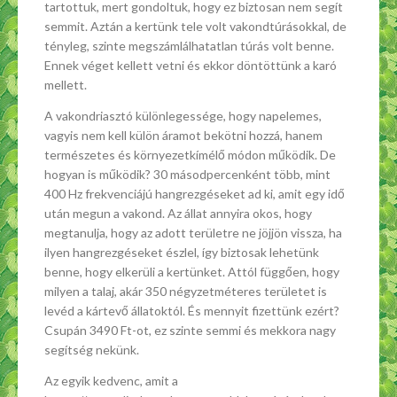
tartottuk, mert gondoltuk, hogy ez biztosan nem segít
semmit. Aztán a kertünk tele volt vakondtúrásokkal, de
tényleg, szinte megszámlálhatatlan túrás volt benne.
Ennek véget kellett vetni és ekkor döntöttünk a karó
mellett.
A vakondriasztó különlegessége, hogy napelemes,
vagyis nem kell külön áramot bekötni hozzá, hanem
természetes és környezetkímélő módon működik. De
hogyan is működik? 30 másodpercenként több, mint
400 Hz frekvenciájú hangrezgéseket ad ki, amit egy idő
után megun a vakond. Az állat annyira okos, hogy
megtanulja, hogy az adott területre ne jöjjön vissza, ha
ilyen hangrezgéseket észlel, így biztosak lehetünk
benne, hogy elkerüli a kertünket. Attól függően, hogy
milyen a talaj, akár 350 négyzetméteres területet is
levéd a kártevő állatoktól. És mennyit fizettünk ezért?
Csupán 3490 Ft-ot, ez szinte semmi és mekkora nagy
segítség nekünk.
Az egyik kedvenc, amit a