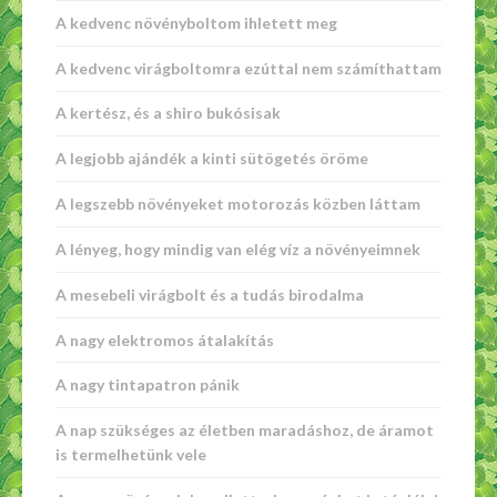
A kedvenc növényboltom ihletett meg
A kedvenc virágboltomra ezúttal nem számíthattam
A kertész, és a shiro bukósisak
A legjobb ajándék a kinti sütögetés öröme
A legszebb növényeket motorozás közben láttam
A lényeg, hogy mindig van elég víz a növényeimnek
A mesebeli virágbolt és a tudás birodalma
A nagy elektromos átalakítás
A nagy tintapatron pánik
A nap szükséges az életben maradáshoz, de áramot
is termelhetünk vele