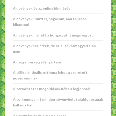
A növények és az online filmnézés
A növények iránti rajongásom, ami teljesen
kikapcsol
A növények mellett a horgászat is megnyugtat
A növényekhez értek, de az autókhoz egyáltalán
nem
A nyugalom szigetén jártam
A télikert ideális otthona lehet a szeretett
növényeimnek
A természetes megoldások néha a legjobbak
A történet, amit minden növénybolt tulajdonosának
hallania kell
A veteményes és a mama esete