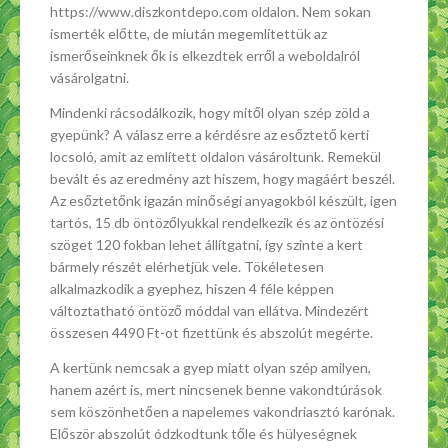
https://www.diszkontdepo.com oldalon. Nem sokan
ismerték előtte, de miután megemlítettük az
ismerőseinknek ők is elkezdtek erről a weboldalról
vásárolgatni.
Mindenki rácsodálkozik, hogy mitől olyan szép zöld a
gyepünk? A válasz erre a kérdésre az esőztető kerti
locsoló, amit az említett oldalon vásároltunk. Remekül
bevált és az eredmény azt hiszem, hogy magáért beszél.
Az esőztetőnk igazán minőségi anyagokból készült, igen
tartós, 15 db öntözőlyukkal rendelkezik és az öntözési
szöget 120 fokban lehet állítgatni, így szinte a kert
bármely részét elérhetjük vele. Tökéletesen
alkalmazkodik a gyephez, hiszen 4 féle képpen
változtatható öntöző móddal van ellátva. Mindezért
összesen 4490 Ft-ot fizettünk és abszolút megérte.
A kertünk nemcsak a gyep miatt olyan szép amilyen,
hanem azért is, mert nincsenek benne vakondtúrások
sem köszönhetően a napelemes vakondriasztó karónak.
Először abszolút ódzkodtunk tőle és hülyeségnek