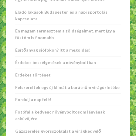
Eladó lakások Budapesten és a napi sportolás
kapcsolata
Én magam termesztem a zöldségeimet, mert így a
főztöm is finomabb
Építőanyag siófokon? Itt a megoldás!
Érdekes beszélgetések a növényboltban
Érdekes történet
Felszereltek egy új klímát a barátnőm virágüzletébe
Fordulj a nap felé!
Fotófal a kedvenc növényboltosom lányának
esküvőjére
Gázszerelés gyorsszolgálat a virágkedvelő