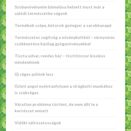
Szobanövényeim bámulása helyett most már a
valódi természetbe vágyok
Termékek szépe, bútorok gyöngye: a sarokkanapé
Természetes segítség a növényboltból – vérnyomás
csökkentése házilag gyógynövényekkel
Tiszta udvar, rendes ház – tisztítószer kisokos
mindenkinek
Új céges pólónk lesz
Üzleti angol nyelvtanfolyam a virágbolti munkához
is szükséges
Váratlan probléma történt, de nem állt le a
kertészet emiatt
Vidéki változatosságok