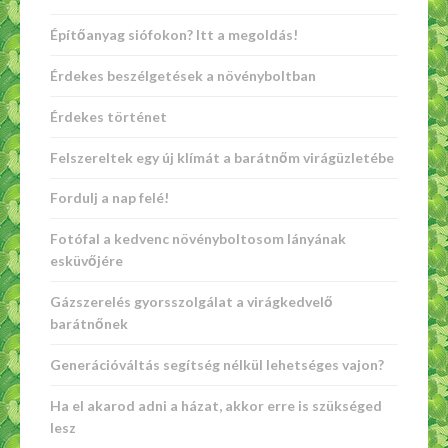
Építőanyag siófokon? Itt a megoldás!
Érdekes beszélgetések a növényboltban
Érdekes történet
Felszereltek egy új klímát a barátnőm virágüzletébe
Fordulj a nap felé!
Fotófal a kedvenc növényboltosom lányának
esküvőjére
Gázszerelés gyorsszolgálat a virágkedvelő
barátnőnek
Generációváltás segítség nélkül lehetséges vajon?
Ha el akarod adni a házat, akkor erre is szükséged
lesz