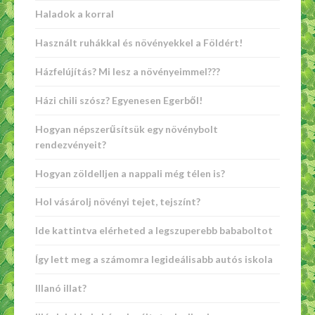
Haladok a korral
Használt ruhákkal és növényekkel a Földért!
Házfelújítás? Mi lesz a növényeimmel???
Házi chili szósz? Egyenesen Egerből!
Hogyan népszerűsítsük egy növénybolt
rendezvényeit?
Hogyan zöldelljen a nappali még télen is?
Hol vásárolj növényi tejet, tejszínt?
Ide kattintva elérheted a legszuperebb bababoltot
Így lett meg a számomra legideálisabb autós iskola
Illanó illat?