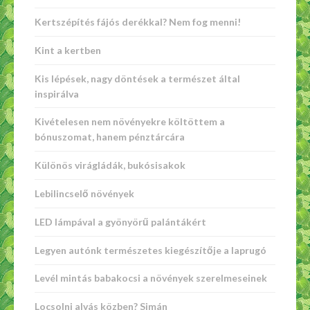
Kertszépítés fájós derékkal? Nem fog menni!
Kint a kertben
Kis lépések, nagy döntések a természet által
inspirálva
Kivételesen nem növényekre költöttem a
bónuszomat, hanem pénztárcára
Különös virágládák, bukósisakok
Lebilincselő növények
LED lámpával a gyönyörű palántákért
Legyen autónk természetes kiegészítője a laprugó
Levél mintás babakocsi a növények szerelmeseinek
Locsolni alvás közben? Simán