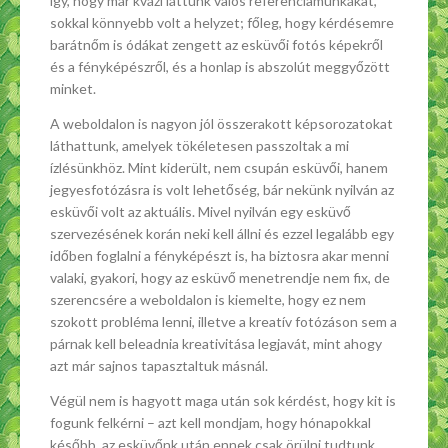
így, hogy már kvázi láttunk valós referenciamunkákat,
sokkal könnyebb volt a helyzet; főleg, hogy kérdésemre
barátnőm is ódákat zengett az esküvői fotós képekről
és a fényképészről, és a honlap is abszolút meggyőzött
minket.
A weboldalon is nagyon jól összerakott képsorozatokat
láthattunk, amelyek tökéletesen passzoltak a mi
ízlésünkhöz. Mint kiderült, nem csupán esküvői, hanem
jegyesfotózásra is volt lehetőség, bár nekünk nyilván az
esküvői volt az aktuális. Mivel nyilván egy esküvő
szervezésének korán neki kell állni és ezzel legalább egy
időben foglalni a fényképészt is, ha biztosra akar menni
valaki, gyakori, hogy az esküvő menetrendje nem fix, de
szerencsére a weboldalon is kiemelte, hogy ez nem
szokott probléma lenni, illetve a kreatív fotózáson sem a
párnak kell beleadnia kreativitása legjavát, mint ahogy
azt már sajnos tapasztaltuk másnál.
Végül nem is hagyott maga után sok kérdést, hogy kit is
fogunk felkérni – azt kell mondjam, hogy hónapokkal
később, az esküvőnk után ennek csak örülni tudtunk,