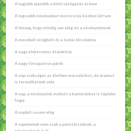
A legjobb ajándék a kinti sütögetés öröme
A legszebb növényeket motorozás közben láttam
A lényeg, hogy mindig van elég víz a növényeimnek
A mesebeli virágbolt és a tudás birodalma
A nagy elektromos átalakítás
A nagy tintapatron pánik
A nap szükséges az életben maradáshoz, de áramot
is termelhetünk vele
A nap, a növényeink mellett a kameránkat is táplálni
fogja
A napból sosem elég
A napelemek nem csak a pénztárcádnak, a
növényeknek is jó