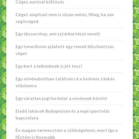
Céges autóval költözés
Céget alapítani nem is olyan nehéz, főleg, ha van
segítséged
Egy ékszershop, ami sztárkertészt nevelt
Egy ismerősöm ajánlott egy remek hőszivattyús
céget
Egy kert a lelkünknek is jót tesz!
Egy növényboltban találtam rá a kedvenc táskás
oldalamra
Egy váratlan jogi fordulat a növények között
Eladó lakások Budapesten és a napi sportolás
kapcsolata
Én magam termesztem a zöldségeimet, mert így a
főztöm is finomabb