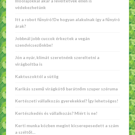
Illóolajokkal akár a levéltetvek ellen is
védekezhetünk
Itt a robot fűnyíró!De hogyan alakulnak így a fűnyíró
árak?
Jobbnál jobb cuccok érkeztek a vegán
szendvicsezőnkbe!
Jön a nyár, klímát szeretnénk szereltetni a
virágboltba is
Kaktuszoktól a sütiig
Karikás szemű virágkötő barátnőm szuper széruma
Kertészeti vállalkozás gyerekekkel? Így lehetséges!
Kertészkedés és vállalkozás? Miért is ne!
Kerti munka közben megint kicserepesedett a szám
a széltől…