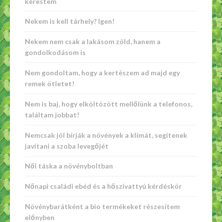
kerestem
Nekem is kell tárhely? Igen!
Nekem nem csak a lakásom zöld, hanem a
gondolkodásom is
Nem gondoltam, hogy a kertészem ad majd egy
remek ötletet!
Nem is baj, hogy elköltözött mellőlünk a telefonos,
találtam jobbat!
Nemcsak jól bírják a növények a klímát, segítenek
javítani a szoba levegőjét
Női táska a növényboltban
Nőnapi családi ebéd és a hőszivattyú kérdéskör
Növénybarátként a bio termékeket részesítem
előnyben