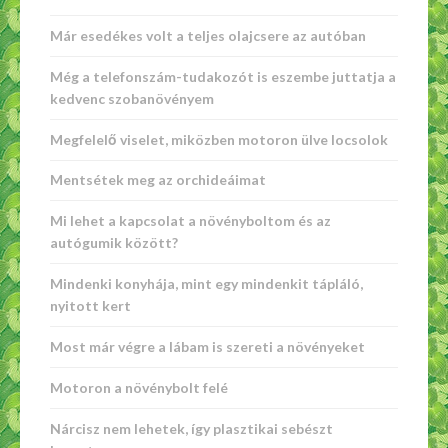
Már esedékes volt a teljes olajcsere az autóban
Még a telefonszám-tudakozót is eszembe juttatja a
kedvenc szobanövényem
Megfelelő viselet, miközben motoron ülve locsolok
Mentsétek meg az orchideáimat
Mi lehet a kapcsolat a növényboltom és az
autógumik között?
Mindenki konyhája, mint egy mindenkit tápláló,
nyitott kert
Most már végre a lábam is szereti a növényeket
Motoron a növénybolt felé
Nárcisz nem lehetek, így plasztikai sebészt