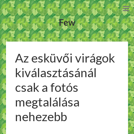
Few
Az esküvői virágok
kiválasztásánál
csak a fotós
megtalálása
nehezebb