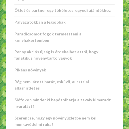
Ötlet és partner egy tökéletes, egyedi ajándékhoz
Pályázatokban a legjobbak
Paradicsomot fogok termeszteni a
konyhakertemben
Penny akciós újság is érdekelhet attól, hogy
fanatikus növénytartó vagyok
Pikáns növények
Rég nem látott barát, esküvő, ausztriai
álláshirdetés
Siófokon mindenki bepótolhatja a tavaly kimaradt
nyaralást!
Szerencse, hogy egy növényüzletbe nem kell
munkavédelmi ruha!