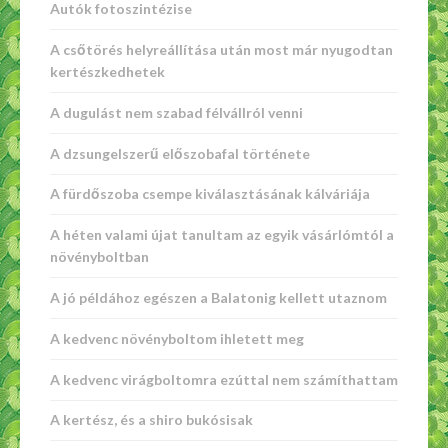
Autók fotoszintézise
A csőtörés helyreállítása után most már nyugodtan
kertészkedhetek
A dugulást nem szabad félvállról venni
A dzsungelszerű előszobafal története
A fürdőszoba csempe kiválasztásának kálváriája
A héten valami újat tanultam az egyik vásárlómtól a
növényboltban
A jó példához egészen a Balatonig kellett utaznom
A kedvenc növényboltom ihletett meg
A kedvenc virágboltomra ezúttal nem számíthattam
A kertész, és a shiro bukósisak