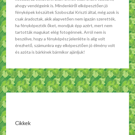
ahogy vendégeink is. Mindenkiről elképesztően jó
fényképek készültek Szoboszlai Kriszti által, még azok is
csak áradoztak, akik alapvetően nem igazán szerették,
ha fényképezték őket, mondjuk épp azért, mert nem
tartották magukat elég fotogénnek. Arról nem is
beszélve, hogy a fényképész jelenléte is alig volt
érezhető, számunkra egy elképesztően jó élmény volt
és azóta is bárkinek bármikor ajánljuk!
Cikkek