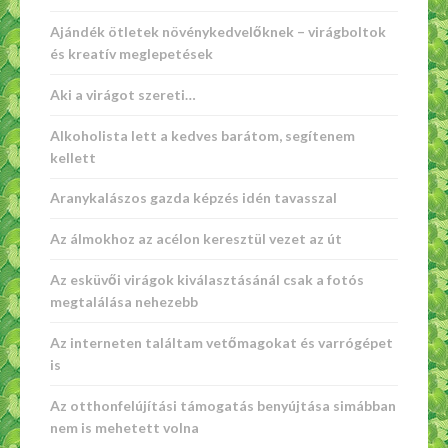
Ajándék ötletek növénykedvelőknek – virágboltok
és kreatív meglepetések
Aki a virágot szereti…
Alkoholista lett a kedves barátom, segítenem
kellett
Aranykalászos gazda képzés idén tavasszal
Az álmokhoz az acélon keresztül vezet az út
Az esküvői virágok kiválasztásánál csak a fotós
megtalálása nehezebb
Az interneten találtam vetőmagokat és varrógépet
is
Az otthonfelújítási támogatás benyújtása simábban
nem is mehetett volna