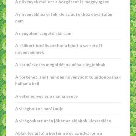
A növények mellett a horgászat is megnyugtat
A növényekhez értek, de az autókhoz egyáltalán
nem
A nyugalom szigetén jártam
A télikert ideális otthona lehet a szeretett
növényeimnek
A természetes megoldások néha a legjobbak
A történet, amit minden növénybolt tulajdonosának
hallania kell
A veteményes és a mama esete
A virágboltos barátnője
A virágoskert után jöhet az ablakok kicserélése
Ablak (és ajtó) a kertemre és az udvaromra