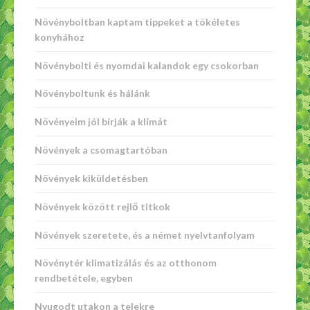
Növényboltban kaptam tippeket a tökéletes
konyhához
Növénybolti és nyomdai kalandok egy csokorban
Növényboltunk és hálánk
Növényeim jól bírják a klímát
Növények a csomagtartóban
Növények kiküldetésben
Növények között rejlő titkok
Növények szeretete, és a német nyelvtanfolyam
Növénytér klimatizálás és az otthonom
rendbetétele, egyben
Nyugodt utakon a telekre