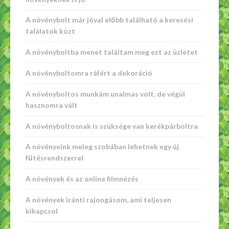
A növénybolt már jóval előbb található a keresési
találatok közt
A növényboltba menet találtam meg ezt az üzletet
A növényboltomra ráfért a dekoráció
A növényboltos munkám unalmas volt, de végül
hasznomra vált
A növényboltosnak is szüksége van kerékpárboltra
A növényeink meleg szobában lehetnek egy új
fűtésrendszerrel
A növények és az online filmnézés
A növények iránti rajongásom, ami teljesen
kikapcsol