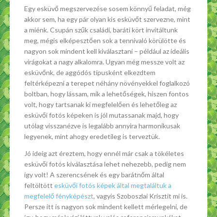
Egy esküvő megszervezése sosem könnyű feladat, még
akkor sem, ha egy pár olyan kis esküvőt szervezne, mint
a miénk. Csupán szűk családi, baráti kört invitáltunk
meg, mégis elképesztően sok a tennivaló körülötte és
nagyon sok mindent kell kiválasztani – például az ideális
virágokat a nagy alkalomra. Ugyan még messze volt az
esküvőnk, de aggódós típusként elkezdtem
feltérképezni a terepet néhány növényekkel foglalkozó
boltban, hogy lássam, mik a lehetőségek, hiszen fontos
volt, hogy tartsanak ki megfelelően és lehetőleg az
esküvői fotós képeken is jól mutassanak majd, hogy
utólag visszanézve is legalább annyira harmonikusak
legyenek, mint ahogy eredetileg is terveztük.
Jó ideig azt éreztem, hogy ennél már csak a tökéletes
esküvői fotós kiválasztása lehet nehezebb, pedig nem
így volt! A szerencsének és egy barátnőm által
feltöltött
esküvői fotós képek által megtaláltuk a
megfelelő fényképészt
, vagyis Szoboszlai Krisztit mi is.
Persze itt is nagyon sok mindent kellett mérlegelni, de