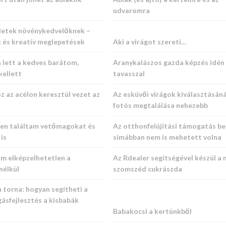
udvaromra
letek növénykedvelőknek –
k és kreatív meglepetések
Aki a virágot szereti…
 lett a kedves barátom,
Aranykalászos gazda képzés idén
kellett
tavasszal
 az acélon keresztül vezet az
Az esküvői virágok kiválasztásáná
fotós megtalálása nehezebb
ten találtam vetőmagokat és
Az otthonfelújítási támogatás be
is
simábban nem is mehetett volna
m elképzelhetetlen a
Az Rdealer segítségével készül a 
nélkül
szomszéd cukrászda
torna: hogyan segítheti a
ásfejlesztés a kisbabák
Babakocsi a kertünkből