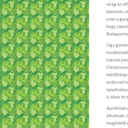
virág az e
léleknek, 
ezen a gyó
hogy tanul
Budapesten
Úgy gondolt
továbbiakb
képzés ped
Oktatozone
felnőttkép
erdészeti 
tanulmányoz
is lehet it
Áprilisban 
alkalmak, d
megfelelő 