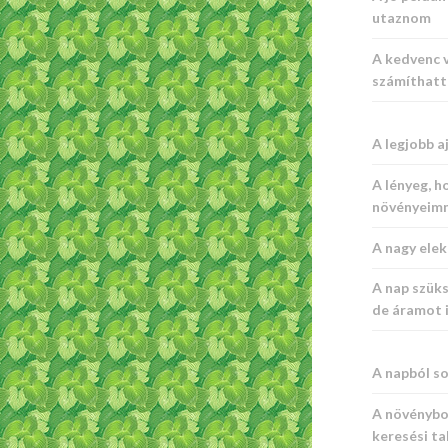
utaznom
A kedvenc 
számíthat
A legjobb a
A lényeg, h
növényeim
A nagy ele
A nap szük
de áramot 
A napból s
A növénybol
keresési ta