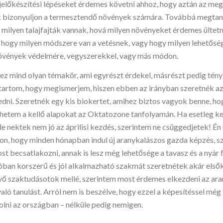
ajelőkészítési lépéseket érdemes követni ahhoz, hogy aztán az meg
k bizonyuljon a termesztendő növények számára. Továbbá megta
y milyen talajfajták vannak, hová milyen növényeket érdemes ültetn
, hogy milyen módszere van a vetésnek, vagy hogy milyen lehetős
övények védelmére, vegyszerekkel, vagy más módon.
z mind olyan témakör, ami egyrészt érdekel, másrészt pedig tény
tartom, hogy megismerjem, hiszen ebben az irányban szeretnék a
dni. Szeretnék egy kis biokertet, amihez biztos vagyok benne, ho
etem a kellő alapokat az Oktatozone tanfolyamán. Ha esetleg k
e nektek nem jó az áprilisi kezdés, szerintem ne csüggedjetek! Én
on, hogy minden hónapban indul új aranykalászos gazda képzés, sz
t becsatlakozni, annak is lesz még lehetősége a tavasz és a nyár 
óban korszerű és jól alkalmazható szakmát szeretnétek akár elsők
ő szaktudásotok mellé, szerintem most érdemes elkezdeni az ar
ló tanulást. Arról nem is beszélve, hogy ezzel a képesítéssel még 
olni az országban – nélküle pedig nemigen.