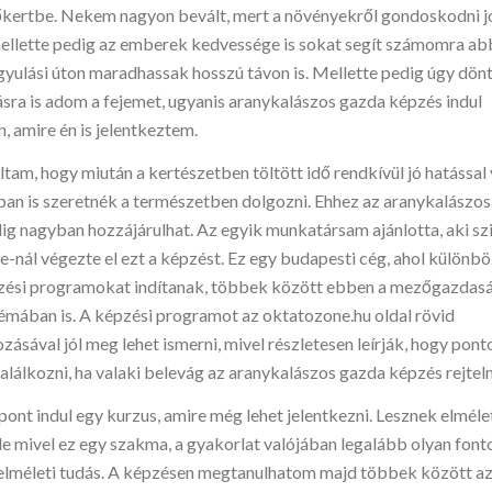
lőkertbe. Nekem nagyon bevált, mert a növényekről gondoskodni jó
mellette pedig az emberek kedvessége is sokat segít számomra ab
gyulási úton maradhassak hosszú távon is. Mellette pedig úgy dön
ásra is adom a fejemet, ugyanis aranykalászos gazda képzés indul
, amire én is jelentkeztem.
am, hogy miután a kertészetben töltött idő rendkívül jó hatással 
an is szeretnék a természetben dolgozni. Ehhez az aranykalászo
ig nagyban hozzájárulhat. Az egyik munkatársam ajánlotta, aki sz
-nál végezte el ezt a képzést. Ez egy budapesti cég, ahol különb
zési programokat indítanak, többek között ebben a mezőgazdasá
témában is. A képzési programot az oktatozone.hu oldal rövid
ásával jól meg lehet ismerni, mivel részletesen leírják, hogy pont
t találkozni, ha valaki belevág az aranykalászos gazda képzés rejte
pont indul egy kurzus, amire még lehet jelentkezni. Lesznek elméle
e mivel ez egy szakma, a gyakorlat valójában legalább olyan fonto
elméleti tudás. A képzésen megtanulhatom majd többek között az