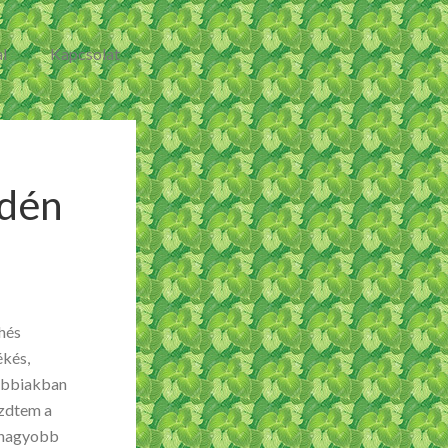
l
Kapcsolat
idén
hés
ékés,
vábbiakban
ezdtem a
gy nagyobb