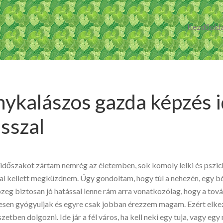
Kezdőolda
ykalászos gazda képzés 
sszal
 időszakot zártam nemrég az életemben, sok komoly lelki és pszic
l kellett megküzdnem. Úgy gondoltam, hogy túl a nehezén, egy b
zeg biztosan jó hatással lenne rám arra vonatkozólag, hogy a to
tesen gyógyuljak és egyre csak jobban érezzem magam. Ezért elk
szetben dolgozni. Ide jár a fél város, ha kell neki egy tuja, vagy e