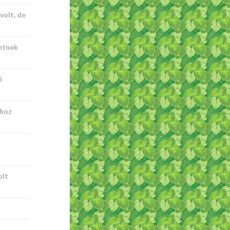
olt, de
etnek
i
khoz
olt