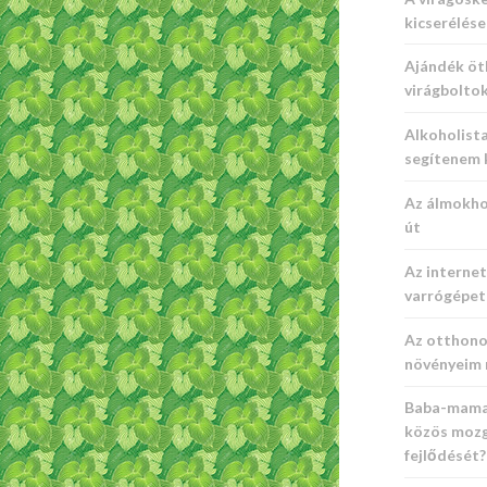
kicserélése
Ajándék öt
virágbolto
Alkoholista
segítenem 
Az álmokhoz
út
Az interne
varrógépet 
Az otthono
növényeim 
Baba-mama 
közös mozg
fejlődését?