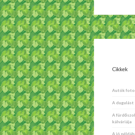
Cikkek
Autók foto
A dugulást 
A fürdőszo
kálváriája
A jó példáh