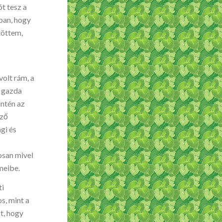
t tesz a
ban, hogy
töttem,
volt rám, a
s gazda
intén az
öző
gi és
osan mivel
lmeibe.
ti
s, mint a
t, hogy