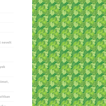
t nevelt
nyek
imet,
oltban