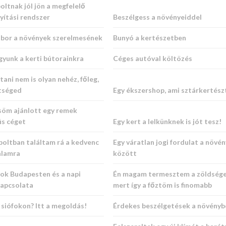
oltnak jól jön a megfelelő
nyítási rendszer
Beszélgess a növényeiddel
bor a növények szerelmesének
Bunyó a kertészetben
gyunk a kerti bútorainkra
Céges autóval költözés
tani nem is olyan nehéz, főleg,
ítséged
Egy ékszershop, ami sztárkertész
söm ajánlott egy remek
ús céget
Egy kert a lelkünknek is jót tesz!
boltban találtam rá a kedvenc
Egy váratlan jogi fordulat a növé
alamra
között
sok Budapesten és a napi
Én magam termesztem a zöldsége
kapcsolata
mert így a főztöm is finomabb
siófokon? Itt a megoldás!
Érdekes beszélgetések a növényb