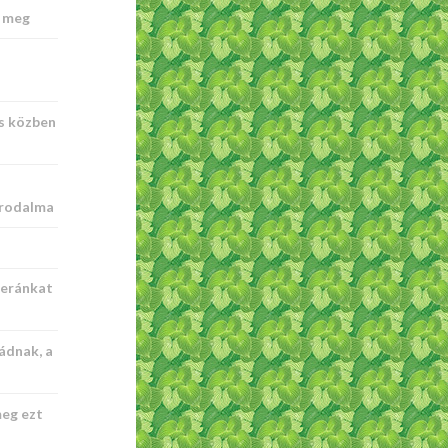
t meg
s közben
irodalma
meránkat
ádnak, a
eg ezt