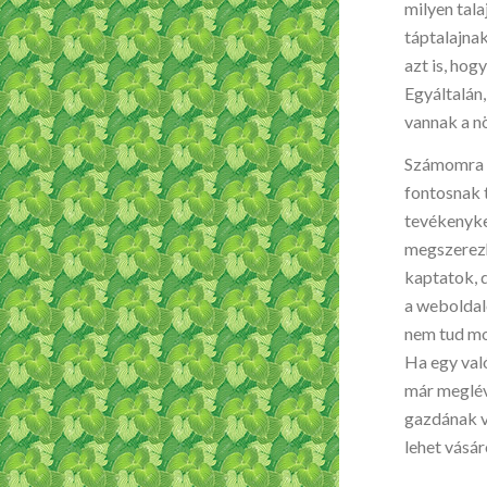
milyen tal
táptalajna
azt is, hog
Egyáltalán
vannak a n
Számomra e
fontosnak 
tevékenyke
megszerezh
kaptatok, d
a weboldal
nem tud mos
Ha egy val
már meglév
gazdának va
lehet vásár