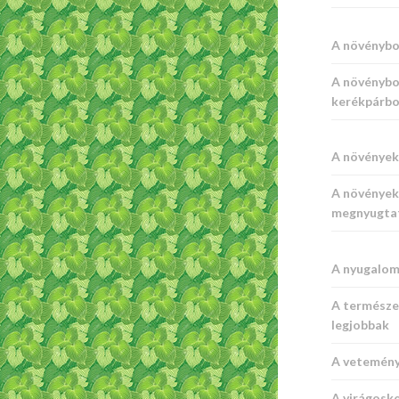
A növénybo
A növénybo
kerékpárbo
A növények 
A növények 
megnyugta
A nyugalom
A természe
legjobbak
A vetemény
A virágoske