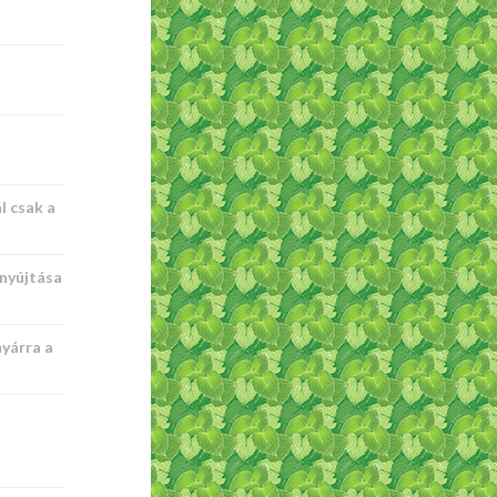
l csak a
nyújtása
nyárra a