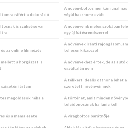
A növényboltos munkám unalmas v
ltomra ráfért a dekoráció
végül hasznomra vált
ltosnak is szüksége van
A növényeink meleg szobában leh
ltra
egy új fűtésrendszerrel
A növények iránti rajongásom, am
és az online filmnézés
teljesen kikapcsol
mellett a horgászat is
A növényekhez értek, de az autó
t
egyáltalán nem
A télikert ideális otthona lehet a
 szigetén jártam
szeretett növényeimnek
tes megoldások néha a
A történet, amit minden növényb
tulajdonosának hallania kell
es és a mama esete
A virágboltos barátnője
rt után jöhet az ablakok
Ablak (és ajtó) a kertemre és az