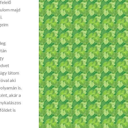
felelő
nulom majd
i.
égeim
leg
ztán
gy
edvet
 úgy látom
óval aki
folyamán is.
ént, akár a
anykalászos
földet is