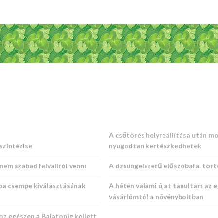
A csőtörés helyreállítása után m
szintézise
nyugodtan kertészkedhetek
nem szabad félvállról venni
A dzsungelszerű előszobafal tör
ba csempe kiválasztásának
A héten valami újat tanultam az e
vásárlómtól a növényboltban
oz egészen a Balatonig kellett