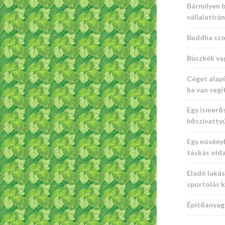
Bármilyen b
vállalatirá
Buddha szo
Büszkék va
Céget alapí
ha van seg
Egy ismerő
hőszivatty
Egy növény
táskás old
Eladó laká
sportolás 
Építőanyag 