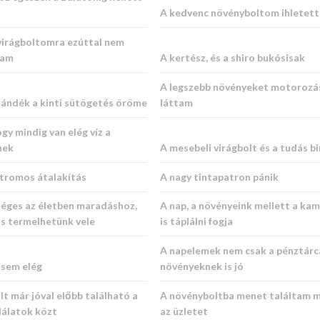
A kedvenc növényboltom ihletet
virágboltomra ezúttal nem
tam
A kertész, és a shiro bukósisak
A legszebb növényeket motorozá
jándék a kinti sütögetés öröme
láttam
ogy mindig van elég víz a
nek
A mesebeli virágbolt és a tudás b
ktromos átalakítás
A nagy tintapatron pánik
séges az életben maradáshoz,
A nap, a növényeink mellett a ka
is termelhetünk vele
is táplálni fogja
A napelemek nem csak a pénztárc
osem elég
növényeknek is jó
t már jóval előbb található a
A növényboltba menet találtam m
lálatok közt
az üzletet