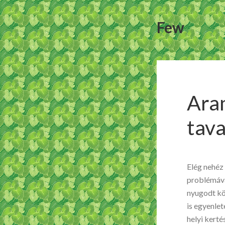
Few
Aran
tava
Elég nehéz
problémáva
nyugodt kö
is egyenle
helyi kerté