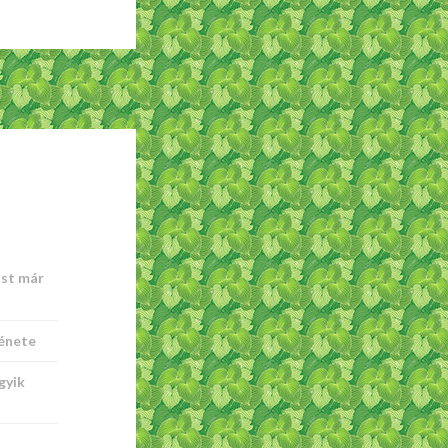
ost már
ténete
gyik