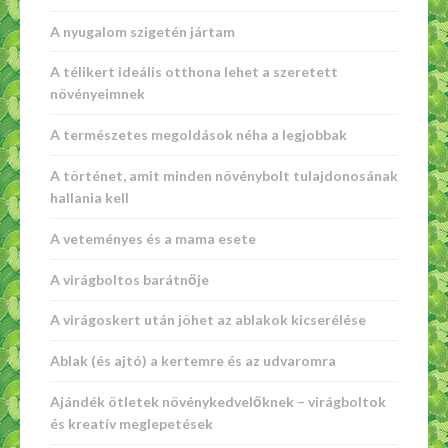
A nyugalom szigetén jártam
A télikert ideális otthona lehet a szeretett
növényeimnek
A természetes megoldások néha a legjobbak
A történet, amit minden növénybolt tulajdonosának
hallania kell
A veteményes és a mama esete
A virágboltos barátnője
A virágoskert után jöhet az ablakok kicserélése
Ablak (és ajtó) a kertemre és az udvaromra
Ajándék ötletek növénykedvelőknek – virágboltok
és kreatív meglepetések