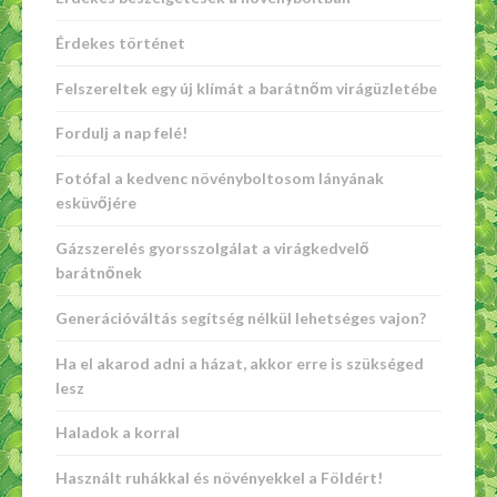
Érdekes történet
Felszereltek egy új klímát a barátnőm virágüzletébe
Fordulj a nap felé!
Fotófal a kedvenc növényboltosom lányának
esküvőjére
Gázszerelés gyorsszolgálat a virágkedvelő
barátnőnek
Generációváltás segítség nélkül lehetséges vajon?
Ha el akarod adni a házat, akkor erre is szükséged
lesz
Haladok a korral
Használt ruhákkal és növényekkel a Földért!