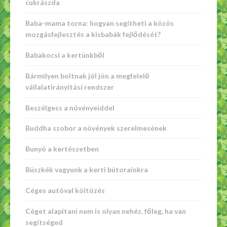
cukrászda
Baba-mama torna: hogyan segítheti a közös
mozgásfejlesztés a kisbabák fejlődését?
Babakocsi a kertünkből
Bármilyen boltnak jól jön a megfelelő
vállalatirányítási rendszer
Beszélgess a növényeiddel
Buddha szobor a növények szerelmesének
Bunyó a kertészetben
Büszkék vagyunk a kerti bútorainkra
Céges autóval költözés
Céget alapítani nem is olyan nehéz, főleg, ha van
segítséged