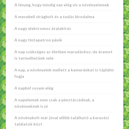
A lényeg, hogy mindig van elég víz a növényeimnek
A mesebeli virágbolt és a tudás birodalma
A nagy elektromos átalakítás
A nagy tintapatron pánik
A nap szükséges az életben maradáshoz, de áramot
is termelhetünk vele
A nap, a növényeink mellett a kameránkat is táplálni
fogja
A napból sosem elég
A napelemek nem csak a pénztárcádnak, a
növényeknek is jó
A növénybolt már jóval előbb található a keresési
találatok közt