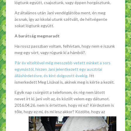
lógtunk együtt, csajoztunk, vagy éppen horgásztunk.
Az általános után Jani vendéglátóba ment, én meg
ácsnak, így az iskolai utunk szétvált, de hétvégente
sokat lógtunk együtt.
A barátság megmaradt
Ha rossz passzban voltam, felhívtam, hogy nem e iszunk
meg egy sört, vagy rúgunk ki a hámból?.
Pár év elteltével még messzebb vetett minket a sors
egymástól, hiszen Jani jelentkezett egy ausztriai
álláshirdetésre, és kint dolgozott évekig.
Itt
ismerkedett Meg Lisával is, akinek meg is kérte a kezét.
Egyik nap csörgött a telefonom, és rég nem látott
nevet írt ki. jani volt az, és közölt velem egy dátumot.
2016.04.26. nem is értettem, hogy mi ez? Kérdeztem is
tőle, hogy ez mi, és mi lesz akkor? Közölte, hogy
az