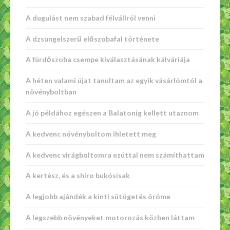
A dugulást nem szabad félvállról venni
A dzsungelszerű előszobafal története
A fürdőszoba csempe kiválasztásának kálváriája
A héten valami újat tanultam az egyik vásárlómtól a
növényboltban
A jó példához egészen a Balatonig kellett utaznom
A kedvenc növényboltom ihletett meg
A kedvenc virágboltomra ezúttal nem számíthattam
A kertész, és a shiro bukósisak
A legjobb ajándék a kinti sütögetés öröme
A legszebb növényeket motorozás közben láttam