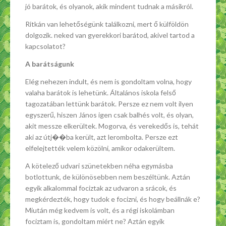
jó barátok, és olyanok, akik mindent tudnak a másikról.
Ritkán van lehetőségünk találkozni, mert ő külföldön
dolgozik. neked van gyerekkori barátod, akivel tartod a
kapcsolatot?
A barátságunk
Elég nehezen indult, és nem is gondoltam volna, hogy
valaha barátok is lehetünk. Általános iskola felső
tagozatában lettünk barátok. Persze ez nem volt ilyen
egyszerű, hiszen János igen csak balhés volt, és olyan,
akit messze elkerültek. Mogorva, és verekedős is, tehát
aki az útj��ba került, azt lerombolta. Persze ezt
elfelejtették velem közölni, amikor odakerültem.
A kötelező udvari szünetekben néha egymásba
botlottunk, de különösebben nem beszéltünk. Aztán
egyik alkalommal fociztak az udvaron a srácok, és
megkérdezték, hogy tudok e focizni, és hogy beállnák e?
Miután még kedvem is volt, és a régi iskolámban
fociztam is, gondoltam miért ne? Aztán egyik