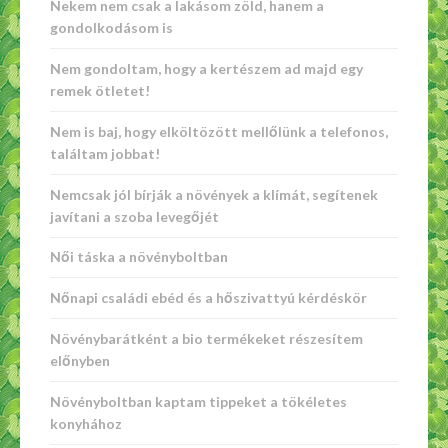
Nekem nem csak a lakásom zöld, hanem a
gondolkodásom is
Nem gondoltam, hogy a kertészem ad majd egy
remek ötletet!
Nem is baj, hogy elköltözött mellőlünk a telefonos,
találtam jobbat!
Nemcsak jól bírják a növények a klímát, segítenek
javítani a szoba levegőjét
Női táska a növényboltban
Nőnapi családi ebéd és a hőszivattyú kérdéskör
Növénybarátként a bio termékeket részesítem
előnyben
Növényboltban kaptam tippeket a tökéletes
konyhához