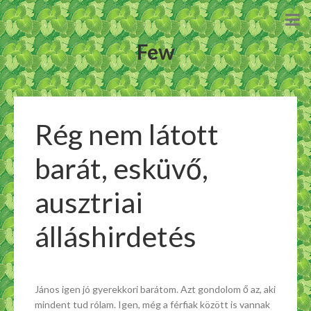
Few
Rég nem látott
barát, esküvő,
ausztriai
álláshirdetés
János igen jó gyerekkori barátom. Azt gondolom ő az, aki
mindent tud rólam. Igen, még a férfiak között is vannak