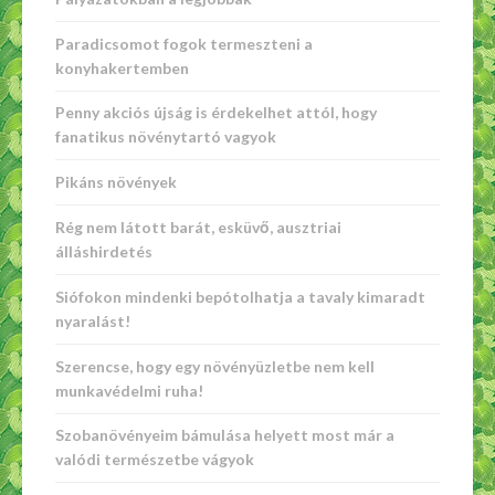
Paradicsomot fogok termeszteni a
konyhakertemben
Penny akciós újság is érdekelhet attól, hogy
fanatikus növénytartó vagyok
Pikáns növények
Rég nem látott barát, esküvő, ausztriai
álláshirdetés
Siófokon mindenki bepótolhatja a tavaly kimaradt
nyaralást!
Szerencse, hogy egy növényüzletbe nem kell
munkavédelmi ruha!
Szobanövényeim bámulása helyett most már a
valódi természetbe vágyok