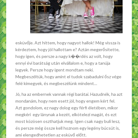
esküvője. Azt hittem, hogy nagyot hallok! Még vissza is
kérdeztem, hogy jól hallottam e? Aztán megerősítette,
hogy igen, és persze a nagy k��rdés az volt, hogy
ennyi évi barátság után elvállalom e, hogy a tanúja
legyek. Persze hogy igent mondtam neki.
Megbeszéltük, hogy amint el tudok szabadulni ősz vége
felé kimegyek, és megbeszélünk mindent…
Jó, ha az embernek vannak régi barátai. Hazudnék, ha azt
mondanám, hogy nem esett jól, hogy engem kért fel.
Azt gondolom, ez nagy dolog egy férfi életében, mikor
megkéri egy lánynak a kezét, elkötelezi magát, és ezt
most közösen oszthatjuk meg. Igen csak nagy buli lesz,
és persze még össze kell hoznom egy legény búcsút is,
ami elengedhetetlen az esküvő előtt.