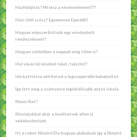
Házfelújítás? Mi lesz a növényeimmel???
Házi chili szósz? Egyenesen Egerből!
Hogyan népszerűsítsük egy növénybolt
rendezvényeit?
Hogyan zöldelljen a nappali még télen is?
Hol vásárolj növényi tejet, tejszínt?
Ide kattintva elérheted a legszuperebb bababoltot
Így lett meg a számomra legideálisabb autós iskola
Illanó illat?
Illóolajokkal akár a levéltetvek ellen is
védekezhetünk
Itt a robot fűnyíró!De hogyan alakulnak így a fűnyíró