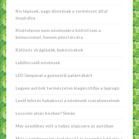
Kis lépések, nagy döntések a természet által
inspirálva
Kivételesen nem növényekre költöttem a
bónuszomat, hanem pénztárcára
Különös virágládák, bukósisakok
Lebilincselő növények
LED lámpával a gyönyörű palántákért
Legyen autónk természetes kiegészítője a laprugó
Levél mintás babakocsi a növények szerelmeseinek
Locsolni alvás közben? Simán
Már esedékes volt a teljes olajcsere az autóban
Még a telefonszám-tudakozót is eszembe juttatja a