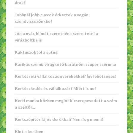
árak?
Jobbnál jobb cuccok érkeztek a vegán
szendvicsezőnkbe!
Jön a nyár, klímát szeretnénk szereltetni a
virágboltba is
Kaktuszoktól a sütiig
Karikás szemű virágkötő barátnőm szuper széruma
Kertészeti vállalkozás gyerekekkel? Így lehetséges!
Kertészkedés és vállalkozás? Miért is ne!
Kerti munka közben megint kicserepesedett a szám
a széltől…
Kertszépítés fájós derékkal? Nem fog menni!
Kint a kertben