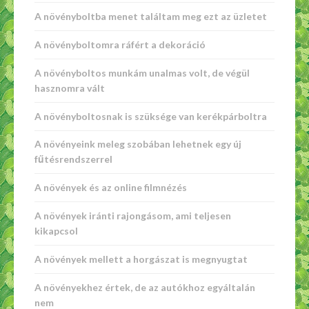
A növényboltba menet találtam meg ezt az üzletet
A növényboltomra ráfért a dekoráció
A növényboltos munkám unalmas volt, de végül
hasznomra vált
A növényboltosnak is szüksége van kerékpárboltra
A növényeink meleg szobában lehetnek egy új
fűtésrendszerrel
A növények és az online filmnézés
A növények iránti rajongásom, ami teljesen
kikapcsol
A növények mellett a horgászat is megnyugtat
A növényekhez értek, de az autókhoz egyáltalán
nem