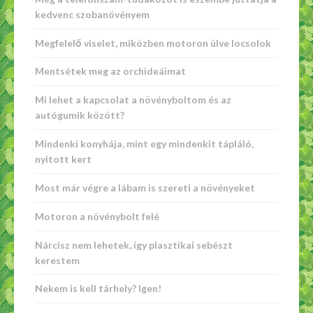
kedvenc szobanövényem
Megfelelő viselet, miközben motoron ülve locsolok
Mentsétek meg az orchideáimat
Mi lehet a kapcsolat a növényboltom és az
autógumik között?
Mindenki konyhája, mint egy mindenkit tápláló,
nyitott kert
Most már végre a lábam is szereti a növényeket
Motoron a növénybolt felé
Nárcisz nem lehetek, így plasztikai sebészt
kerestem
Nekem is kell tárhely? Igen!