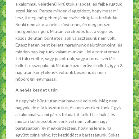
alkalommal, véletlenül kirúgtuk a labdát, és fejbe rúgtuk
ezzel János. Persze mindenki aggódott, hogy most mi
lesz, ő meg mérgében jó messzire elrúgta a focilabdát.
Senki nem akarta neki szóvá tenni, én meg persze
mérgemben igen. Miután verekedés lett a vége, és
közös délutáni büntetés, sok választásunk nem volt.
Egész héten bent kellett maradnunk délutánonként, és
minden nap kaptunk valami munkát. Hol a tornatermet
tettük rendbe, vagy pakoltunk, vagy a torna szertárt
kellett összepakolni. Miután közös erővel kellett, így a 2.
nap után kénytelenek voltunk beszélni, és nem
hőbörögni egymással.
A nehéz kezdet után
Az egy hét bünti után már haverok voltunk. Még nem
nagyok, de már köszöntünk, és nem verekedtünk. Egyik
alkalommal valami páros feladatot kellett csinálni, és
miután különösebben senkivel nem voltam nagy
barátságban így megkérdeztem, hogy mi lenne, ha
együtt csinálnánk. Itt kezdődött a barátságunk. Sokat