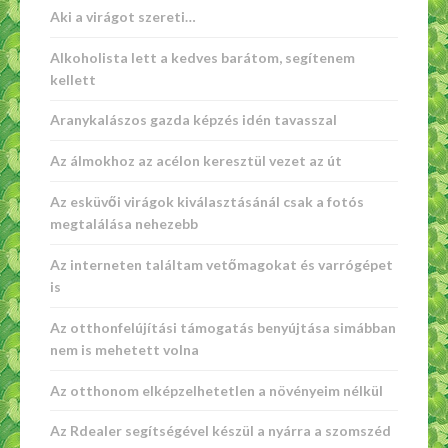
Aki a virágot szereti…
Alkoholista lett a kedves barátom, segítenem
kellett
Aranykalászos gazda képzés idén tavasszal
Az álmokhoz az acélon keresztül vezet az út
Az esküvői virágok kiválasztásánál csak a fotós
megtalálása nehezebb
Az interneten találtam vetőmagokat és varrógépet
is
Az otthonfelújítási támogatás benyújtása simábban
nem is mehetett volna
Az otthonom elképzelhetetlen a növényeim nélkül
Az Rdealer segítségével készül a nyárra a szomszéd