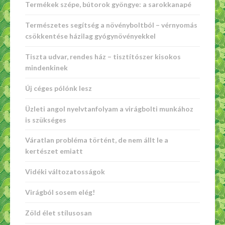
Termékek szépe, bútorok gyöngye: a sarokkanapé
Természetes segítség a növényboltból – vérnyomás
csökkentése házilag gyógynövényekkel
Tiszta udvar, rendes ház – tisztítószer kisokos
mindenkinek
Új céges pólónk lesz
Üzleti angol nyelvtanfolyam a virágbolti munkához
is szükséges
Váratlan probléma történt, de nem állt le a
kertészet emiatt
Vidéki változatosságok
Virágból sosem elég!
Zöld élet stílusosan