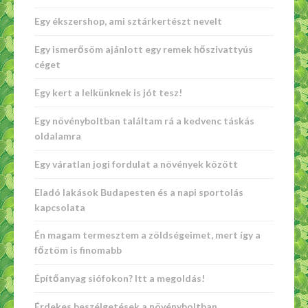
Egy ékszershop, ami sztárkertészt nevelt
Egy ismerősöm ajánlott egy remek hőszivattyús
céget
Egy kert a lelkünknek is jót tesz!
Egy növényboltban találtam rá a kedvenc táskás
oldalamra
Egy váratlan jogi fordulat a növények között
Eladó lakások Budapesten és a napi sportolás
kapcsolata
Én magam termesztem a zöldségeimet, mert így a
főztöm is finomabb
Építőanyag siófokon? Itt a megoldás!
Érdekes beszélgetések a növényboltban