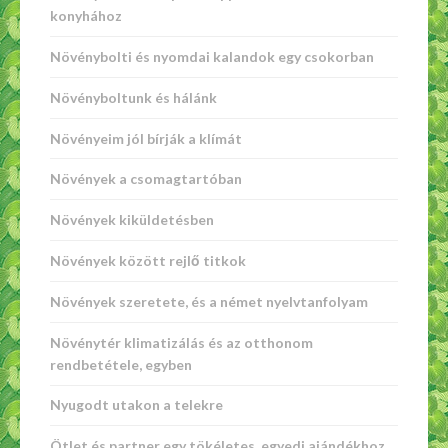
konyhához
Növénybolti és nyomdai kalandok egy csokorban
Növényboltunk és hálánk
Növényeim jól bírják a klímát
Növények a csomagtartóban
Növények kiküldetésben
Növények között rejlő titkok
Növények szeretete, és a német nyelvtanfolyam
Növénytér klimatizálás és az otthonom
rendbetétele, egyben
Nyugodt utakon a telekre
Ötlet és partner egy tökéletes, egyedi ajándékhoz