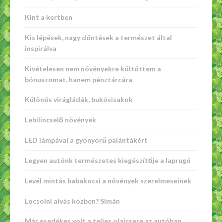
Kint a kertben
Kis lépések, nagy döntések a természet által
inspirálva
Kivételesen nem növényekre költöttem a
bónuszomat, hanem pénztárcára
Különös virágládák, bukósisakok
Lebilincselő növények
LED lámpával a gyönyörű palántákért
Legyen autónk természetes kiegészítője a laprugó
Levél mintás babakocsi a növények szerelmeseinek
Locsolni alvás közben? Simán
Már esedékes volt a teljes olajcsere az autóban