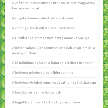
A csőtörés helyreállítása után most már nyugodtan
kertészkedhetek
A dugulást nem szabad félvállról venni
A dzsungelszerű előszobafal története
A fürdőszoba csempe kiválasztásának kálváriája
A héten valami újat tanultam az egyik vásárlómtól a
növényboltban
A jó példához egészen a Balatonig kellett utaznom
A kedvenc növényboltom ihletett meg
A kedvenc virágboltomra ezúttal nem számíthattam
A kertész, és a shiro bukósisak
A legjobb ajándék a kinti sütögetés öröme