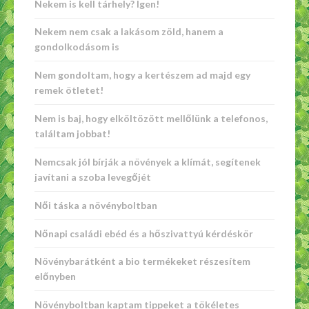
Nekem is kell tárhely? Igen!
Nekem nem csak a lakásom zöld, hanem a
gondolkodásom is
Nem gondoltam, hogy a kertészem ad majd egy
remek ötletet!
Nem is baj, hogy elköltözött mellőlünk a telefonos,
találtam jobbat!
Nemcsak jól bírják a növények a klímát, segítenek
javítani a szoba levegőjét
Női táska a növényboltban
Nőnapi családi ebéd és a hőszivattyú kérdéskör
Növénybarátként a bio termékeket részesítem
előnyben
Növényboltban kaptam tippeket a tökéletes