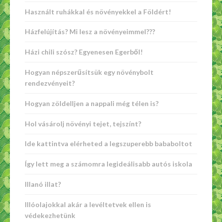
Használt ruhákkal és növényekkel a Földért!
Házfelújítás? Mi lesz a növényeimmel???
Házi chili szósz? Egyenesen Egerből!
Hogyan népszerűsítsük egy növénybolt
rendezvényeit?
Hogyan zöldelljen a nappali még télen is?
Hol vásárolj növényi tejet, tejszínt?
Ide kattintva elérheted a legszuperebb bababoltot
Így lett meg a számomra legideálisabb autós iskola
Illanó illat?
Illóolajokkal akár a levéltetvek ellen is
védekezhetünk