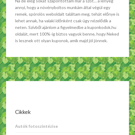
Na de elég sokat szaporítottam már a szót… a lényeg
annyi, hogy a növényboltos munkám által végül egy
remek, spórolós weboldalt találtam meg, tehát előnye is
lehet annak, ha valaki időnként csak úgy nézelődik a
neten. Szívből ajánlom a figyelmedbe a kuponkodok.hu
oldalát, mert 100%-ig biztos vagyok benne, hogy Neked
is lesznek ott olyan kuponok, amik majd jól jönnek.
Cikkek
Autók fotoszintézise