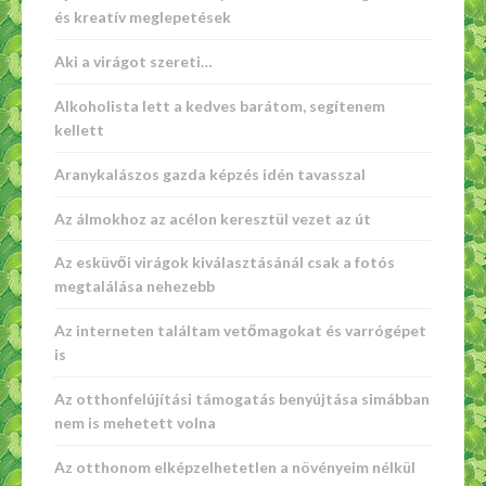
és kreatív meglepetések
Aki a virágot szereti…
Alkoholista lett a kedves barátom, segítenem
kellett
Aranykalászos gazda képzés idén tavasszal
Az álmokhoz az acélon keresztül vezet az út
Az esküvői virágok kiválasztásánál csak a fotós
megtalálása nehezebb
Az interneten találtam vetőmagokat és varrógépet
is
Az otthonfelújítási támogatás benyújtása simábban
nem is mehetett volna
Az otthonom elképzelhetetlen a növényeim nélkül