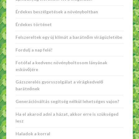
Érdekes beszélgetések a növényboltban
Érdekes történet
Felszereltek egy új klímát a barátnőm virágüzletébe
Fordulj a nap felé!
Fotófal a kedvenc növényboltosom lányának
esküvőjére
Gázszerelés gyorsszolgálat a virágkedvelő
barátnőnek
Generációváltás segítség nélkül lehetséges vajon?
Ha el akarod adni a házat, akkor erre is szükséged
lesz
Haladok a korral