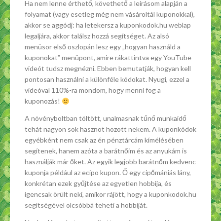
Ha nem lenne érthető, követhető a leírásom alapján a
folyamat (vagy esetleg még nem vásároltál kuponokkal),
akkor se aggódj: ha letekersz a kuponkodok.hu weblap
legaljára, akkor találsz hozzá segítséget. Az alsó
menüsor első oszlopán lesz egy „hogyan használd a
kuponokat” menüpont, amire rákattintva egy YouTube
videót tudsz megnézni. Ebben bemutatják, hogyan kell
pontosan használni a különféle kódokat. Nyugi, ezzel a
videóval 110%-ra mondom, hogy menni fog a
kuponozás!
A növényboltban töltött, unalmasnak tűnő munkaidő
tehát nagyon sok hasznot hozott nekem. A kuponkódok
egyébként nem csak az én pénztárcám kímélésében
segítenek, hanem azóta a barátnőim és az anyukám is
használják már őket. Az egyik legjobb barátnőm kedvenc
kuponja például az ecipo kupon. Ő egy cipőmániás lány,
konkrétan ezek gyűjtése az egyetlen hobbija, és
igencsak örült neki, amikor rájött, hogy a kuponkodok.hu
segítségével olcsóbbá teheti a hobbiját.