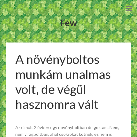
Few
A növényboltos
munkám unalmas
volt, de végül
hasznomra vált
Az elmúlt 2 évben egy növényboltban dolgoztam. Nem,
nem virágboltban, ahol csokrokat kötnek, és nem is