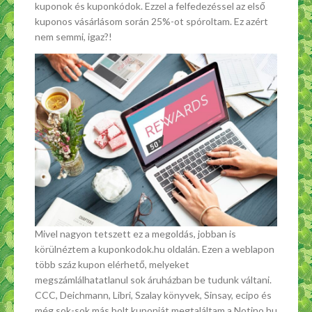
kuponok és kuponkódok. Ezzel a felfedezéssel az első
kuponos vásárlásom során 25%-ot spóroltam. Ez azért
nem semmi, igaz?!
Mivel nagyon tetszett ez a megoldás, jobban is
körülnéztem a kuponkodok.hu oldalán. Ezen a weblapon
több száz kupon elérhető, melyeket
megszámlálhatatlanul sok áruházban be tudunk váltani.
CCC, Deichmann, Libri, Szalay könyvek, Sinsay, ecipo és
még sok-sok más bolt kuponját megtaláltam a Notino hu