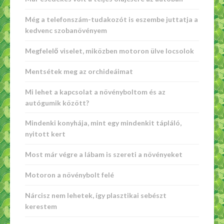
Még a telefonszám-tudakozót is eszembe juttatja a
kedvenc szobanövényem
Megfelelő viselet, miközben motoron ülve locsolok
Mentsétek meg az orchideáimat
Mi lehet a kapcsolat a növényboltom és az
autógumik között?
Mindenki konyhája, mint egy mindenkit tápláló,
nyitott kert
Most már végre a lábam is szereti a növényeket
Motoron a növénybolt felé
Nárcisz nem lehetek, így plasztikai sebészt
kerestem