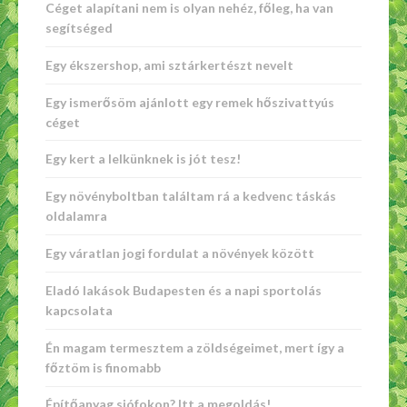
Céget alapítani nem is olyan nehéz, főleg, ha van
segítséged
Egy ékszershop, ami sztárkertészt nevelt
Egy ismerősöm ajánlott egy remek hőszivattyús
céget
Egy kert a lelkünknek is jót tesz!
Egy növényboltban találtam rá a kedvenc táskás
oldalamra
Egy váratlan jogi fordulat a növények között
Eladó lakások Budapesten és a napi sportolás
kapcsolata
Én magam termesztem a zöldségeimet, mert így a
főztöm is finomabb
Építőanyag siófokon? Itt a megoldás!