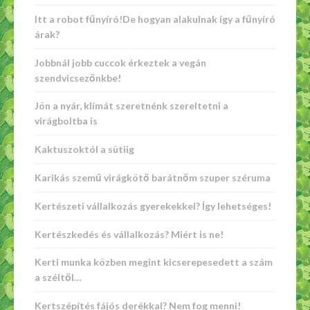
Itt a robot fűnyíró!De hogyan alakulnak így a fűnyíró
árak?
Jobbnál jobb cuccok érkeztek a vegán
szendvicsezőnkbe!
Jön a nyár, klímát szeretnénk szereltetni a
virágboltba is
Kaktuszoktól a sütiig
Karikás szemű virágkötő barátnőm szuper széruma
Kertészeti vállalkozás gyerekekkel? Így lehetséges!
Kertészkedés és vállalkozás? Miért is ne!
Kerti munka közben megint kicserepesedett a szám
a széltől…
Kertszépítés fájós derékkal? Nem fog menni!