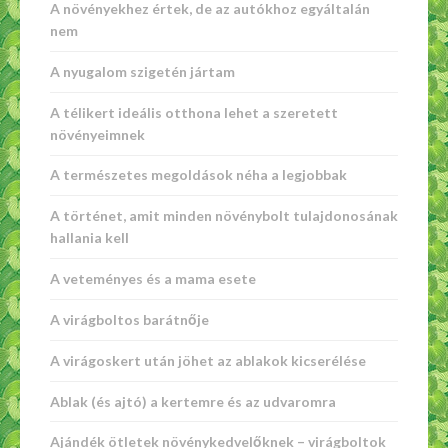
A növényekhez értek, de az autókhoz egyáltalán
nem
A nyugalom szigetén jártam
A télikert ideális otthona lehet a szeretett
növényeimnek
A természetes megoldások néha a legjobbak
A történet, amit minden növénybolt tulajdonosának
hallania kell
A veteményes és a mama esete
A virágboltos barátnője
A virágoskert után jöhet az ablakok kicserélése
Ablak (és ajtó) a kertemre és az udvaromra
Ajándék ötletek növénykedvelőknek – virágboltok