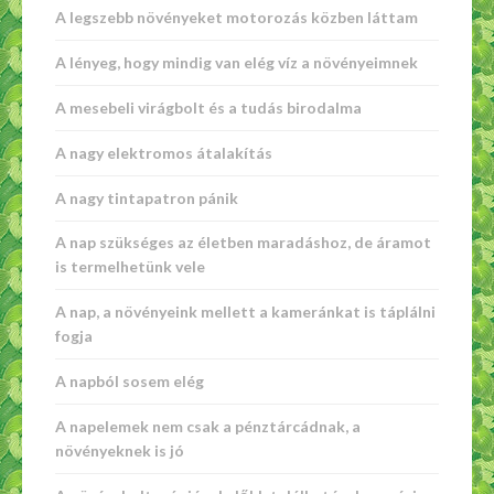
A legszebb növényeket motorozás közben láttam
A lényeg, hogy mindig van elég víz a növényeimnek
A mesebeli virágbolt és a tudás birodalma
A nagy elektromos átalakítás
A nagy tintapatron pánik
A nap szükséges az életben maradáshoz, de áramot
is termelhetünk vele
A nap, a növényeink mellett a kameránkat is táplálni
fogja
A napból sosem elég
A napelemek nem csak a pénztárcádnak, a
növényeknek is jó