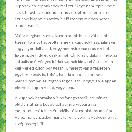
kuponok és kuponkódok mellett. Ugye nem leplek meg
azzal, hogyha azt mondom, hogy rögtön elmentettem
ezt a weblapot, és azóta is előszedem minden netes
rendelésnél?
Mióta megismertem a kuponkodok.hu-t, azóta több
tízezer forintot spóroltam meg a kuponok használatával.
Joggal gondolhatod, hogy mennyire macerás ezeket
figyelni, de hidd el, csak annak tűnik: az oldalon mindig az
aktuálisan érvényes kódok vannak kint, tehát ezt nem
kell Neked külön böngészni. Emellett van a felületen
egy keresősáv is, tehát, ha oda beírod a keresett
webáruház nevét, rögtön fogod látni, hogy van-e éppen
elérhető kupon hozzá, vagy sem.
A kuponok használata is pofonegyszerű: csupán az
oldalon látható kódot kell beírni a webáruház
megrendelési felületén található kuponkódos mezőbe.
Ha ez megvan, akkor máris le fogja vonni a kedvezményt
a végösszegből.