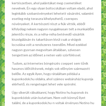
kertészetben, ahol palántákat meg csemetéket
nevelnek. Én egy olyan boltocskában voltam eladó, ahol
leginkább szobanövényeket lehetett vásárolni, valamint
esetleg még teraszra kihelyezhető, cserepes
növényeket. A kertészeti részt a fiúk vitték, ebből
kifolyólag nekem nagyon nyugalmasan telt a munkaidőm
jelentős része, és a néha-néha betévedő vásárlók
kiszolgálásán és takarításon kívül csak a virágok
locsolása volt a rendszeres teendőm. Mivel ezekkel
nagyon gyorsan megvoltam általában, szívesen
tengettem az időmet a neten való szörföléssel.
Tudom, az internetes böngészés cseppet sem tűnik
hasznos időtöltésnek, mégis sok előnyöm származott
belőle. Az egyik ilyen, hogy rátaláltam például a
kuponkodok.hu oldalra, ahol számos webáruház kuponja
elérhető, és rengeteget lehet vele spórolni.
Úgy sikerült rábukkanni, hogy Notino hu kuponok és
kuponkódok után kutattam. Nem volt könnyű ilyet
találni, de a kuponkodok.hu-n voltak érvényes Notino hu