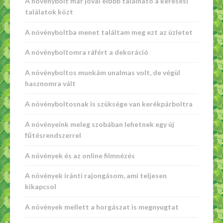
A növénybolt már jóval előbb található a keresési
találatok közt
A növényboltba menet találtam meg ezt az üzletet
A növényboltomra ráfért a dekoráció
A növényboltos munkám unalmas volt, de végül
hasznomra vált
A növényboltosnak is szüksége van kerékpárboltra
A növényeink meleg szobában lehetnek egy új
fűtésrendszerrel
A növények és az online filmnézés
A növények iránti rajongásom, ami teljesen
kikapcsol
A növények mellett a horgászat is megnyugtat