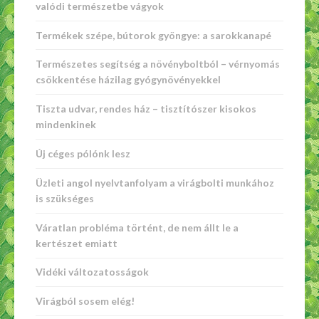
valódi természetbe vágyok
Termékek szépe, bútorok gyöngye: a sarokkanapé
Természetes segítség a növényboltból – vérnyomás
csökkentése házilag gyógynövényekkel
Tiszta udvar, rendes ház – tisztítószer kisokos
mindenkinek
Új céges pólónk lesz
Üzleti angol nyelvtanfolyam a virágbolti munkához
is szükséges
Váratlan probléma történt, de nem állt le a
kertészet emiatt
Vidéki változatosságok
Virágból sosem elég!