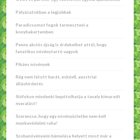
Pályázatokban a legjobbak
Paradicsomot fogok termeszteni a
konyhakertemben
Penny akciós újság is érdekelhet attól, hogy
fanatikus növénytartó vagyok
Pikáns növények
Rég nem látott barát, esküvő, ausztriai
álláshirdetés
Siófokon mindenki bepótolhatja a tavaly kimaradt
nyaralást!
Szerencse, hogy egy növényüzletbe nem kell
munkavédelmi ruha!
Szobanövényeim bámulása helyett most már a