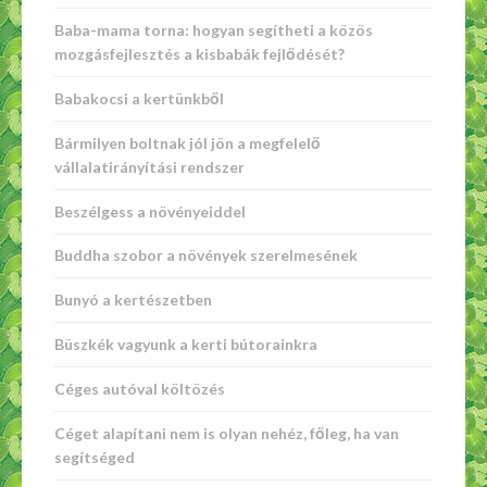
Baba-mama torna: hogyan segítheti a közös
mozgásfejlesztés a kisbabák fejlődését?
Babakocsi a kertünkből
Bármilyen boltnak jól jön a megfelelő
vállalatirányítási rendszer
Beszélgess a növényeiddel
Buddha szobor a növények szerelmesének
Bunyó a kertészetben
Büszkék vagyunk a kerti bútorainkra
Céges autóval költözés
Céget alapítani nem is olyan nehéz, főleg, ha van
segítséged