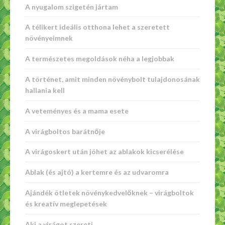
A nyugalom szigetén jártam
A télikert ideális otthona lehet a szeretett
növényeimnek
A természetes megoldások néha a legjobbak
A történet, amit minden növénybolt tulajdonosának
hallania kell
A veteményes és a mama esete
A virágboltos barátnője
A virágoskert után jöhet az ablakok kicserélése
Ablak (és ajtó) a kertemre és az udvaromra
Ajándék ötletek növénykedvelőknek – virágboltok
és kreatív meglepetések
Aki a virágot szereti…