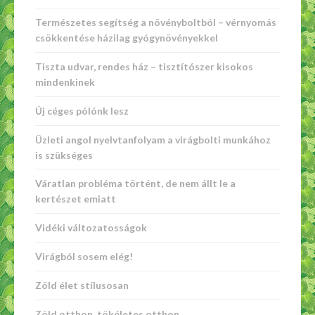
Természetes segítség a növényboltból – vérnyomás
csökkentése házilag gyógynövényekkel
Tiszta udvar, rendes ház – tisztítószer kisokos
mindenkinek
Új céges pólónk lesz
Üzleti angol nyelvtanfolyam a virágbolti munkához
is szükséges
Váratlan probléma történt, de nem állt le a
kertészet emiatt
Vidéki változatosságok
Virágból sosem elég!
Zöld élet stílusosan
Zöld otthon, tökéletes otthon