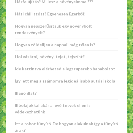
Házfelújítás? Mi lesz a növényeimmel???
Házi chili szósz? Egyenesen Egerből!
Hogyan népszerűsítsük egy növénybolt
rendezvényeit?
Hogyan zöldelljen a nappali még télen is?
Hol vásárolj növényi tejet, tejszínt?
Ide kattintva elérheted a legszuperebb bababoltot
Így lett meg a számomra legideálisabb autós iskola
Illanó illat?
Illóolajokkal akár a levéltetvek ellen is
védekezhetünk
Itt a robot fűnyíró!De hogyan alakulnak így a fűnyíró
árak?