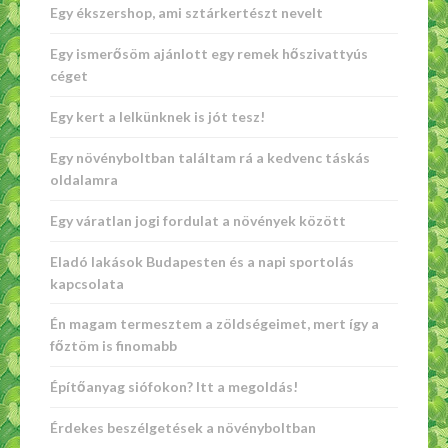
Egy ékszershop, ami sztárkertészt nevelt
Egy ismerősöm ajánlott egy remek hőszivattyús
céget
Egy kert a lelkünknek is jót tesz!
Egy növényboltban találtam rá a kedvenc táskás
oldalamra
Egy váratlan jogi fordulat a növények között
Eladó lakások Budapesten és a napi sportolás
kapcsolata
Én magam termesztem a zöldségeimet, mert így a
főztöm is finomabb
Építőanyag siófokon? Itt a megoldás!
Érdekes beszélgetések a növényboltban