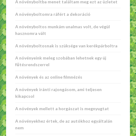
A növényboltba menet találtam meg ezt az üzletet
A növényboltomra ráfért a dekoráció
A növényboltos munkám unalmas volt, de végül
hasznomra vált
A növényboltosnak is szüksége van kerékpárboltra
A növényeink meleg szobában lehetnek egy új
fűtésrendszerrel
A növények és az online filmnézés
A növények iránti rajongásom, ami teljesen
kikapcsol
A növények mellett a horgászat is megnyugtat
A növényekhez értek, de az autókhoz egyáltalán
nem