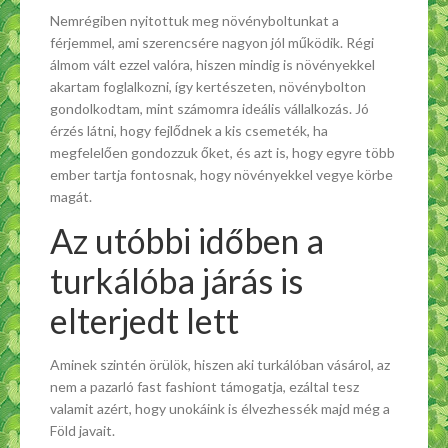
Nemrégiben nyitottuk meg növényboltunkat a
férjemmel, ami szerencsére nagyon jól működik. Régi
álmom vált ezzel valóra, hiszen mindig is növényekkel
akartam foglalkozni, így kertészeten, növénybolton
gondolkodtam, mint számomra ideális vállalkozás. Jó
érzés látni, hogy fejlődnek a kis csemeték, ha
megfelelően gondozzuk őket, és azt is, hogy egyre több
ember tartja fontosnak, hogy növényekkel vegye körbe
magát.
Az utóbbi időben a
turkálóba járás is
elterjedt lett
Aminek szintén örülök, hiszen aki turkálóban vásárol, az
nem a pazarló fast fashiont támogatja, ezáltal tesz
valamit azért, hogy unokáink is élvezhessék majd még a
Föld javait.