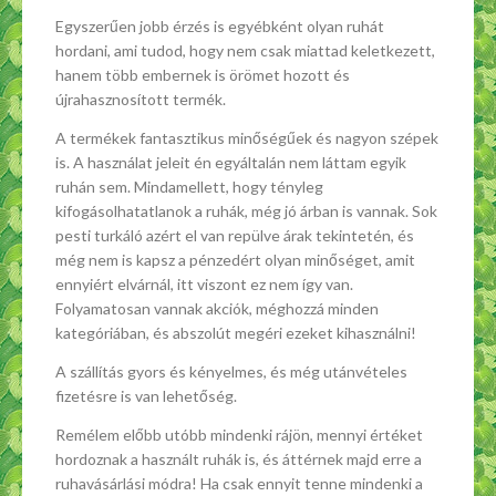
Egyszerűen jobb érzés is egyébként olyan ruhát
hordani, ami tudod, hogy nem csak miattad keletkezett,
hanem több embernek is örömet hozott és
újrahasznosított termék.
A termékek fantasztikus minőségűek és nagyon szépek
is. A használat jeleit én egyáltalán nem láttam egyik
ruhán sem. Mindamellett, hogy tényleg
kifogásolhatatlanok a ruhák, még jó árban is vannak. Sok
pesti turkáló azért el van repülve árak tekintetén, és
még nem is kapsz a pénzedért olyan minőséget, amit
ennyiért elvárnál, itt viszont ez nem így van.
Folyamatosan vannak akciók, méghozzá minden
kategóriában, és abszolút megéri ezeket kihasználni!
A szállítás gyors és kényelmes, és még utánvételes
fizetésre is van lehetőség.
Remélem előbb utóbb mindenki rájön, mennyi értéket
hordoznak a használt ruhák is, és áttérnek majd erre a
ruhavásárlási módra! Ha csak ennyit tenne mindenki a