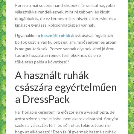
Persze a mai second hand shopok már sokkal nagyobb
választékkal rendelkeznek, mint régebben, és kicsit
drágábbak is, de ez természetes, hiszen a kereslet és a
kínálat egymással kölcsönhatásban vannak.
Ugyanakkor a
használt ruhák
árusításával foglalkozó
boltok közt is van különbség, ami minőségben és árban
is megmutatkozik. Persze vannak olyanok, ahol jó áron
tudunk hozzájutni remek termékekhez, és erre
tökéletes példa a következő!
A használt ruhák
császára egyértelműen
a DressPack
Pár hónapja kerestem rá először erre a webshopra, de
azóta szinte sehol máshol nem akarok vásárolni. Annyira
széles a választék férfi és női ruhák tekintetében is,
hogy az elképesztő! Ezen felül gyermek használt ruhák