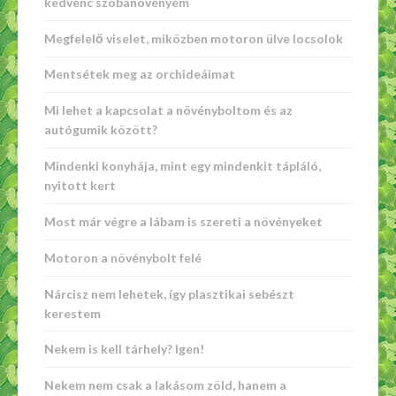
kedvenc szobanövényem
Megfelelő viselet, miközben motoron ülve locsolok
Mentsétek meg az orchideáimat
Mi lehet a kapcsolat a növényboltom és az
autógumik között?
Mindenki konyhája, mint egy mindenkit tápláló,
nyitott kert
Most már végre a lábam is szereti a növényeket
Motoron a növénybolt felé
Nárcisz nem lehetek, így plasztikai sebészt
kerestem
Nekem is kell tárhely? Igen!
Nekem nem csak a lakásom zöld, hanem a