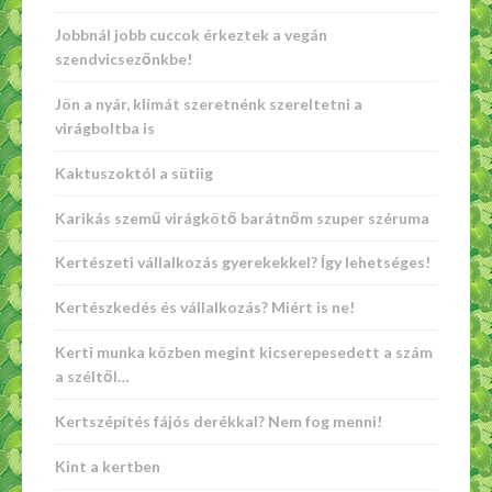
Jobbnál jobb cuccok érkeztek a vegán
szendvicsezőnkbe!
Jön a nyár, klímát szeretnénk szereltetni a
virágboltba is
Kaktuszoktól a sütiig
Karikás szemű virágkötő barátnőm szuper széruma
Kertészeti vállalkozás gyerekekkel? Így lehetséges!
Kertészkedés és vállalkozás? Miért is ne!
Kerti munka közben megint kicserepesedett a szám
a széltől…
Kertszépítés fájós derékkal? Nem fog menni!
Kint a kertben