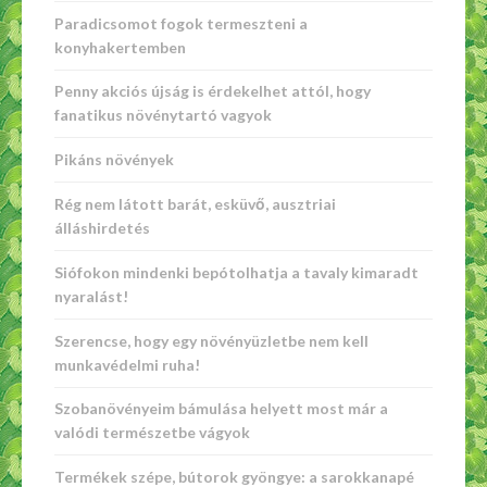
Paradicsomot fogok termeszteni a
konyhakertemben
Penny akciós újság is érdekelhet attól, hogy
fanatikus növénytartó vagyok
Pikáns növények
Rég nem látott barát, esküvő, ausztriai
álláshirdetés
Siófokon mindenki bepótolhatja a tavaly kimaradt
nyaralást!
Szerencse, hogy egy növényüzletbe nem kell
munkavédelmi ruha!
Szobanövényeim bámulása helyett most már a
valódi természetbe vágyok
Termékek szépe, bútorok gyöngye: a sarokkanapé