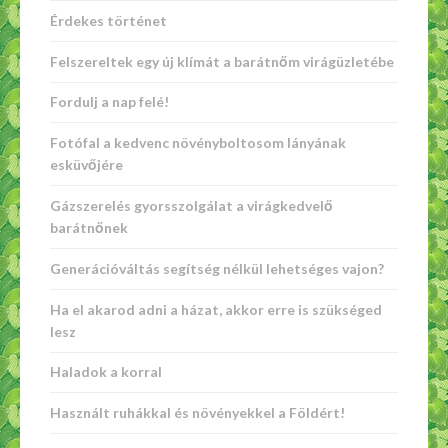
Érdekes történet
Felszereltek egy új klímát a barátnőm virágüzletébe
Fordulj a nap felé!
Fotófal a kedvenc növényboltosom lányának
esküvőjére
Gázszerelés gyorsszolgálat a virágkedvelő
barátnőnek
Generációváltás segítség nélkül lehetséges vajon?
Ha el akarod adni a házat, akkor erre is szükséged
lesz
Haladok a korral
Használt ruhákkal és növényekkel a Földért!