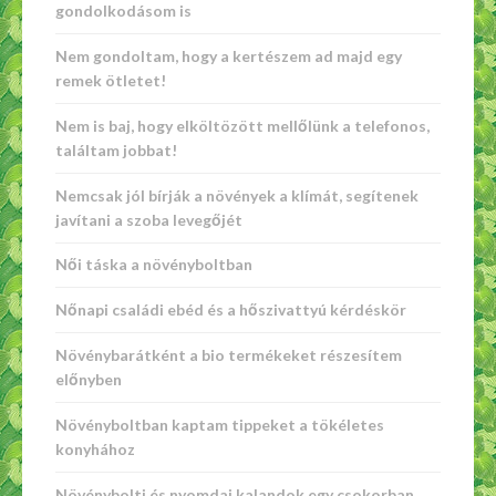
gondolkodásom is
Nem gondoltam, hogy a kertészem ad majd egy
remek ötletet!
Nem is baj, hogy elköltözött mellőlünk a telefonos,
találtam jobbat!
Nemcsak jól bírják a növények a klímát, segítenek
javítani a szoba levegőjét
Női táska a növényboltban
Nőnapi családi ebéd és a hőszivattyú kérdéskör
Növénybarátként a bio termékeket részesítem
előnyben
Növényboltban kaptam tippeket a tökéletes
konyhához
Növénybolti és nyomdai kalandok egy csokorban