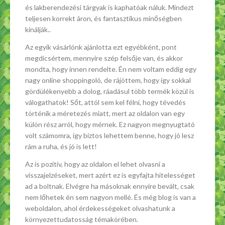
és lakberendezési tárgyak is kaphatóak náluk. Mindezt
teljesen korrekt áron, és fantasztikus minőségben
kínálják..
Az egyik vásárlónk ajánlotta ezt egyébként, pont
megdicsértem, mennyire szép felsője van, és akkor
mondta, hogy innen rendelte. Én nem voltam eddig egy
nagy online shoppingoló, de rájöttem, hogy így sokkal
gördülékenyebb a dolog, ráadásul több termék közül is
válogathatok! Sőt, attól sem kel félni, hogy tévedés
történik a méretezés miatt, mert az oldalon van egy
külön rész arról, hogy mérnek. Ez nagyon megnyugtató
volt számomra, így biztos lehettem benne, hogy jó lesz
rám a ruha, és jó is lett!
Az is pozitív, hogy az oldalon el lehet olvasni a
visszajelzéseket, mert azért ez is egyfajta hitelességet
ad a boltnak. Elvégre ha másoknak ennyire bevált, csak
nem lőhetek én sem nagyon mellé. És még blog is van a
weboldalon, ahol érdekességeket olvashatunk a
környezettudatosság témakörében.