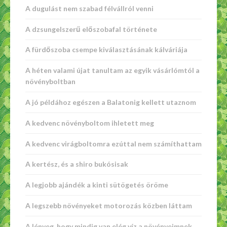
A dugulást nem szabad félvállról venni
A dzsungelszerű előszobafal története
A fürdőszoba csempe kiválasztásának kálváriája
A héten valami újat tanultam az egyik vásárlómtól a
növényboltban
A jó példához egészen a Balatonig kellett utaznom
A kedvenc növényboltom ihletett meg
A kedvenc virágboltomra ezúttal nem számíthattam
A kertész, és a shiro bukósisak
A legjobb ajándék a kinti sütögetés öröme
A legszebb növényeket motorozás közben láttam
A lényeg, hogy mindig van elég víz a növényeimnek