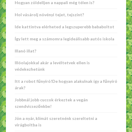
Hogyan zöldelljen a nappali még télen is?
Hol vásárolj növényi tejet, tejszínt?
Ide kattintva elérheted a legszuperebb bababoltot
Így lett meg a számomra legideálisabb autós iskola
Illanó illat?
Illóolajokkal akár a levéltetvek ellen is
védekezhetünk
Itt a robot fűnyíró!De hogyan alakulnak így a fűnyíró
árak?
Jobbnál jobb cuccok érkeztek a vegán
szendvicsezőnkbe!
Jön a nyár, klímát szeretnénk szereltetni a
virágboltba is