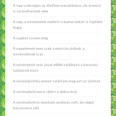
A nap szükséges az életben maradáshoz, de áramot
is termelhetünk vele
A nap, a növényeink mellett a kameránkat is táplálni
fogja
A napból sosem elég
A napelemek nem csak a pénztárcádnak, a
növényeknek is jó
A növénybolt már jóval előbb található a keresési
találatok közt
A növényboltba menet találtam meg ezt az üzletet
A növényboltomra ráfért a dekoráció
A növényboltos munkám unalmas volt, de végül
hasznomra vált