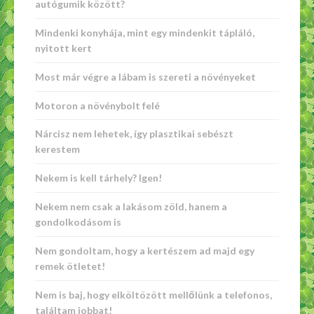
autógumik között?
Mindenki konyhája, mint egy mindenkit tápláló,
nyitott kert
Most már végre a lábam is szereti a növényeket
Motoron a növénybolt felé
Nárcisz nem lehetek, így plasztikai sebészt
kerestem
Nekem is kell tárhely? Igen!
Nekem nem csak a lakásom zöld, hanem a
gondolkodásom is
Nem gondoltam, hogy a kertészem ad majd egy
remek ötletet!
Nem is baj, hogy elköltözött mellőlünk a telefonos,
találtam jobbat!