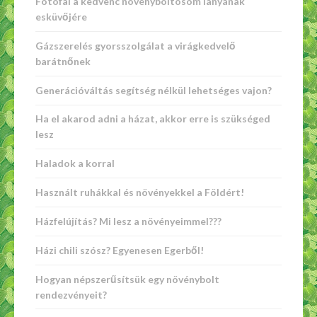
Fotófal a kedvenc növényboltosom lányának
esküvőjére
Gázszerelés gyorsszolgálat a virágkedvelő
barátnőnek
Generációváltás segítség nélkül lehetséges vajon?
Ha el akarod adni a házat, akkor erre is szükséged
lesz
Haladok a korral
Használt ruhákkal és növényekkel a Földért!
Házfelújítás? Mi lesz a növényeimmel???
Házi chili szósz? Egyenesen Egerből!
Hogyan népszerűsítsük egy növénybolt
rendezvényeit?