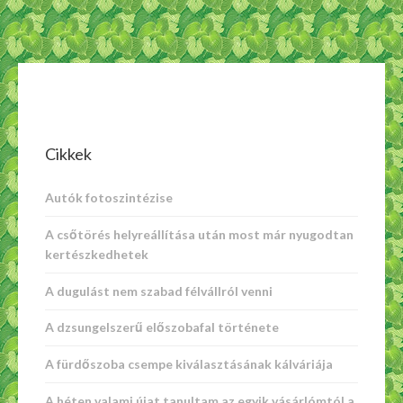
Cikkek
Autók fotoszintézise
A csőtörés helyreállítása után most már nyugodtan
kertészkedhetek
A dugulást nem szabad félvállról venni
A dzsungelszerű előszobafal története
A fürdőszoba csempe kiválasztásának kálváriája
A héten valami újat tanultam az egyik vásárlómtól a