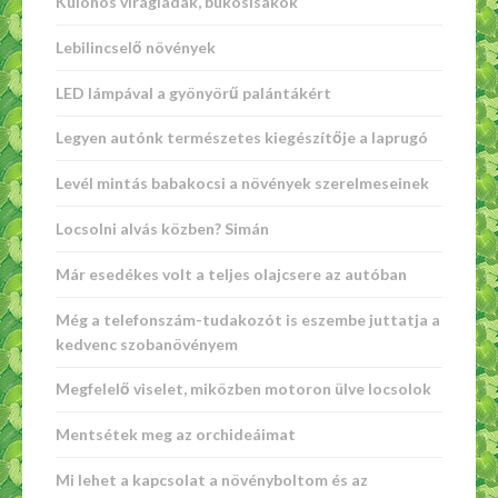
Különös virágládák, bukósisakok
Lebilincselő növények
LED lámpával a gyönyörű palántákért
Legyen autónk természetes kiegészítője a laprugó
Levél mintás babakocsi a növények szerelmeseinek
Locsolni alvás közben? Simán
Már esedékes volt a teljes olajcsere az autóban
Még a telefonszám-tudakozót is eszembe juttatja a
kedvenc szobanövényem
Megfelelő viselet, miközben motoron ülve locsolok
Mentsétek meg az orchideáimat
Mi lehet a kapcsolat a növényboltom és az