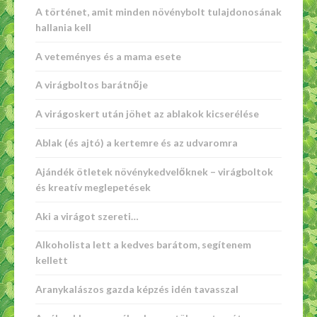
A történet, amit minden növénybolt tulajdonosának
hallania kell
A veteményes és a mama esete
A virágboltos barátnője
A virágoskert után jöhet az ablakok kicserélése
Ablak (és ajtó) a kertemre és az udvaromra
Ajándék ötletek növénykedvelőknek – virágboltok
és kreatív meglepetések
Aki a virágot szereti…
Alkoholista lett a kedves barátom, segítenem
kellett
Aranykalászos gazda képzés idén tavasszal