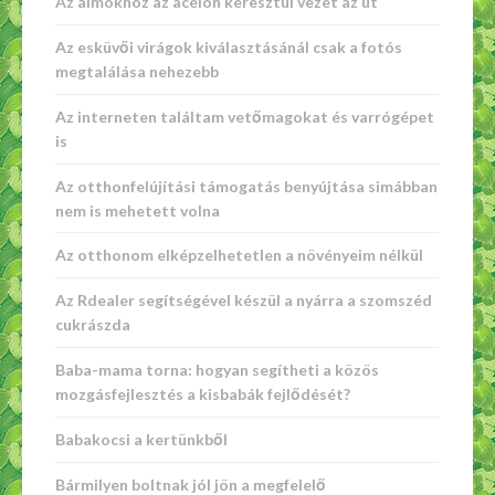
Az álmokhoz az acélon keresztül vezet az út
Az esküvői virágok kiválasztásánál csak a fotós
megtalálása nehezebb
Az interneten találtam vetőmagokat és varrógépet
is
Az otthonfelújítási támogatás benyújtása simábban
nem is mehetett volna
Az otthonom elképzelhetetlen a növényeim nélkül
Az Rdealer segítségével készül a nyárra a szomszéd
cukrászda
Baba-mama torna: hogyan segítheti a közös
mozgásfejlesztés a kisbabák fejlődését?
Babakocsi a kertünkből
Bármilyen boltnak jól jön a megfelelő