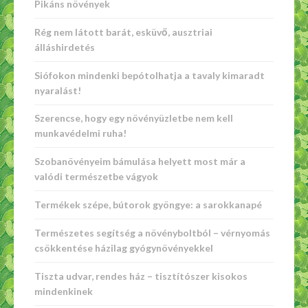
Pikáns növények
Rég nem látott barát, esküvő, ausztriai
álláshirdetés
Siófokon mindenki bepótolhatja a tavaly kimaradt
nyaralást!
Szerencse, hogy egy növényüzletbe nem kell
munkavédelmi ruha!
Szobanövényeim bámulása helyett most már a
valódi természetbe vágyok
Termékek szépe, bútorok gyöngye: a sarokkanapé
Természetes segítség a növényboltból – vérnyomás
csökkentése házilag gyógynövényekkel
Tiszta udvar, rendes ház – tisztítószer kisokos
mindenkinek