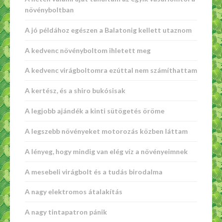
növényboltban
A jó példához egészen a Balatonig kellett utaznom
A kedvenc növényboltom ihletett meg
A kedvenc virágboltomra ezúttal nem számíthattam
A kertész, és a shiro bukósisak
A legjobb ajándék a kinti sütögetés öröme
A legszebb növényeket motorozás közben láttam
A lényeg, hogy mindig van elég víz a növényeimnek
A mesebeli virágbolt és a tudás birodalma
A nagy elektromos átalakítás
A nagy tintapatron pánik