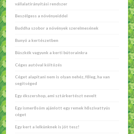
vállalatirányítási rendszer
Beszélgess a növényeiddel
Buddha szobor a növények szerelmesének
Bunyó a kertészetben
Büszkék vagyunk a kerti bútorainkra
Céges autóval költözés
Céget alapítani nem is olyan nehéz, főleg, ha van
segítséged
Egy ékszershop, ami sztárkertészt nevelt
Egy ismerősöm ajánlott egy remek hőszivattyús
céget
Egy kert a lelkünknek is jót tesz!