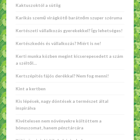
Kaktuszoktól a sütiig
Karikás szemű virágkötő barátnőm szuper széruma
Kertészeti vállalkozás gyerekekkel? Így lehetséges!
Kertészkedés és vállalkozás? Miért is ne!
Kerti munka közben megint kicserepesedett a szám
a széltől…
Kertszépítés fájós derékkal? Nem fog menni!
Kint a kertben
Kis lépések, nagy döntések a természet által
inspirálva
Kivételesen nem növényekre költöttem a
bónuszomat, hanem pénztárcára