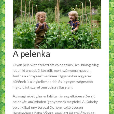
A pelenka
Olyan pelenkát szerettem volna találni, ami biológiailag
lebomló anyagból készült, mert számomra nagyon
fontos a környezet védelme. Ugyanakkor a gyerek
bőrének is a legkellemesebb és legegészségesebb
megoldást szerettem volna választani.
Az imaginebaby.hu -n találtam is egy elképesztően jó
pelenkát, ami minden igényemnek megfelel. A Kolorky
pelenkákat úgy tervezték, hogy tökéletesen
illeszkedjen a baba bőrére, emellett jól szellőzik is és