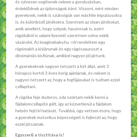
és szívesen segítenek nekem a gondozásban,
érdeklődnek az újdonságok iránt. Viszont, mint minden
gyereknek, nekik is szükségük van másféle impulzusokra
is, és különböző játékokra. Szeretem az olyan játékokat,
amik amellett, hogy szépek, hasznosak is, ezért
rágókából is valami ilyesmit szerettem volna nekik
vásárolni. Az imaginebaby.hu -ról rendeltem egy
rágómakit a kislánynak és egy rágószauruszt a
dínómániás kisfiúnak, amikkel nagyon jól jártunk.
A gyerekeknek nagyon tetszett a két állat, amit 3
hónapos kortól 3 éves korig ajánlanak, és nekem is
nagyon tetszett az, hogy a fogfájásukat is tudtam ezzel
csillapítani.
A rágóka feje dudoros, oda szoktam nekik kenni a
fájdalomcsillapító gélt, így az közvetlenül a fájdalom
helyén fejti ki hatását. Továbbá, úgy vettem észre, hogy
a gyerekek motorikus képességeit is fejleszti az, hogy
ezzel játszanak.
Egyszerű a tisztítása is!