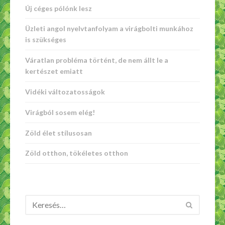
Új céges pólónk lesz
Üzleti angol nyelvtanfolyam a virágbolti munkához
is szükséges
Váratlan probléma történt, de nem állt le a
kertészet emiatt
Vidéki változatosságok
Virágból sosem elég!
Zöld élet stílusosan
Zöld otthon, tökéletes otthon