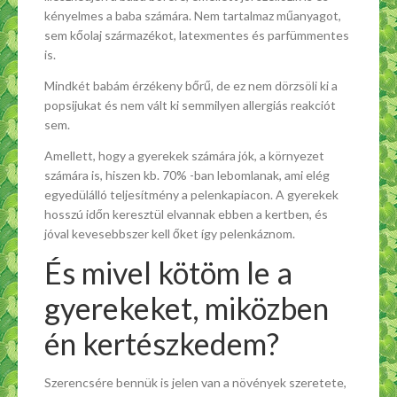
kényelmes a baba számára. Nem tartalmaz műanyagot,
sem kőolaj származékot, latexmentes és parfümmentes
is.
Mindkét babám érzékeny bőrű, de ez nem dörzsöli ki a
popsijukat és nem vált ki semmilyen allergiás reakciót
sem.
Amellett, hogy a gyerekek számára jók, a környezet
számára is, hiszen kb. 70% -ban lebomlanak, ami elég
egyedülálló teljesítmény a pelenkapiacon. A gyerekek
hosszú időn keresztül elvannak ebben a kertben, és
jóval kevesebbszer kell őket így pelenkáznom.
És mivel kötöm le a
gyerekeket, miközben
én kertészkedem?
Szerencsére bennük is jelen van a növények szeretete,