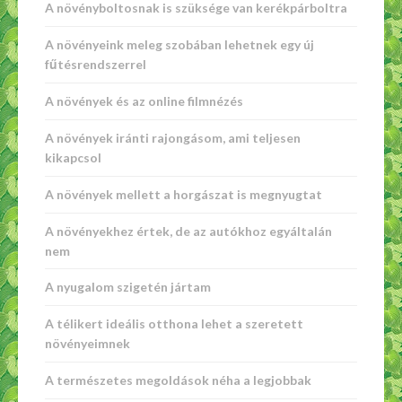
A növényboltosnak is szüksége van kerékpárboltra
A növényeink meleg szobában lehetnek egy új
fűtésrendszerrel
A növények és az online filmnézés
A növények iránti rajongásom, ami teljesen
kikapcsol
A növények mellett a horgászat is megnyugtat
A növényekhez értek, de az autókhoz egyáltalán
nem
A nyugalom szigetén jártam
A télikert ideális otthona lehet a szeretett
növényeimnek
A természetes megoldások néha a legjobbak