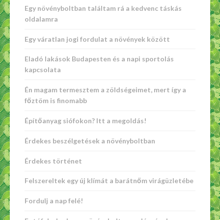
Egy növényboltban találtam rá a kedvenc táskás
oldalamra
Egy váratlan jogi fordulat a növények között
Eladó lakások Budapesten és a napi sportolás
kapcsolata
Én magam termesztem a zöldségeimet, mert így a
főztöm is finomabb
Építőanyag siófokon? Itt a megoldás!
Érdekes beszélgetések a növényboltban
Érdekes történet
Felszereltek egy új klímát a barátnőm virágüzletébe
Fordulj a nap felé!