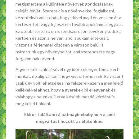
megismertem a különféle növények gondozásának
csínját-bínját. Szeretek is a növényekkel foglalkozni,
kézenfekvő volt tehát, hogy idővel majd én veszem át a
kertészetet, vagy fejlesztem tovább apukámmal együtt.
Ez utóbbi történt, én is rendszeresen tevékenykedek a
kertben és azon a helyen, ahol apukám értékesít,
viszont a férjemmel közösen a városon belül is
nyitottunk egy növényboltot, ami szerencsére nagy
forgalomnak örvend.
A gyerekek születésével egy időre elengedtem a kerti
munkát, de alig vártam, hogy visszatérhessek. Ez viszont
csak úgy volt lehetséges, ha felszerelkezem a megfelelő
kellékekkel ahhoz, hogy a gyerekek jól ellegyenek és
valahogy a pelenka, illetve később mosdó kérdést is
meg kellett oldani.
Ekkor találtam rá az imaginebaby.hu -ra, ami
megváltást hozott az életünkbe.