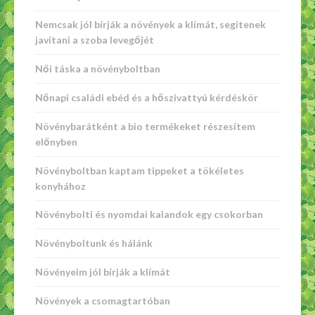
Nemcsak jól bírják a növények a klímát, segítenek
javítani a szoba levegőjét
Női táska a növényboltban
Nőnapi családi ebéd és a hőszivattyú kérdéskör
Növénybarátként a bio termékeket részesítem
előnyben
Növényboltban kaptam tippeket a tökéletes
konyhához
Növénybolti és nyomdai kalandok egy csokorban
Növényboltunk és hálánk
Növényeim jól bírják a klímát
Növények a csomagtartóban