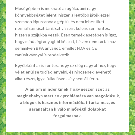
Mosógépben is mosható a rágóka, ami nagy
könnyebbséget jelent, hiszen a legtöbb játék ezzel
szemben kipurcanna a géptől és nem lehet őket
normálisan tisztítani. Ezt viszont különösen fontos,
hiszen a szájukba veszik. Ezen termék esetében is igaz,
hogy minőségi anyagból készült, hiszen nem tartalmaz
semmilyen BPA anyagot, emellet FDA és CE
tanúsítvánnyal is rendelkezik.
Egyébként az is fontos, hogy ez elég nagy ahhoz, hogy
véletlenül se tudják lenyelni, és nincsenek levehető
alkatrészei, így a fulladásveszély sem áll fenn.
Ajánlom mindenkinek, hogy nézzen szét az
Imaginebabyn mert sok problémára van megoldásuk,
a bloguk is hasznos információkat tartalmaz, és
garantáltan kiváló minőségű dolgokat
forgalmaznak.