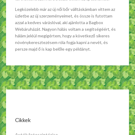
Legközelebb már az új női bőr válltáskámban vittem az
üzletbe az új szerzeményeimet, és össze is futottam
azzal a kedves váráslóval, aki ajánlotta a Bagbox
Webáruházát. Nagyon hálás voltam a segítségéért, és
hálám jeléül megígértem, hogy a következő sikeres
növénykeresztezésem róla fogja kapni a nevét, és
persze majd ő is kap belőle egy példányt.
Cikkek
Autók fotoszintézise