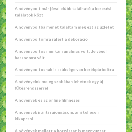
A növénybolt már jóval előbb található a keresési
találatok közt
A növényboltba menet találtam meg ezt az üzletet
A növényboltomra ráfért a dekoráció
A növényboltos munkám unalmas volt, de végül
hasznomra vált
A növényboltosnak is szüksége van kerékpárboltra
A növényeink meleg szobában lehetnek egy új
fűtésrendszerrel
A növények és az online filmnézés
A növények iránti rajongásom, ami teljesen
kikapcsol
A növények mellett a horgászat is megnyugtat