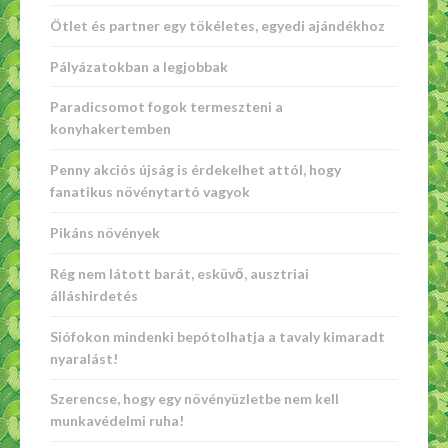
Ötlet és partner egy tökéletes, egyedi ajándékhoz
Pályázatokban a legjobbak
Paradicsomot fogok termeszteni a
konyhakertemben
Penny akciós újság is érdekelhet attól, hogy
fanatikus növénytartó vagyok
Pikáns növények
Rég nem látott barát, esküvő, ausztriai
álláshirdetés
Siófokon mindenki bepótolhatja a tavaly kimaradt
nyaralást!
Szerencse, hogy egy növényüzletbe nem kell
munkavédelmi ruha!