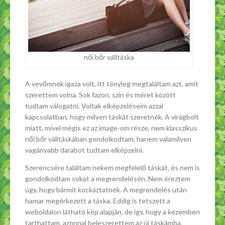
női bőr válltáska
A vevőmnek igaza volt, itt tényleg megtaláltam azt, amit
szerettem volna. Sok fazon, szín és méret között
tudtam válogatni. Voltak elképzeléseim azzal
kapcsolatban, hogy milyen táskát szeretnék. A virágbolt
miatt, mivel mégis ez az image-om része, nem klasszikus
női bőr válltáskában gondolkodtam, hanem valamilyen
vagányabb darabot tudtam elképzelni.
Szerencsére találtam nekem megfelelő táskát, és nem is
gondolkodtam sokat a megrendelésén. Nem éreztem
úgy, hogy bármit kockáztatnék. A megrendelés után
hamar megérkezett a táska. Eddig is tetszett a
weboldalon látható kép alapján, de így, hogy a kezemben
tarthattam, azonnal beleszerettem az új táskámba.