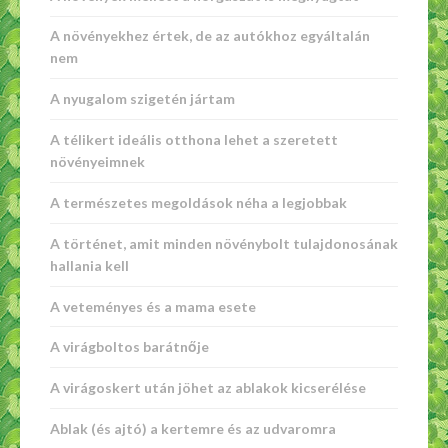
A növényekhez értek, de az autókhoz egyáltalán
nem
A nyugalom szigetén jártam
A télikert ideális otthona lehet a szeretett
növényeimnek
A természetes megoldások néha a legjobbak
A történet, amit minden növénybolt tulajdonosának
hallania kell
A veteményes és a mama esete
A virágboltos barátnője
A virágoskert után jöhet az ablakok kicserélése
Ablak (és ajtó) a kertemre és az udvaromra