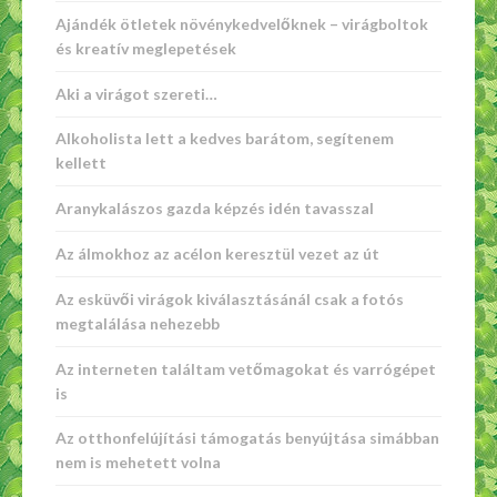
Ajándék ötletek növénykedvelőknek – virágboltok
és kreatív meglepetések
Aki a virágot szereti…
Alkoholista lett a kedves barátom, segítenem
kellett
Aranykalászos gazda képzés idén tavasszal
Az álmokhoz az acélon keresztül vezet az út
Az esküvői virágok kiválasztásánál csak a fotós
megtalálása nehezebb
Az interneten találtam vetőmagokat és varrógépet
is
Az otthonfelújítási támogatás benyújtása simábban
nem is mehetett volna