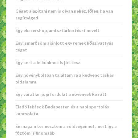
Céget alapítani nem is olyan nehéz, főleg, ha van
segítséged
Egy ékszershop, ami sztárkertészt nevelt
Egy ismerősöm ajánlott egy remek hőszivattyús
céget
Egy kert a lelkünknek is jót tesz!
Egy növényboltban találtam rá a kedvenc táskás
oldalamra
Egy váratlan jogi fordulat a növények között
Eladó lakások Budapesten és a napi sportolás
kapcsolata
Én magam termesztem a zöldségeimet, mert így a
főztöm is finomabb