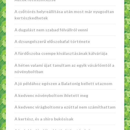
A csőtörés helyreállítása után most már nyugodtan
kertészkedhetek
A dugulást nem szabad félvállról venni
A dzsungelszerű előszobafal története
A fürdőszoba csempe kiválasztásának kálváriája
A héten valami újat tanultam az egyik vásárlómtól a
növényboltban
A jó példához egészen a Balatonig kellett utaznom
A kedvenc növényboltom ihletett meg
A kedvenc virágboltomra ezúttal nem számíthattam
A kertész, és a shiro bukósisak