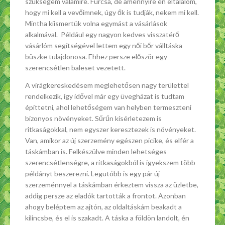
szükségem valamire. Furcsa, de amennyire én eltalálom,
hogy mi kell a vevőimnek, úgy ők is tudják, nekem mi kell.
Mintha kiismertük volna egymást a vásárlások
alkalmával. Például egy nagyon kedves visszatérő
vásárlóm segítségével lettem egy női bőr válltáska
büszke tulajdonosa. Ehhez persze először egy
szerencsétlen baleset vezetett.
A virágkereskedésem meglehetősen nagy területtel
rendelkezik, így idővel már egy üvegházat is tudtam
építtetni, ahol lehetőségem van helyben termeszteni
bizonyos növényeket. Sűrűn kísérletezem is
ritkaságokkal, nem egyszer keresztezek is növényeket.
Van, amikor az új szerzemény egészen picike, és elfér a
táskámban is. Felkészülve minden lehetséges
szerencsétlenségre, a ritkaságokból is igyekszem több
példányt beszerezni. Legutóbb is egy pár új
szerzeménnyel a táskámban érkeztem vissza az üzletbe,
addig persze az eladók tartották a frontot. Azonban
ahogy beléptem az ajtón, az oldaltáskám beakadt a
kilincsbe, és el is szakadt. A táska a földön landolt, én