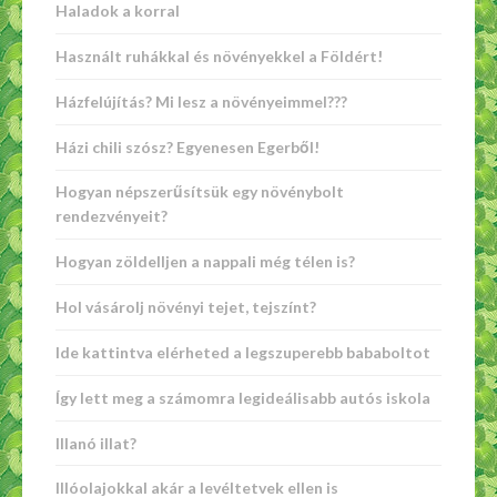
Haladok a korral
Használt ruhákkal és növényekkel a Földért!
Házfelújítás? Mi lesz a növényeimmel???
Házi chili szósz? Egyenesen Egerből!
Hogyan népszerűsítsük egy növénybolt
rendezvényeit?
Hogyan zöldelljen a nappali még télen is?
Hol vásárolj növényi tejet, tejszínt?
Ide kattintva elérheted a legszuperebb bababoltot
Így lett meg a számomra legideálisabb autós iskola
Illanó illat?
Illóolajokkal akár a levéltetvek ellen is