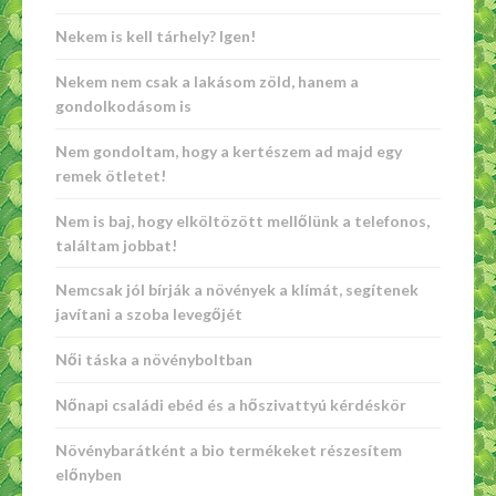
Nekem is kell tárhely? Igen!
Nekem nem csak a lakásom zöld, hanem a
gondolkodásom is
Nem gondoltam, hogy a kertészem ad majd egy
remek ötletet!
Nem is baj, hogy elköltözött mellőlünk a telefonos,
találtam jobbat!
Nemcsak jól bírják a növények a klímát, segítenek
javítani a szoba levegőjét
Női táska a növényboltban
Nőnapi családi ebéd és a hőszivattyú kérdéskör
Növénybarátként a bio termékeket részesítem
előnyben