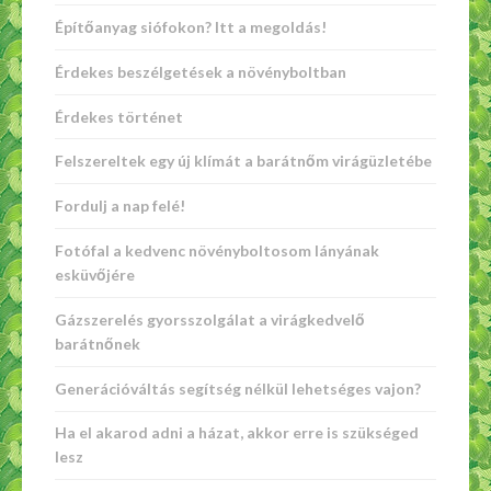
Építőanyag siófokon? Itt a megoldás!
Érdekes beszélgetések a növényboltban
Érdekes történet
Felszereltek egy új klímát a barátnőm virágüzletébe
Fordulj a nap felé!
Fotófal a kedvenc növényboltosom lányának
esküvőjére
Gázszerelés gyorsszolgálat a virágkedvelő
barátnőnek
Generációváltás segítség nélkül lehetséges vajon?
Ha el akarod adni a házat, akkor erre is szükséged
lesz