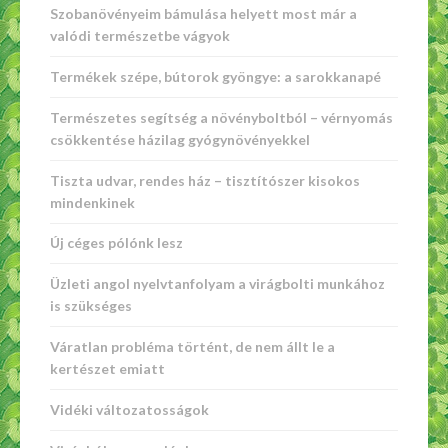
Szobanövényeim bámulása helyett most már a
valódi természetbe vágyok
Termékek szépe, bútorok gyöngye: a sarokkanapé
Természetes segítség a növényboltból – vérnyomás
csökkentése házilag gyógynövényekkel
Tiszta udvar, rendes ház – tisztítószer kisokos
mindenkinek
Új céges pólónk lesz
Üzleti angol nyelvtanfolyam a virágbolti munkához
is szükséges
Váratlan probléma történt, de nem állt le a
kertészet emiatt
Vidéki változatosságok