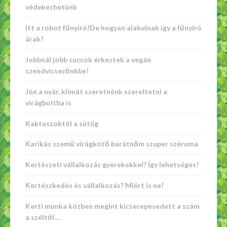
védekezhetünk
Itt a robot fűnyíró!De hogyan alakulnak így a fűnyíró
árak?
Jobbnál jobb cuccok érkeztek a vegán
szendvicsezőnkbe!
Jön a nyár, klímát szeretnénk szereltetni a
virágboltba is
Kaktuszoktól a sütiig
Karikás szemű virágkötő barátnőm szuper széruma
Kertészeti vállalkozás gyerekekkel? Így lehetséges!
Kertészkedés és vállalkozás? Miért is ne!
Kerti munka közben megint kicserepesedett a szám
a széltől…