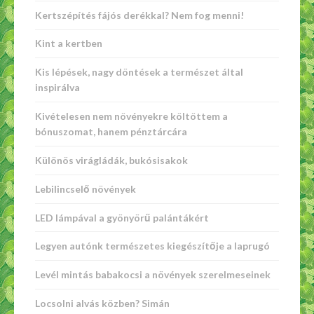
Kertszépítés fájós derékkal? Nem fog menni!
Kint a kertben
Kis lépések, nagy döntések a természet által
inspirálva
Kivételesen nem növényekre költöttem a
bónuszomat, hanem pénztárcára
Különös virágládák, bukósisakok
Lebilincselő növények
LED lámpával a gyönyörű palántákért
Legyen autónk természetes kiegészítője a laprugó
Levél mintás babakocsi a növények szerelmeseinek
Locsolni alvás közben? Simán