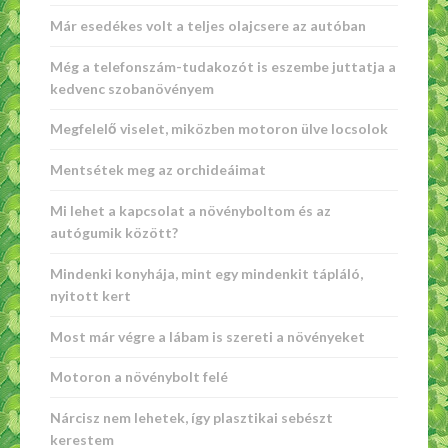
Már esedékes volt a teljes olajcsere az autóban
Még a telefonszám-tudakozót is eszembe juttatja a
kedvenc szobanövényem
Megfelelő viselet, miközben motoron ülve locsolok
Mentsétek meg az orchideáimat
Mi lehet a kapcsolat a növényboltom és az
autógumik között?
Mindenki konyhája, mint egy mindenkit tápláló,
nyitott kert
Most már végre a lábam is szereti a növényeket
Motoron a növénybolt felé
Nárcisz nem lehetek, így plasztikai sebészt
kerestem