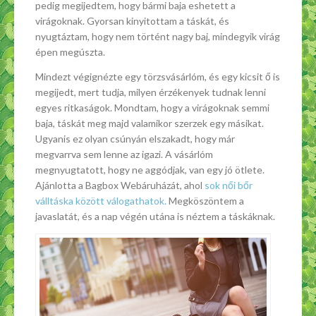
pedig megijedtem, hogy bármi baja eshetett a
virágoknak. Gyorsan kinyitottam a táskát, és
nyugtáztam, hogy nem történt nagy baj, mindegyik virág
épen megúszta.
Mindezt végignézte egy törzsvásárlóm, és egy kicsit ő is
megijedt, mert tudja, milyen érzékenyek tudnak lenni
egyes ritkaságok. Mondtam, hogy a virágoknak semmi
baja, táskát meg majd valamikor szerzek egy másikat.
Ugyanis ez olyan csúnyán elszakadt, hogy már
megvarrva sem lenne az igazi. A vásárlóm
megnyugtatott, hogy ne aggódjak, van egy jó ötlete.
Ajánlotta a Bagbox Webáruházát, ahol
sok női bőr
válltáska között válogathatok.
Megköszöntem a
javaslatát, és a nap végén utána is néztem a táskáknak.