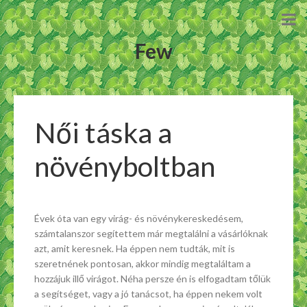
Few
Női táska a
növényboltban
Évek óta van egy virág- és növénykereskedésem,
számtalanszor segítettem már megtalálni a vásárlóknak
azt, amit keresnek. Ha éppen nem tudták, mit is
szeretnének pontosan, akkor mindig megtaláltam a
hozzájuk illő virágot. Néha persze én is elfogadtam tőlük
a segítséget, vagy a jó tanácsot, ha éppen nekem volt