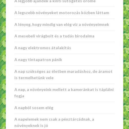
A legjobb ajándék a kinti sütögetés öröme
A legszebb növényeket motorozás közben láttam
A lényeg, hogy mindig van elég víz a növényeimnek
A mesebeli virágbolt és a tudás birodalma
A nagy elektromos átalakítás
A nagy tintapatron pánik
A nap szükséges az életben maradáshoz, de áramot
is termelhetünk vele
A nap, a növényeink mellett a kameránkat is táplálni
fogja
A napból sosem elég
A napelemek nem csak a pénztárcádnak, a
növényeknek is jó