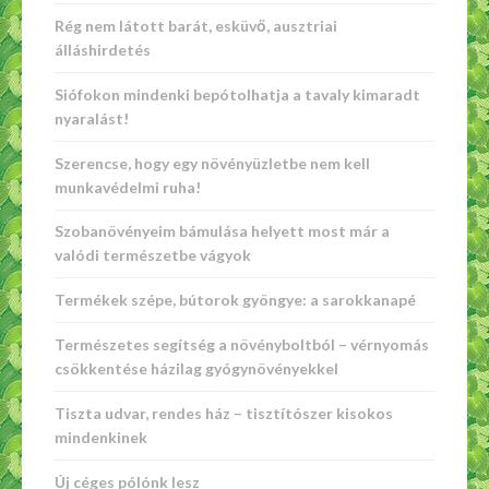
Rég nem látott barát, esküvő, ausztriai
álláshirdetés
Siófokon mindenki bepótolhatja a tavaly kimaradt
nyaralást!
Szerencse, hogy egy növényüzletbe nem kell
munkavédelmi ruha!
Szobanövényeim bámulása helyett most már a
valódi természetbe vágyok
Termékek szépe, bútorok gyöngye: a sarokkanapé
Természetes segítség a növényboltból – vérnyomás
csökkentése házilag gyógynövényekkel
Tiszta udvar, rendes ház – tisztítószer kisokos
mindenkinek
Új céges pólónk lesz