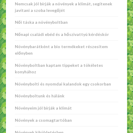
Nemcsak jól bírják a növények a klímát, segítenek
javítani a szoba levegőjét
Női táska a növényboltban
Nőnapi családi ebéd és a hőszivattyú kérdéskör
Növénybarátként a bio termékeket részesítem
előnyben
Növényboltban kaptam tippeket a tökéletes
konyhához
Növénybolti és nyomdai kalandok egy csokorban
Növényboltunk és hálánk
Növényeim jól bírják a klímát
Növények a csomagtartóban
Növények kiküldetésben