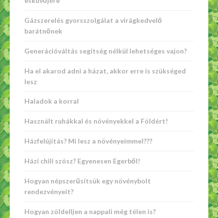
esküvőjére
Gázszerelés gyorsszolgálat a virágkedvelő
barátnőnek
Generációváltás segítség nélkül lehetséges vajon?
Ha el akarod adni a házat, akkor erre is szükséged
lesz
Haladok a korral
Használt ruhákkal és növényekkel a Földért!
Házfelújítás? Mi lesz a növényeimmel???
Házi chili szósz? Egyenesen Egerből!
Hogyan népszerűsítsük egy növénybolt
rendezvényeit?
Hogyan zöldelljen a nappali még télen is?