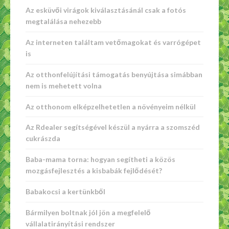
Az esküvői virágok kiválasztásánál csak a fotós
megtalálása nehezebb
Az interneten találtam vetőmagokat és varrógépet
is
Az otthonfelújítási támogatás benyújtása simábban
nem is mehetett volna
Az otthonom elképzelhetetlen a növényeim nélkül
Az Rdealer segítségével készül a nyárra a szomszéd
cukrászda
Baba-mama torna: hogyan segítheti a közös
mozgásfejlesztés a kisbabák fejlődését?
Babakocsi a kertünkből
Bármilyen boltnak jól jön a megfelelő
vállalatirányítási rendszer