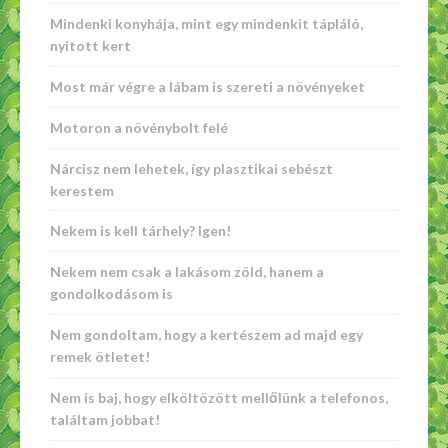
Mindenki konyhája, mint egy mindenkit tápláló,
nyitott kert
Most már végre a lábam is szereti a növényeket
Motoron a növénybolt felé
Nárcisz nem lehetek, így plasztikai sebészt
kerestem
Nekem is kell tárhely? Igen!
Nekem nem csak a lakásom zöld, hanem a
gondolkodásom is
Nem gondoltam, hogy a kertészem ad majd egy
remek ötletet!
Nem is baj, hogy elköltözött mellőlünk a telefonos,
találtam jobbat!