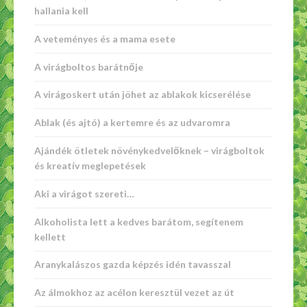
hallania kell
A veteményes és a mama esete
A virágboltos barátnője
A virágoskert után jöhet az ablakok kicserélése
Ablak (és ajtó) a kertemre és az udvaromra
Ajándék ötletek növénykedvelőknek – virágboltok
és kreatív meglepetések
Aki a virágot szereti…
Alkoholista lett a kedves barátom, segítenem
kellett
Aranykalászos gazda képzés idén tavasszal
Az álmokhoz az acélon keresztül vezet az út