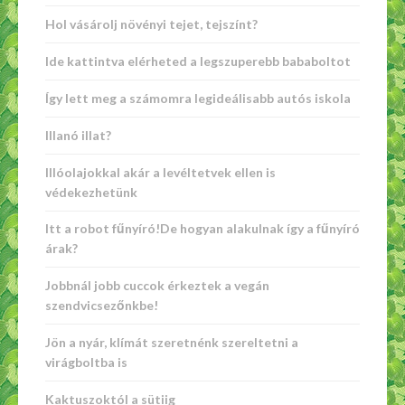
Hol vásárolj növényi tejet, tejszínt?
Ide kattintva elérheted a legszuperebb bababoltot
Így lett meg a számomra legideálisabb autós iskola
Illanó illat?
Illóolajokkal akár a levéltetvek ellen is
védekezhetünk
Itt a robot fűnyíró!De hogyan alakulnak így a fűnyíró
árak?
Jobbnál jobb cuccok érkeztek a vegán
szendvicsezőnkbe!
Jön a nyár, klímát szeretnénk szereltetni a
virágboltba is
Kaktuszoktól a sütiig