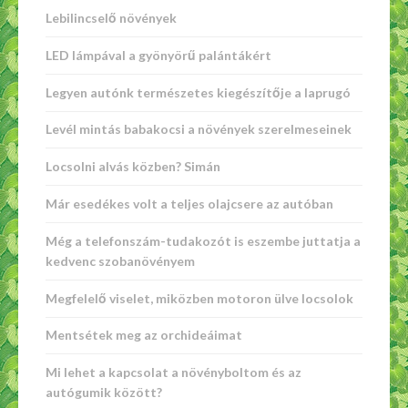
Lebilincselő növények
LED lámpával a gyönyörű palántákért
Legyen autónk természetes kiegészítője a laprugó
Levél mintás babakocsi a növények szerelmeseinek
Locsolni alvás közben? Simán
Már esedékes volt a teljes olajcsere az autóban
Még a telefonszám-tudakozót is eszembe juttatja a
kedvenc szobanövényem
Megfelelő viselet, miközben motoron ülve locsolok
Mentsétek meg az orchideáimat
Mi lehet a kapcsolat a növényboltom és az
autógumik között?