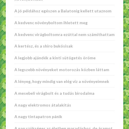
A jó példához egészen a Balatonig kellett utaznom
A kedvenc növényboltom ihletett meg
A kedvenc virágboltomra ezúttal nem számíthattam
A kertész, és a shiro bukósisak
A legjobb ajándék a kinti sütögetés öröme
A legszebb növényeket motorozás közben láttam
A lényeg, hogy mindig van elég víz a növényeimnek
A mesebeli virágbolt és a tudás birodalma
A nagy elektromos átalakítás
A nagy tintapatron pánik
A nap szükséges az életben maradáshoz, de áramot