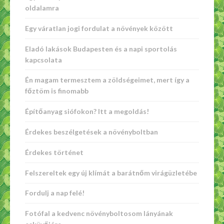
oldalamra
Egy váratlan jogi fordulat a növények között
Eladó lakások Budapesten és a napi sportolás
kapcsolata
Én magam termesztem a zöldségeimet, mert így a
főztöm is finomabb
Építőanyag siófokon? Itt a megoldás!
Érdekes beszélgetések a növényboltban
Érdekes történet
Felszereltek egy új klímát a barátnőm virágüzletébe
Fordulj a nap felé!
Fotófal a kedvenc növényboltosom lányának