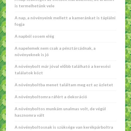
is termelhetünk vele
A nap, a növényeink mellett a kameránkat is táplálni
fogja
A napból sosem elég
A napelemek nem csak a pénztárcádnak, a
növényeknek is jó
A növénybolt már jóval előbb található a keresési
találatok közt
A növényboltba menet találtam meg ezt az üzletet
A növényboltomra ráfért a dekoráció
A növényboltos munkám unalmas volt, de végül
hasznomra vált
A növényboltosnak is szüksége van kerékpárboltra