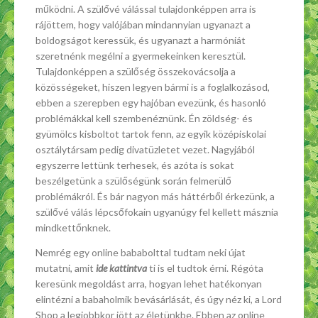
működni. A szülővé válással tulajdonképpen arra is
rájöttem, hogy valójában mindannyian ugyanazt a
boldogságot keressük, és ugyanazt a harmóniát
szeretnénk megélni a gyermekeinken keresztül.
Tulajdonképpen a szülőség összekovácsolja a
közösségeket, hiszen legyen bármi is a foglalkozásod,
ebben a szerepben egy hajóban evezünk, és hasonló
problémákkal kell szembenéznünk. Én zöldség- és
gyümölcs kisboltot tartok fenn, az egyik középiskolai
osztálytársam pedig divatüzletet vezet. Nagyjából
egyszerre lettünk terhesek, és azóta is sokat
beszélgetünk a szülőségünk során felmerülő
problémákról. És bár nagyon más háttérből érkezünk, a
szülővé válás lépcsőfokain ugyanúgy fel kellett másznia
mindkettőnknek.
Nemrég egy online bababolttal tudtam neki újat
mutatni, amit
ide kattintva
ti is el tudtok érni. Régóta
keresünk megoldást arra, hogyan lehet hatékonyan
elintézni a babaholmik bevásárlását, és úgy néz ki, a Lord
Shop a legjobbkor jött az életünkbe. Ebben az online