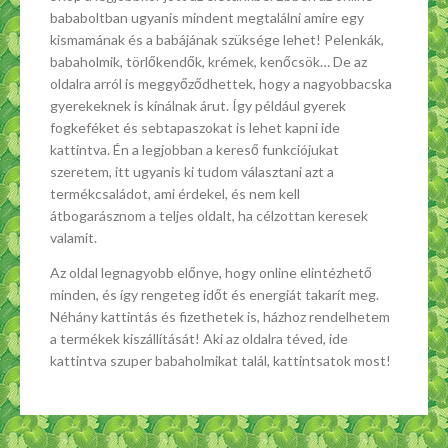
bababoltban ugyanis mindent megtalálni amire egy
kismamának és a babájának szüksége lehet! Pelenkák,
babaholmik, törlőkendők, krémek, kenőcsök… De az
oldalra arról is meggyőződhettek, hogy a nagyobbacska
gyerekeknek is kínálnak árut. Így például gyerek
fogkeféket és sebtapaszokat is lehet kapni ide
kattintva. Én a legjobban a kereső funkciójukat
szeretem, itt ugyanis ki tudom választani azt a
termékcsaládot, ami érdekel, és nem kell
átbogarásznom a teljes oldalt, ha célzottan keresek
valamit.
Az oldal legnagyobb előnye, hogy online elintézhető
minden, és így rengeteg időt és energiát takarít meg.
Néhány kattintás és fizethetek is, házhoz rendelhetem
a termékek kiszállítását! Aki az oldalra téved, ide
kattintva szuper babaholmikat talál, kattintsatok most!