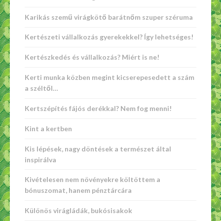
Karikás szemű virágkötő barátnőm szuper széruma
Kertészeti vállalkozás gyerekekkel? Így lehetséges!
Kertészkedés és vállalkozás? Miért is ne!
Kerti munka közben megint kicserepesedett a szám
a széltől…
Kertszépítés fájós derékkal? Nem fog menni!
Kint a kertben
Kis lépések, nagy döntések a természet által
inspirálva
Kivételesen nem növényekre költöttem a
bónuszomat, hanem pénztárcára
Különös virágládák, bukósisakok