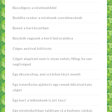
Beszélgess a növényeiddel
Buddha szobor a növények szerelmesének
Bunyó a kertészetben
Büszkék vagyunk a kerti bútorainkra
Céges autóval költözés
Céget alapítani nem is olyan nehéz, főleg, ha van
segítséged
Egy ékszershop, ami sztárkertészt nevelt
Egy ismerősöm ajánlott egy remek hőszivattyús
céget
Egy kert a lelkünknek is jót tesz!
Egy növényboltban találtam rá a kedvenc táskás