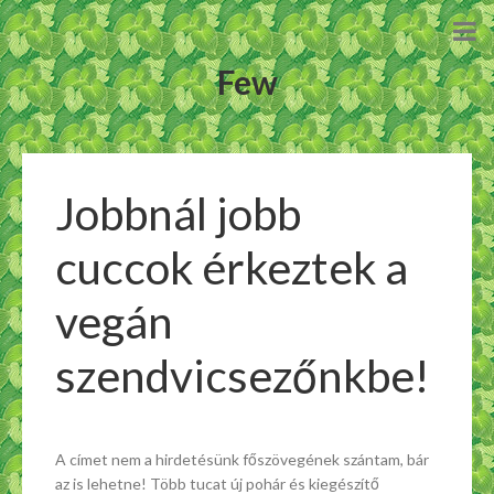
Few
Jobbnál jobb
cuccok érkeztek a
vegán
szendvicsezőnkbe!
A címet nem a hirdetésünk főszövegének szántam, bár
az is lehetne! Több tucat új pohár és kiegészítő