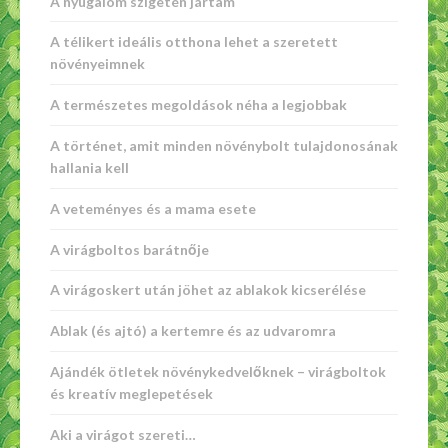
A nyugalom szigetén jártam
A télikert ideális otthona lehet a szeretett
növényeimnek
A természetes megoldások néha a legjobbak
A történet, amit minden növénybolt tulajdonosának
hallania kell
A veteményes és a mama esete
A virágboltos barátnője
A virágoskert után jöhet az ablakok kicserélése
Ablak (és ajtó) a kertemre és az udvaromra
Ajándék ötletek növénykedvelőknek – virágboltok
és kreatív meglepetések
Aki a virágot szereti…