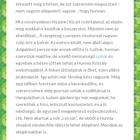
érkezett még a héten, de azt szeretném megosztani –
mert nagyon elégedett vagyok -, hogy honnan.
Mi a növényekben hiszünk! Kicsit rutintalanul, az elején
még ezekkel is kezdtük a beszerzést. Mármint nem az
ehetőkkel… A rengeteg cserepes növénnyel nagyon
szép lett a beltér. Az evésre kínált, nem állati alapú
dolgainkat persze már ennek előtte is tudtuk, honnan
szerezzük majd be, de a kellő mennyiségű
pohár
és
egyebek a héten jöttek tehát a Hunnia Kristály
webshopjából. A linken láthatjátok is őket, ezen ellátó
árukínálatát. Így aztán már tényleg kész vagyunk. Még
épp időben futottam ebbe a kereskedőbe, és
szerencsémre elég gyorsak voltak a szállítással is.
Hangulatban is tudom ajánlani így már magunkat, ha
szeretitek a friss, letisztult környezetet, és a jó
minőségű, de egyszerű megjelenésű evőeszközöket,
stb. Nem akartuk a sok „csicsát”, de ebből a Hunnia
shopból mindenféle ízlést ki lehet elégíteni. Mondjuk az
elegánsabbat is.