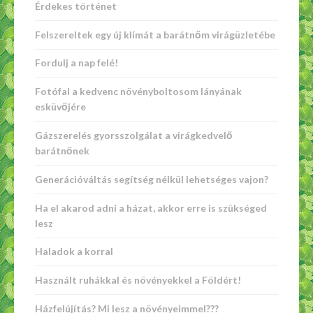
Érdekes történet
Felszereltek egy új klímát a barátnőm virágüzletébe
Fordulj a nap felé!
Fotófal a kedvenc növényboltosom lányának
esküvőjére
Gázszerelés gyorsszolgálat a virágkedvelő
barátnőnek
Generációváltás segítség nélkül lehetséges vajon?
Ha el akarod adni a házat, akkor erre is szükséged
lesz
Haladok a korral
Használt ruhákkal és növényekkel a Földért!
Házfelújítás? Mi lesz a növényeimmel???