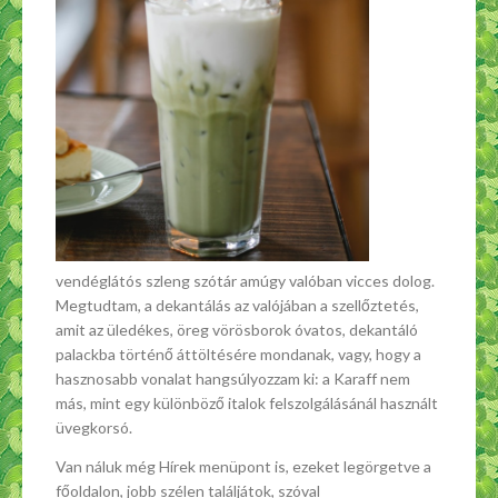
vendéglátós szleng szótár amúgy valóban vicces dolog.
Megtudtam, a dekantálás az valójában a szellőztetés,
amit az üledékes, öreg vörösborok óvatos, dekantáló
palackba történő áttöltésére mondanak, vagy, hogy a
hasznosabb vonalat hangsúlyozzam ki: a Karaff nem
más, mint egy különböző italok felszolgálásánál használt
üvegkorsó.
Van náluk még Hírek menüpont is, ezeket legörgetve a
főoldalon, jobb szélen találjátok, szóval