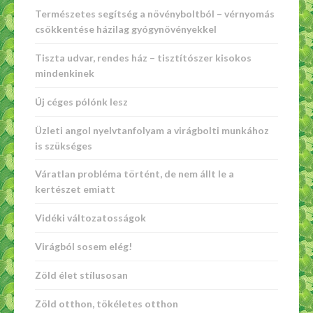
Természetes segítség a növényboltból – vérnyomás
csökkentése házilag gyógynövényekkel
Tiszta udvar, rendes ház – tisztítószer kisokos
mindenkinek
Új céges pólónk lesz
Üzleti angol nyelvtanfolyam a virágbolti munkához
is szükséges
Váratlan probléma történt, de nem állt le a
kertészet emiatt
Vidéki változatosságok
Virágból sosem elég!
Zöld élet stílusosan
Zöld otthon, tökéletes otthon