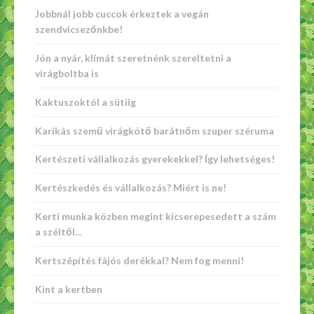
Jobbnál jobb cuccok érkeztek a vegán
szendvicsezőnkbe!
Jön a nyár, klímát szeretnénk szereltetni a
virágboltba is
Kaktuszoktól a sütiig
Karikás szemű virágkötő barátnőm szuper széruma
Kertészeti vállalkozás gyerekekkel? Így lehetséges!
Kertészkedés és vállalkozás? Miért is ne!
Kerti munka közben megint kicserepesedett a szám
a széltől…
Kertszépítés fájós derékkal? Nem fog menni!
Kint a kertben