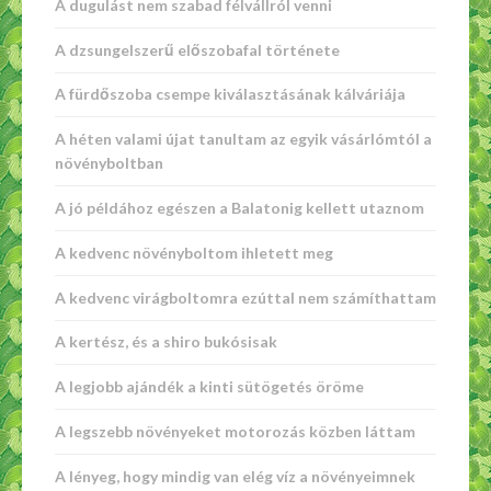
A dugulást nem szabad félvállról venni
A dzsungelszerű előszobafal története
A fürdőszoba csempe kiválasztásának kálváriája
A héten valami újat tanultam az egyik vásárlómtól a
növényboltban
A jó példához egészen a Balatonig kellett utaznom
A kedvenc növényboltom ihletett meg
A kedvenc virágboltomra ezúttal nem számíthattam
A kertész, és a shiro bukósisak
A legjobb ajándék a kinti sütögetés öröme
A legszebb növényeket motorozás közben láttam
A lényeg, hogy mindig van elég víz a növényeimnek