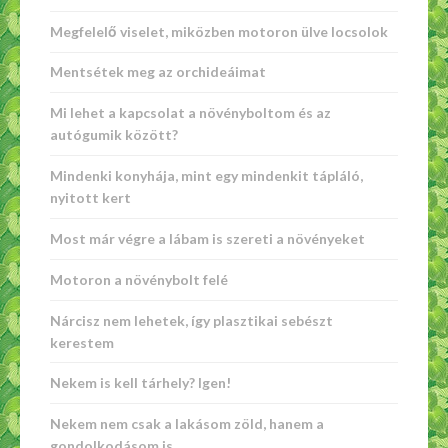
Megfelelő viselet, miközben motoron ülve locsolok
Mentsétek meg az orchideáimat
Mi lehet a kapcsolat a növényboltom és az
autógumik között?
Mindenki konyhája, mint egy mindenkit tápláló,
nyitott kert
Most már végre a lábam is szereti a növényeket
Motoron a növénybolt felé
Nárcisz nem lehetek, így plasztikai sebészt
kerestem
Nekem is kell tárhely? Igen!
Nekem nem csak a lakásom zöld, hanem a
gondolkodásom is