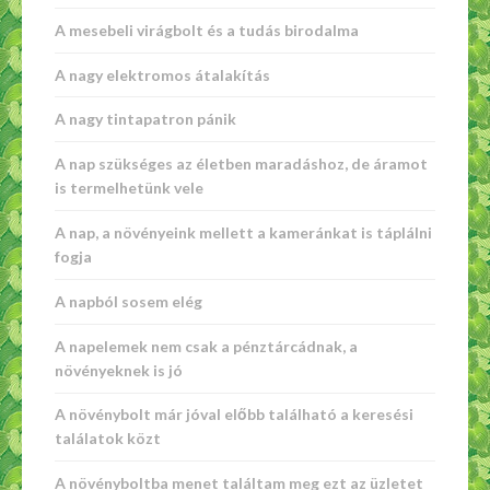
A mesebeli virágbolt és a tudás birodalma
A nagy elektromos átalakítás
A nagy tintapatron pánik
A nap szükséges az életben maradáshoz, de áramot
is termelhetünk vele
A nap, a növényeink mellett a kameránkat is táplálni
fogja
A napból sosem elég
A napelemek nem csak a pénztárcádnak, a
növényeknek is jó
A növénybolt már jóval előbb található a keresési
találatok közt
A növényboltba menet találtam meg ezt az üzletet