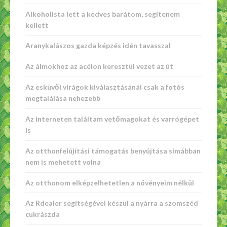
Alkoholista lett a kedves barátom, segítenem
kellett
Aranykalászos gazda képzés idén tavasszal
Az álmokhoz az acélon keresztül vezet az út
Az esküvői virágok kiválasztásánál csak a fotós
megtalálása nehezebb
Az interneten találtam vetőmagokat és varrógépet
is
Az otthonfelújítási támogatás benyújtása simábban
nem is mehetett volna
Az otthonom elképzelhetetlen a növényeim nélkül
Az Rdealer segítségével készül a nyárra a szomszéd
cukrászda