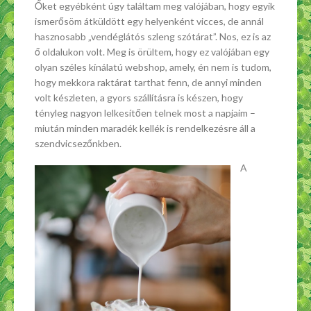
Őket egyébként úgy találtam meg valójában, hogy egyik
ismerősöm átküldött egy helyenként vicces, de annál
hasznosabb „vendéglátós szleng szótárat”. Nos, ez is az
ő oldalukon volt. Meg is örültem, hogy ez valójában egy
olyan széles kínálatú webshop, amely, én nem is tudom,
hogy mekkora raktárat tarthat fenn, de annyi minden
volt készleten, a gyors szállításra is készen, hogy
tényleg nagyon lelkesítően telnek most a napjaim –
miután minden maradék kellék is rendelkezésre áll a
szendvicsezőnkben.
A