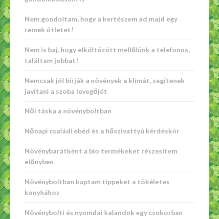
Nem gondoltam, hogy a kertészem ad majd egy
remek ötletet!
Nem is baj, hogy elköltözött mellőlünk a telefonos,
találtam jobbat!
Nemcsak jól bírják a növények a klímát, segítenek
javítani a szoba levegőjét
Női táska a növényboltban
Nőnapi családi ebéd és a hőszivattyú kérdéskör
Növénybarátként a bio termékeket részesítem
előnyben
Növényboltban kaptam tippeket a tökéletes
konyhához
Növénybolti és nyomdai kalandok egy csokorban