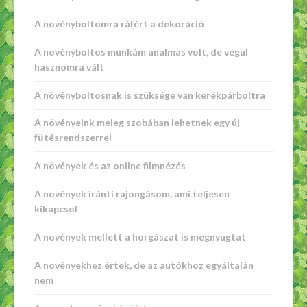
A növényboltomra ráfért a dekoráció
A növényboltos munkám unalmas volt, de végül
hasznomra vált
A növényboltosnak is szüksége van kerékpárboltra
A növényeink meleg szobában lehetnek egy új
fűtésrendszerrel
A növények és az online filmnézés
A növények iránti rajongásom, ami teljesen
kikapcsol
A növények mellett a horgászat is megnyugtat
A növényekhez értek, de az autókhoz egyáltalán
nem