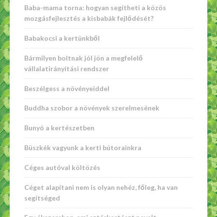
Baba-mama torna: hogyan segítheti a közös
mozgásfejlesztés a kisbabák fejlődését?
Babakocsi a kertünkből
Bármilyen boltnak jól jön a megfelelő
vállalatirányítási rendszer
Beszélgess a növényeiddel
Buddha szobor a növények szerelmesének
Bunyó a kertészetben
Büszkék vagyunk a kerti bútorainkra
Céges autóval költözés
Céget alapítani nem is olyan nehéz, főleg, ha van
segítséged