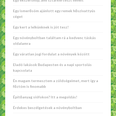
Egy ékszershop, ami sztárkertészt nevelt
Egy ismerősöm ajánlott egy remek hőszivattyús
céget
Egy kert a lelkünknek is jót tesz!
Egy növényboltban találtam rá a kedvenc táskás
oldalamra
Egy váratlan jogi fordulat a növények között
Eladó lakások Budapesten és a napi sportolás
kapcsolata
Én magam termesztem a zöldségeimet, mert így a
főztöm is finomabb
Építőanyag siófokon? Itt a megoldás!
Érdekes beszélgetések a növényboltban