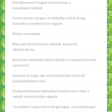
Paradicsomot fogok termeszteni a
konyhakertemben
Penny akciós újság is érdekelhet attól, hogy
fanatikus növénytartó vagyok
Pikáns növények
Rég nem látott barát, esküvő, ausztriai
álláshirdetés
Siófokon mindenki bepótolhatja a tavaly kimaradt
nyaralást!
Szerencse, hogy egy növényüzletbe nem kell
munkavédelmi ruha!
Szobanövényeim bámulása helyett most már a
valódi természetbe vágyok
Termékek szépe, bútorok gyöngye: a sarokkanapé