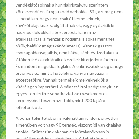
vendéglátósoknak a hunniakristaly.hu szerintem
kötelezendően látogatandó weboldal. Sőt, azt még nem
is mondtam, hogy nem csak éttermeseknek,
kávézótulajoknak szolgáltatnak ők, vagy egészítik ki
hasznos dolgokkal a beszerzést, hanem az
ételkiszállítás, a menzák birodalma is sokat meríthet
tőlük/belőlük (még akár ötletet is). Vannak gasztro
csomagolóanyagaik is, nem hiába, több évtized alatt a
látókörük és a raktáraik elkezdtek kiterjedni mindenre.
És mindent magukba foglalni. A cukrászatokra ugyanúgy
érvényes ez, mint a hotelekre, vagy a nagyüzemi
étkeztetőkre. Vannak termékeik melyeknek ők a
kizárólagos importőrei. A választékról pedig annyit, az
egyes területikre vonatkoztatva: rozsdamentes
serpenyőből teszem azt, több, mint 200 fajtára
lelhetünk ott.
A pohár tekintetében is válogattam jó ideig, egyetlen
almenüben volt vagy 90 termék, viszont jól van kitalálva
az oldal. Szűrhetünk okosan és időtakarékosan is
hozzáállhatunk így a vásárlásnak. A többi része, a