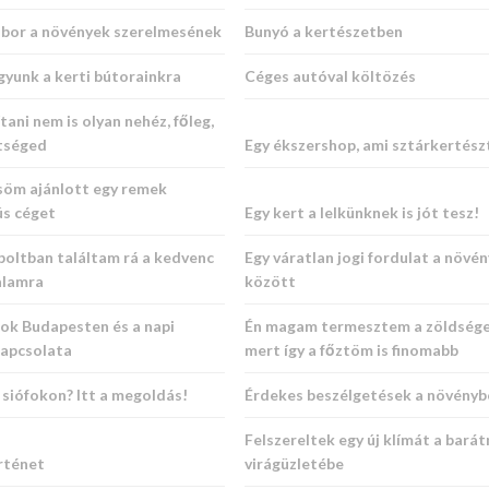
bor a növények szerelmesének
Bunyó a kertészetben
gyunk a kerti bútorainkra
Céges autóval költözés
tani nem is olyan nehéz, főleg,
ítséged
Egy ékszershop, ami sztárkertész
söm ajánlott egy remek
ús céget
Egy kert a lelkünknek is jót tesz!
boltban találtam rá a kedvenc
Egy váratlan jogi fordulat a növé
alamra
között
sok Budapesten és a napi
Én magam termesztem a zöldsége
kapcsolata
mert így a főztöm is finomabb
siófokon? Itt a megoldás!
Érdekes beszélgetések a növényb
Felszereltek egy új klímát a bará
rténet
virágüzletébe