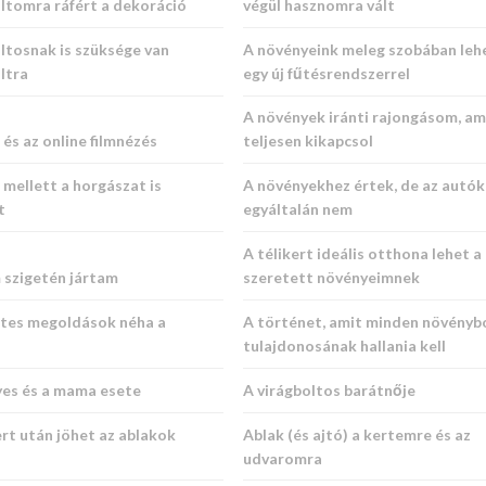
ltomra ráfért a dekoráció
végül hasznomra vált
ltosnak is szüksége van
A növényeink meleg szobában leh
ltra
egy új fűtésrendszerrel
A növények iránti rajongásom, am
és az online filmnézés
teljesen kikapcsol
mellett a horgászat is
A növényekhez értek, de az autó
t
egyáltalán nem
A télikert ideális otthona lehet a
 szigetén jártam
szeretett növényeimnek
tes megoldások néha a
A történet, amit minden növényb
tulajdonosának hallania kell
es és a mama esete
A virágboltos barátnője
rt után jöhet az ablakok
Ablak (és ajtó) a kertemre és az
udvaromra