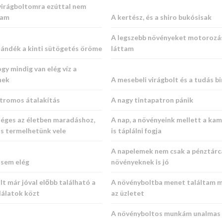
virágboltomra ezúttal nem
tam
A kertész, és a shiro bukósisak
A legszebb növényeket motorozá
jándék a kinti sütögetés öröme
láttam
ogy mindig van elég víz a
nek
A mesebeli virágbolt és a tudás b
ktromos átalakítás
A nagy tintapatron pánik
séges az életben maradáshoz,
A nap, a növényeink mellett a ka
is termelhetünk vele
is táplálni fogja
A napelemek nem csak a pénztárc
osem elég
növényeknek is jó
t már jóval előbb található a
A növényboltba menet találtam m
lálatok közt
az üzletet
A növényboltos munkám unalmas v