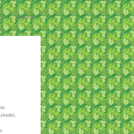
l
Kapcsolat
mas
szkedni,
n