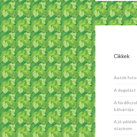
Cikkek
Autók foto
A dugulást 
A fürdőszo
kálváriája
A jó példáh
utaznom