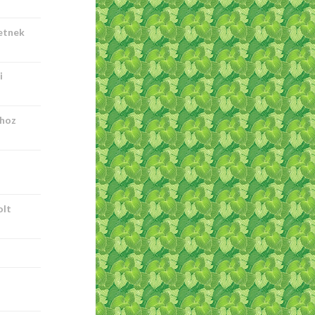
etnek
i
khoz
olt