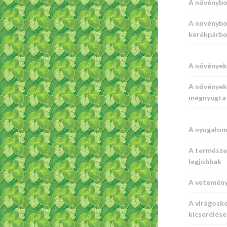
A növénybo
A növénybo
kerékpárbo
A növények 
A növények 
megnyugta
A nyugalom
A természe
legjobbak
A vetemény
A virágoske
kicserélése