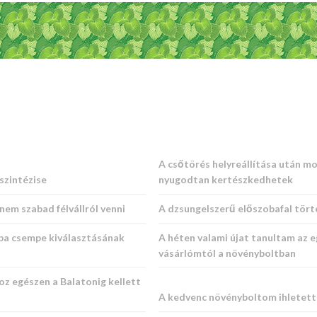
A csőtörés helyreállítása után m
szintézise
nyugodtan kertészkedhetek
nem szabad félvállról venni
A dzsungelszerű előszobafal tör
ba csempe kiválasztásának
A héten valami újat tanultam az e
vásárlómtól a növényboltban
oz egészen a Balatonig kellett
A kedvenc növényboltom ihletet