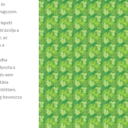
 és
nyugszom.
 lepett
brázolja a
, az
s a
ddha
lyozta a
 és nem
Utána
öntöttem,
lag bevonzza