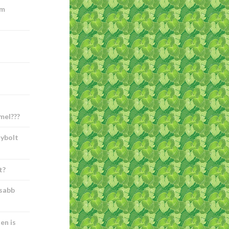
om
mel???
ybolt
t?
isabb
en is