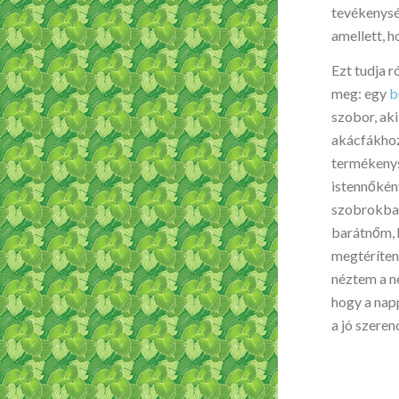
tevékenység
amellett, 
Ezt tudja 
meg: egy
b
szobor, aki
akácfákhoz,
termékenys
istennőkén
szobrokban
barátnőm, 
megtéríten
néztem a ne
hogy a napp
a jó szeren