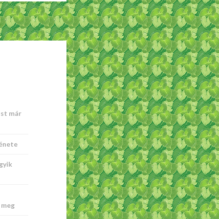
ost már
ténete
gyik
t meg