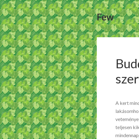
Few
Bud
sze
A kert min
lakásomhoz
veteményes
teljesen k
mindennapj