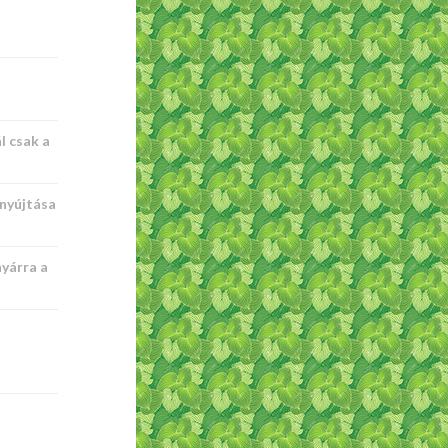
l csak a
nyújtása
nyárra a