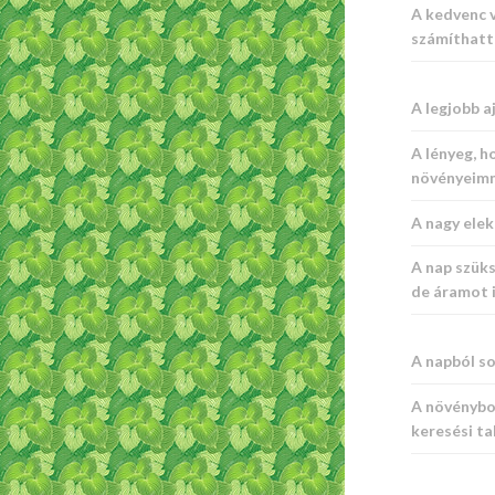
A kedvenc 
számíthat
A legjobb a
A lényeg, h
növényeim
A nagy ele
A nap szük
de áramot 
A napból s
A növénybol
keresési ta