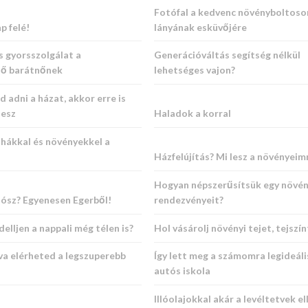
Fotófal a kedvenc növényboltos
p felé!
lányának esküvőjére
s gyorsszolgálat a
Generációváltás segítség nélkül
lő barátnőnek
lehetséges vajon?
d adni a házat, akkor erre is
lesz
Haladok a korral
uhákkal és növényekkel a
Házfelújítás? Mi lesz a növényeim
Hogyan népszerűsítsük egy növén
szósz? Egyenesen Egerből!
rendezvényeit?
elljen a nappali még télen is?
Hol vásárolj növényi tejet, tejszín
va elérheted a legszuperebb
Így lett meg a számomra legideál
autós iskola
Illóolajokkal akár a levéltetvek ell