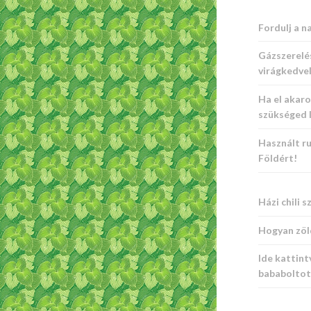
Fordulj a na
Gázszerelé
virágkedve
Ha el akaro
szükséged 
Használt r
Földért!
Házi chili 
Hogyan zöld
Ide kattint
bababoltot