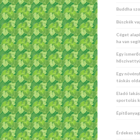
Buddha szo
Büszkék va
Céget alapí
ha van seg
Egy ismerő
hőszivatty
Egy növény
táskás old
Eladó laká
sportolás 
Építőanyag 
Érdekes tö