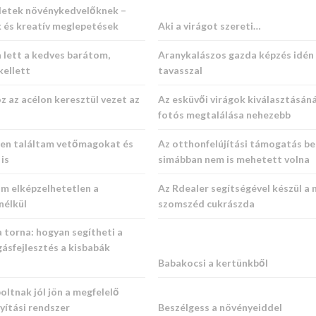
letek növénykedvelőknek –
k és kreatív meglepetések
Aki a virágot szereti…
 lett a kedves barátom,
Aranykalászos gazda képzés idén
kellett
tavasszal
 az acélon keresztül vezet az
Az esküvői virágok kiválasztásáná
fotós megtalálása nehezebb
ten találtam vetőmagokat és
Az otthonfelújítási támogatás be
is
simábban nem is mehetett volna
m elképzelhetetlen a
Az Rdealer segítségével készül a 
nélkül
szomszéd cukrászda
torna: hogyan segítheti a
ásfejlesztés a kisbabák
Babakocsi a kertünkből
oltnak jól jön a megfelelő
nyítási rendszer
Beszélgess a növényeiddel