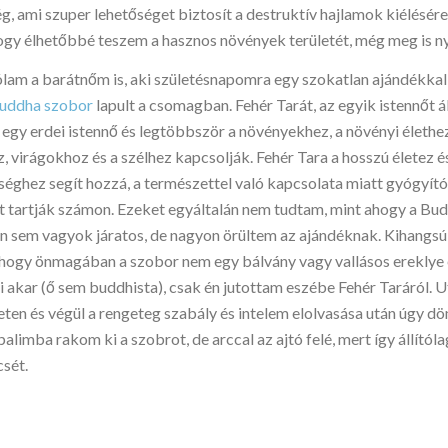
, ami szuper lehetőséget biztosít a destruktív hajlamok kiélésére
hogy élhetőbbé teszem a hasznos növények területét, még meg is 
rólam a barátnőm is, aki születésnapomra egy szokatlan ajándékkal
uddha szobor
lapult a csomagban. Fehér Tarát, az egyik istennőt á
 egy erdei istennő és legtöbbször a növényekhez, a növényi élethez
 virágokhoz és a szélhez kapcsolják. Fehér Tara a hosszú életez é
éghez segít hozzá, a természettel való kapcsolata miatt gyógyító
t tartják számon. Ezeket egyáltalán nem tudtam, mint ahogy a Bu
 sem vagyok járatos, de nagyon örültem az ajándéknak. Kihangsú
hogy önmagában a szobor nem egy bálvány vagy vallásos ereklye
i akar (ő sem buddhista), csak én jutottam eszébe Fehér Taráról. 
ten és végül a rengeteg szabály és intelem elolvasása után úgy d
alimba rakom ki a szobrot, de arccal az ajtó felé, mert így állító
csét.