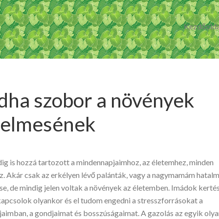
Kezdőolda
dha szobor a növények
relmesének
dig is hozzá tartozott a mindennapjaimhoz, az életemhez, minden
. Akár csak az erkélyen lévő palánták, vagy a nagymamám hatal
e, de mindig jelen voltak a növények az életemben. Imádok kerté
ikapcsolok olyankor és el tudom engedni a stresszforrásokat a
aimban, a gondjaimat és bosszúságaimat. A gazolás az egyik olya