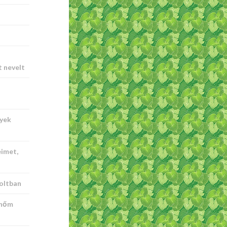
t nevelt
nyek
imet,
oltban
tnőm