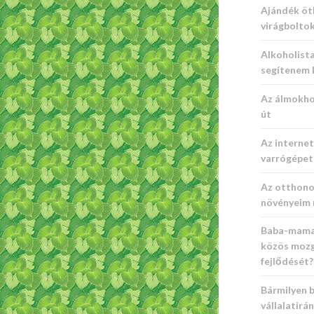
Ajándék öt
virágbolto
Alkoholista
segítenem 
Az álmokhoz
út
Az interne
varrógépet 
Az otthono
növényeim 
Baba-mama 
közös mozg
fejlődését?
Bármilyen b
vállalatirá