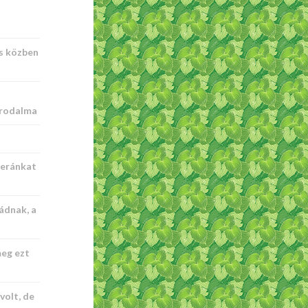
s közben
irodalma
meránkat
ádnak, a
eg ezt
olt, de