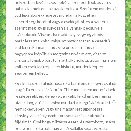
helyzetben lévő ország ebből a szempontból, ugyanis
nálunk kiemelten sok az alkoholista. Szerintem mindenki
tud legalább egy esetet mondani a közvetlen
ismeretségi köréből vagy a családjából, és a szakértők
szerint még így is súlyosan alá vannak becsülve a
számadatok. Viszont ha családtag, vagy egy kedves
barát lesz az alkohol rabja, az határozottan elkeserítő
tud lenni. Én már sajnos végignéztem, ahogy a
nagyapám leépült és meghalt az ivás miatt, viszont
amikor a legjobb barátom lett alkoholista, akkor már nem
voltam cselekvőképtelen kiskorú, mindenképpen
segítenem kellett.
Egy kertészet tulajdonosa ez a barátom, és egyik családi
tragédia érte a másik után. Ebbe most nem mennék bele
részletesebben, de egy gyengébb lelkű ember nem is
biztos, hogy túlélte volna mindazt a megrázkódtatást. Ő
nem jókedvében vagy unalmában lett alkoholista,
tényleg valami olyasmit keresett, ami tompíthatja a
fájdalmát. Csakhogy túlzásba esett, és rászokott, utána
pedig nem bírta abbahagyni. A vállalkozását vezette