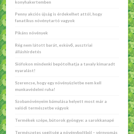
konyhakertemben
Penny akciós újság is érdekelhet attól, hogy
fanatikus növénytartó vagyok
Pikáns növények
Rég nem látott barát, esküvő, ausztriai
álláshirdetés
Siófokon mindenki bepótolhatja a tavaly kimaradt
nyaralást!
Szerencse, hogy egy növényüzletbe nem kell
munkavédelmi ruha!
Szobanövényeim bámulása helyett most már a
valódi természetbe vágyok
Termékek szépe, bútorok gyöngye: a sarokkanapé
Természetes segítség a növényboltból – vérnyomás