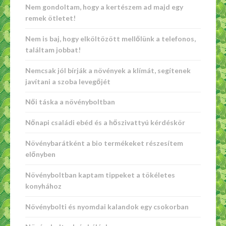
Nem gondoltam, hogy a kertészem ad majd egy
remek ötletet!
Nem is baj, hogy elköltözött mellőlünk a telefonos,
találtam jobbat!
Nemcsak jól bírják a növények a klímát, segítenek
javítani a szoba levegőjét
Női táska a növényboltban
Nőnapi családi ebéd és a hőszivattyú kérdéskör
Növénybarátként a bio termékeket részesítem
előnyben
Növényboltban kaptam tippeket a tökéletes
konyhához
Növénybolti és nyomdai kalandok egy csokorban