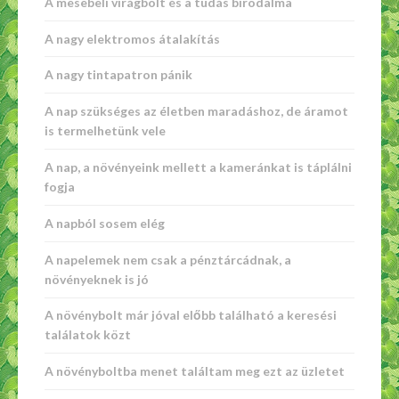
A mesebeli virágbolt és a tudás birodalma
A nagy elektromos átalakítás
A nagy tintapatron pánik
A nap szükséges az életben maradáshoz, de áramot
is termelhetünk vele
A nap, a növényeink mellett a kameránkat is táplálni
fogja
A napból sosem elég
A napelemek nem csak a pénztárcádnak, a
növényeknek is jó
A növénybolt már jóval előbb található a keresési
találatok közt
A növényboltba menet találtam meg ezt az üzletet