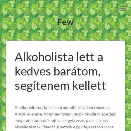
Few
Alkoholista lett a
kedves barátom,
segítenem kellett
Az alkoholizmus közel sem mondható vidám témának.
Annak ellenére, hogy mennyien veszik félvállról, esetleg
még poénkodnak is rajta, az egyik vezető oka a korai
elhalálozásnak. Ráadásul hazánk egy kifejezetten rossz