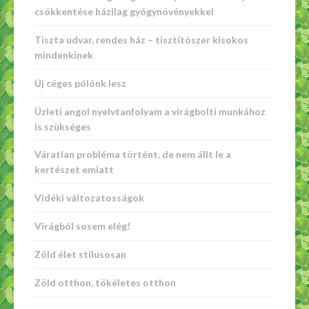
csökkentése házilag gyógynövényekkel
Tiszta udvar, rendes ház – tisztítószer kisokos
mindenkinek
Új céges pólónk lesz
Üzleti angol nyelvtanfolyam a virágbolti munkához
is szükséges
Váratlan probléma történt, de nem állt le a
kertészet emiatt
Vidéki változatosságok
Virágból sosem elég!
Zöld élet stílusosan
Zöld otthon, tökéletes otthon