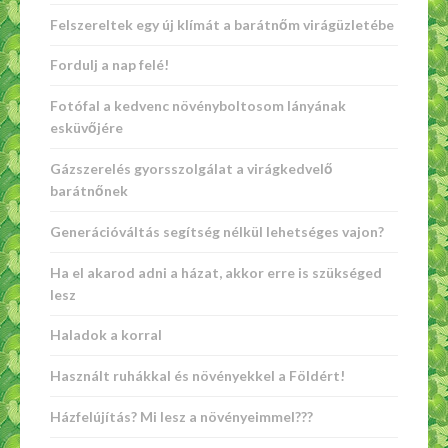
Felszereltek egy új klímát a barátnőm virágüzletébe
Fordulj a nap felé!
Fotófal a kedvenc növényboltosom lányának
esküvőjére
Gázszerelés gyorsszolgálat a virágkedvelő
barátnőnek
Generációváltás segítség nélkül lehetséges vajon?
Ha el akarod adni a házat, akkor erre is szükséged
lesz
Haladok a korral
Használt ruhákkal és növényekkel a Földért!
Házfelújítás? Mi lesz a növényeimmel???