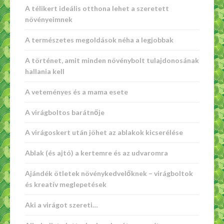
A télikert ideális otthona lehet a szeretett
növényeimnek
A természetes megoldások néha a legjobbak
A történet, amit minden növénybolt tulajdonosának
hallania kell
A veteményes és a mama esete
A virágboltos barátnője
A virágoskert után jöhet az ablakok kicserélése
Ablak (és ajtó) a kertemre és az udvaromra
Ajándék ötletek növénykedvelőknek – virágboltok
és kreatív meglepetések
Aki a virágot szereti…