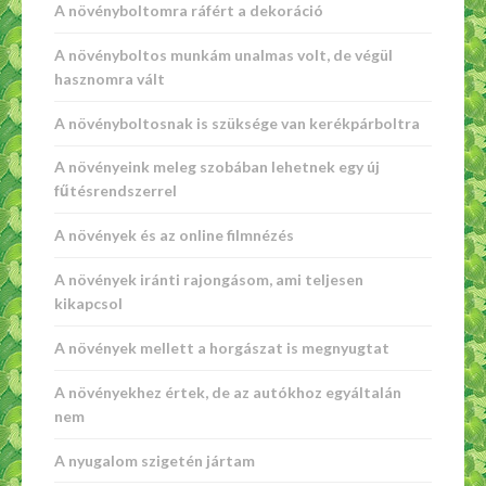
A növényboltomra ráfért a dekoráció
A növényboltos munkám unalmas volt, de végül
hasznomra vált
A növényboltosnak is szüksége van kerékpárboltra
A növényeink meleg szobában lehetnek egy új
fűtésrendszerrel
A növények és az online filmnézés
A növények iránti rajongásom, ami teljesen
kikapcsol
A növények mellett a horgászat is megnyugtat
A növényekhez értek, de az autókhoz egyáltalán
nem
A nyugalom szigetén jártam