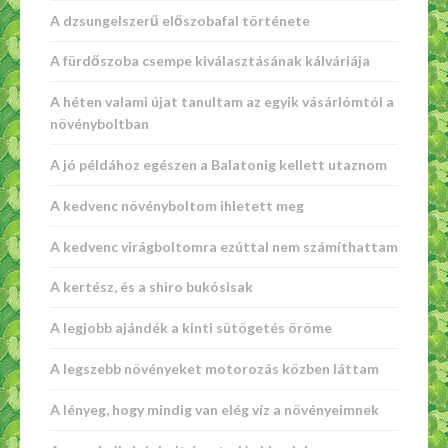
A dzsungelszerű előszobafal története
A fürdőszoba csempe kiválasztásának kálváriája
A héten valami újat tanultam az egyik vásárlómtól a
növényboltban
A jó példához egészen a Balatonig kellett utaznom
A kedvenc növényboltom ihletett meg
A kedvenc virágboltomra ezúttal nem számíthattam
A kertész, és a shiro bukósisak
A legjobb ajándék a kinti sütögetés öröme
A legszebb növényeket motorozás közben láttam
A lényeg, hogy mindig van elég víz a növényeimnek