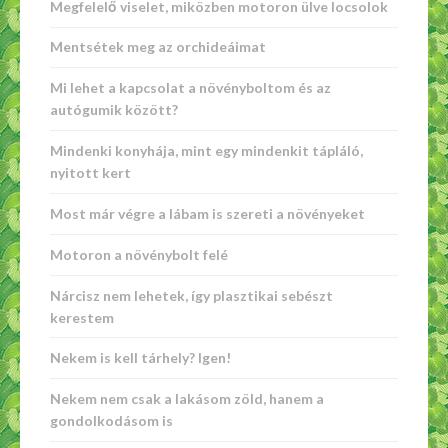
Megfelelő viselet, miközben motoron ülve locsolok
Mentsétek meg az orchideáimat
Mi lehet a kapcsolat a növényboltom és az
autógumik között?
Mindenki konyhája, mint egy mindenkit tápláló,
nyitott kert
Most már végre a lábam is szereti a növényeket
Motoron a növénybolt felé
Nárcisz nem lehetek, így plasztikai sebészt
kerestem
Nekem is kell tárhely? Igen!
Nekem nem csak a lakásom zöld, hanem a
gondolkodásom is