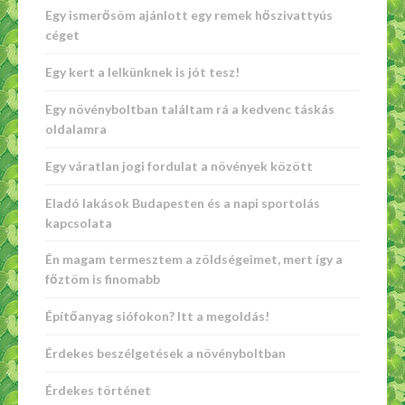
Egy ismerősöm ajánlott egy remek hőszivattyús
céget
Egy kert a lelkünknek is jót tesz!
Egy növényboltban találtam rá a kedvenc táskás
oldalamra
Egy váratlan jogi fordulat a növények között
Eladó lakások Budapesten és a napi sportolás
kapcsolata
Én magam termesztem a zöldségeimet, mert így a
főztöm is finomabb
Építőanyag siófokon? Itt a megoldás!
Érdekes beszélgetések a növényboltban
Érdekes történet