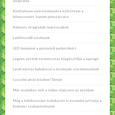
inspirálva
Kivételesen nem növényekre költöttem a
bónuszomat, hanem pénztárcára
Különös virágládák, bukósisakok
Lebilincselő növények
LED lámpával a gyönyörű palántákért
Legyen autónk természetes kiegészítője a laprugó
Levél mintás babakocsi a növények szerelmeseinek
Locsolni alvás közben? Simán
Már esedékes volt a teljes olajcsere az autóban
Még a telefonszám-tudakozót is eszembe juttatja a
kedvenc szobanövényem