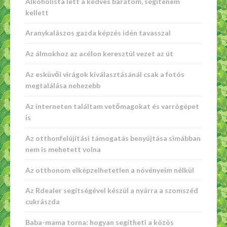
Alkoholista lett a kedves barátom, segítenem
kellett
Aranykalászos gazda képzés idén tavasszal
Az álmokhoz az acélon keresztül vezet az út
Az esküvői virágok kiválasztásánál csak a fotós
megtalálása nehezebb
Az interneten találtam vetőmagokat és varrógépet
is
Az otthonfelújítási támogatás benyújtása simábban
nem is mehetett volna
Az otthonom elképzelhetetlen a növényeim nélkül
Az Rdealer segítségével készül a nyárra a szomszéd
cukrászda
Baba-mama torna: hogyan segítheti a közös