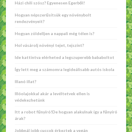
Házi chili szósz? Egyenesen Egerből!
Hogyan népszerűsítsük egy növénybolt
rendezvényeit?
Hogyan zöldelljen a nappali még télen is?
Hol vásárolj növényi tejet, tejszínt?
Ide kattintva elérheted a legszuperebb bababoltot
Így lett meg a számomra legideálisabb autós iskola
Illanó illat?
Illóolajokkal akár a levéltetvek ellen is
védekezhetünk
Itt a robot fűnyíró!De hogyan alakulnak így a fűnyíró
árak?
Jobbnál jobb cuccok érkeztek a vegán