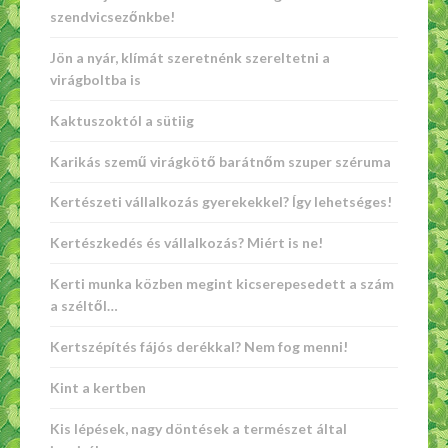
szendvicsezőnkbe!
Jön a nyár, klímát szeretnénk szereltetni a
virágboltba is
Kaktuszoktól a sütiig
Karikás szemű virágkötő barátnőm szuper széruma
Kertészeti vállalkozás gyerekekkel? Így lehetséges!
Kertészkedés és vállalkozás? Miért is ne!
Kerti munka közben megint kicserepesedett a szám
a széltől…
Kertszépítés fájós derékkal? Nem fog menni!
Kint a kertben
Kis lépések, nagy döntések a természet által