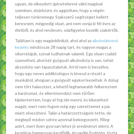
ugyan, de elkezdett igénytelenné válni magával
szemben, elzárkózni, és aggódtam, hogy a végén
teljesen tönkremegy. Szakszerű segítséget kellett
keresnem, mégpedig olyat, ami nem vonja ki fél évre az
életből, és ahol rendesen, odafigyelve kezelik szakértők.
Találtam is egy magánklinikát, ahol ahol az
alkoholelvonó
kezelés
mindössze 28 napig tart, és nagyon magas a
sikerrátájuk, szóval tudhatnak valamit. Egy olyan család
üzemelteti, ahol két gyógyult alkoholista is van, tehát
abszolúte van tapasztalatuk. Arról nem is beszélve,
hogy egy neves addiktológus is kiveszi a részét a
munkából, ahogyan a gyógyult egykori kezeltek. A dolog
nem tűrt halasztást, a lehető leghamarabb felkerestem
a barátomat, és ellentmondást nem tűrően
kijelentettem, hogy el fog ide menni, és kikezelteti
magát, mert nem fogom még egy szerettemet a pia
miatt elveszíteni. Talán a határozottságom tette, de
meglepő módon szinte azonnal beleegyezett, főleg
azért, mert ilyen gyorsan lehet jó eredményt elérni. A
kezelése hamarosan kezdődik, én pedig őszintén, tiszta