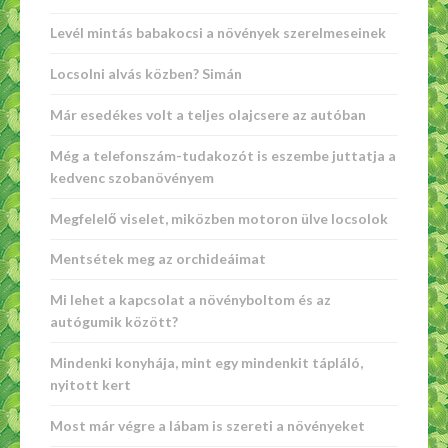
Levél mintás babakocsi a növények szerelmeseinek
Locsolni alvás közben? Simán
Már esedékes volt a teljes olajcsere az autóban
Még a telefonszám-tudakozót is eszembe juttatja a
kedvenc szobanövényem
Megfelelő viselet, miközben motoron ülve locsolok
Mentsétek meg az orchideáimat
Mi lehet a kapcsolat a növényboltom és az
autógumik között?
Mindenki konyhája, mint egy mindenkit tápláló,
nyitott kert
Most már végre a lábam is szereti a növényeket