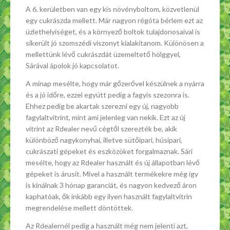
A 6. kerületben van egy kis növényboltom, közvetlenül
egy cukrászda mellett. Már nagyon régóta bérlem ezt az
üzlethelyiséget, és a környező boltok tulajdonosaival is
sikerült jó szomszédi viszonyt kialakítanom. Különösen a
mellettünk lévő cukrászdát üzemeltető hölggyel,
Sárával ápolok jó kapcsolatot.
A minap mesélte, hogy már gőzerővel készülnek a nyárra
és a jó időre, ezzel együtt pedig a fagyis szezonra is.
Ehhez pedig be akartak szerezni egy új, nagyobb
fagylaltvitrint, mint ami jelenleg van nekik. Ezt az új
vitrint az Rdealer nevű cégtől szerezték be, akik
különböző nagykonyhai, illetve sütőipari, húsipari,
cukrászati gépeket és eszközöket forgalmaznak. Sári
mesélte, hogy az Rdealer használt és új állapotban lévő
gépeket is árusít. Mivel a használt termékekre még így
is kínálnak 3 hónap garanciát, és nagyon kedvező áron
kaphatóak, ők inkább egy ilyen használt fagylaltvitrin
megrendelése mellett döntöttek.
Az Rdealernél pedig a használt még nem jelenti azt,