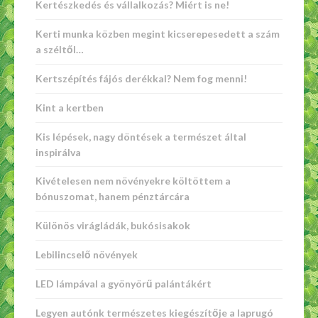
Kertészkedés és vállalkozás? Miért is ne!
Kerti munka közben megint kicserepesedett a szám
a széltől…
Kertszépítés fájós derékkal? Nem fog menni!
Kint a kertben
Kis lépések, nagy döntések a természet által
inspirálva
Kivételesen nem növényekre költöttem a
bónuszomat, hanem pénztárcára
Különös virágládák, bukósisakok
Lebilincselő növények
LED lámpával a gyönyörű palántákért
Legyen autónk természetes kiegészítője a laprugó