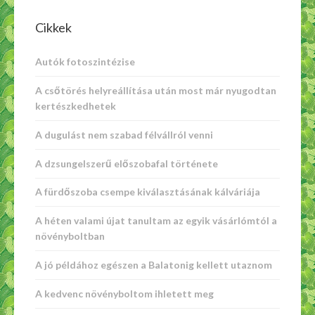
Cikkek
Autók fotoszintézise
A csőtörés helyreállítása után most már nyugodtan
kertészkedhetek
A dugulást nem szabad félvállról venni
A dzsungelszerű előszobafal története
A fürdőszoba csempe kiválasztásának kálváriája
A héten valami újat tanultam az egyik vásárlómtól a
növényboltban
A jó példához egészen a Balatonig kellett utaznom
A kedvenc növényboltom ihletett meg