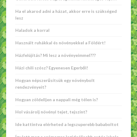
Ha el akarod adni a házat, akkor erre is szükséged
lesz
Haladok a korral
Használt ruhákkal és növényekkel a Földért!
Házfelújítás? Mi lesz a növényeimmel???
Házi chili szósz? Egyenesen Egerből!
Hogyan népszerűsítsük egy növénybolt
rendezvényeit?
Hogyan zöldelljen a nappali még télen is?
Hol vásárolj növényi tejet, tejszínt?
Ide kattintva elérheted a legszuperebb bababoltot
Így lett meg a számomra legideálisabb autós iskola