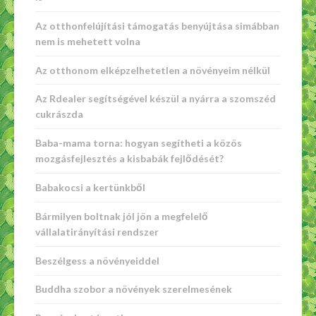
Az otthonfelújítási támogatás benyújtása simábban
nem is mehetett volna
Az otthonom elképzelhetetlen a növényeim nélkül
Az Rdealer segítségével készül a nyárra a szomszéd
cukrászda
Baba-mama torna: hogyan segítheti a közös
mozgásfejlesztés a kisbabák fejlődését?
Babakocsi a kertünkből
Bármilyen boltnak jól jön a megfelelő
vállalatirányítási rendszer
Beszélgess a növényeiddel
Buddha szobor a növények szerelmesének