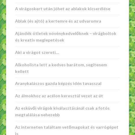
A virágoskert után jöhet az ablakok kicserélése
Ablak (és ajtó) a kertemre és az udvaromra
Ajándék ötletek növénykedvelőknek – virágboltok
és kreatív meglepetések
Aki a virágot szereti…
Alkoholista lett a kedves barátom, segítenem
kellett
Aranykalászos gazda képzés idén tavasszal
Az álmokhoz az acélon keresztül vezet az út
Az esküvői virágok kiválasztásánál csak a fotós
megtalálása nehezebb
Az interneten találtam vetőmagokat és varrógépet
is