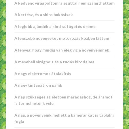
A kedvenc virágboltomra ezúttal nem számíthattam
A kertész, és a shiro bukósisak
A legjobb ajándék a kinti sütögetés öröme
A legszebb növényeket motorozás közben láttam
A lényeg, hogy mindig van elég víz a növényeimnek
A mesebeli virágbolt és a tudás birodalma
A nagy elektromos átalakítás
A nagy tintapatron pánik
A nap szükséges az életben maradáshoz, de áramot
is termelhetünk vele
A nap, a növényeink mellett a kameránkat is táplálni
fogja