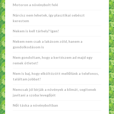
Motoron a növénybolt felé
Nárcisz nem lehetek, így plasztikai sebészt
kerestem
Nekem is kell tárhely? Igen!
Nekem nem csak a lakásom zöld, hanem a
gondolkodásom is
Nem gondoltam, hogy a kertészem ad majd egy
remek ötletet!
Nem is baj, hogy elköltözött mellőlünk a telefonos,
találtam jobbat!
Nemcsak jól bírják a növények a klímát, segítenek
javítani a szoba levegőjét
Női táska a növényboltban