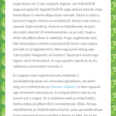
hogy leharcolt. Ezek a gépek, legyen szó italhűtőről,
dagasztógépről, fagylaltfőzőről vagy akármi másról, még
használtan is remek állapotban vannak. Sári le is adta a
kinézett fagyis vitrinre a rendelését, hiszen már nem is
maradt több kérdése. Amivel az Rdealernek viszont
abszolút sikerült őt lekenyereznie, az az volt, hogy a
vitrin elszállításában is vállalták, hogy segítenek neki.
Sári elmondása szerint a következő héten már meg is
érkezik az új fagylaltvitrin. Nem egyszerű dolog egy
cukrászdát felügyelni, és közben Tapolcára utazni egy
fagyis vitrin átvételére. A cég ugyanis tapolcai, és itt
található a bemutató termük is.
Én magam nem vagyok annyira érdekelt a
vendéglátóiparban és a konyhai gépekben, de azért
még én is felnéztem az
Rdealer oldalára
. A fiam ugyanis
egy éttermet menedzsel, és még jól jöhet neki is, ha
ismeri ezt a céget. Át is küldtem neki az oldal linkjét,
hátha még a jövőben ők is rendelnének tőlük. Ahogy
nézelődtem az oldal kínálata között, azon gondolkodtam,
hogy mennyivel egyszerűbb is lenne az élet, ha az én