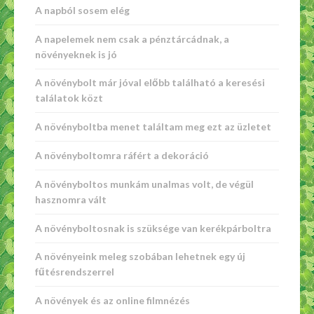
A napból sosem elég
A napelemek nem csak a pénztárcádnak, a
növényeknek is jó
A növénybolt már jóval előbb található a keresési
találatok közt
A növényboltba menet találtam meg ezt az üzletet
A növényboltomra ráfért a dekoráció
A növényboltos munkám unalmas volt, de végül
hasznomra vált
A növényboltosnak is szüksége van kerékpárboltra
A növényeink meleg szobában lehetnek egy új
fűtésrendszerrel
A növények és az online filmnézés