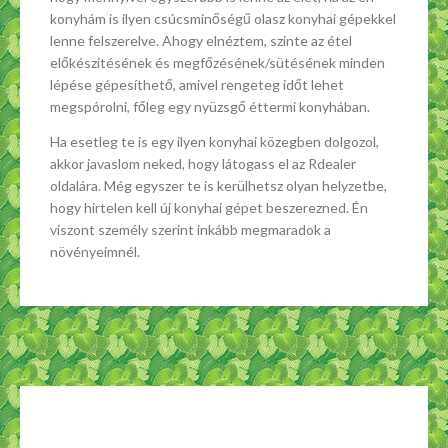
konyhám is ilyen csúcsminőségű olasz konyhai gépekkel
lenne felszerelve. Ahogy elnéztem, szinte az étel
előkészítésének és megfőzésének/sütésének minden
lépése gépesíthető, amivel rengeteg időt lehet
megspórolni, főleg egy nyüzsgő éttermi konyhában.
Ha esetleg te is egy ilyen konyhai közegben dolgozol,
akkor javaslom neked, hogy látogass el az Rdealer
oldalára. Még egyszer te is kerülhetsz olyan helyzetbe,
hogy hirtelen kell új konyhai gépet beszerezned. Én
viszont személy szerint inkább megmaradok a
növényeimnél.