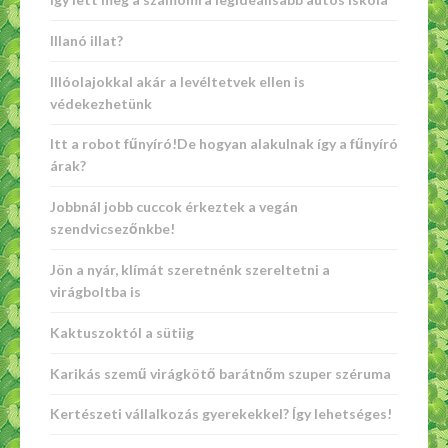
Illanó illat?
Illóolajokkal akár a levéltetvek ellen is
védekezhetünk
Itt a robot fűnyíró!De hogyan alakulnak így a fűnyíró
árak?
Jobbnál jobb cuccok érkeztek a vegán
szendvicsezőnkbe!
Jön a nyár, klímát szeretnénk szereltetni a
virágboltba is
Kaktuszoktól a sütiig
Karikás szemű virágkötő barátnőm szuper széruma
Kertészeti vállalkozás gyerekekkel? Így lehetséges!