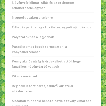
Növénytér klimatizálás és az otthonom
rendbetétele, egyben
Nyugodt utakon a telekre
Ötlet és partner egy tökéletes, egyedi ajándékhoz
Pályázatokban a legjobbak
Paradicsomot fogok termeszteni a
konyhakertemben
Penny akciós újság is érdekelhet attól, hogy
fanatikus növénytartó vagyok
Pikáns növények
Rég nem látott barát, esküvő, ausztriai
álláshirdetés
Siófokon mindenki bepótolhatja a tavaly kimaradt
nyaralást!