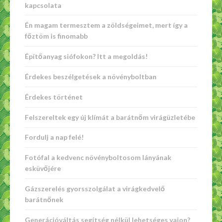
kapcsolata
Én magam termesztem a zöldségeimet, mert így a
főztöm is finomabb
Építőanyag siófokon? Itt a megoldás!
Érdekes beszélgetések a növényboltban
Érdekes történet
Felszereltek egy új klímát a barátnőm virágüzletébe
Fordulj a nap felé!
Fotófal a kedvenc növényboltosom lányának
esküvőjére
Gázszerelés gyorsszolgálat a virágkedvelő
barátnőnek
Generációváltás segítség nélkül lehetséges vajon?