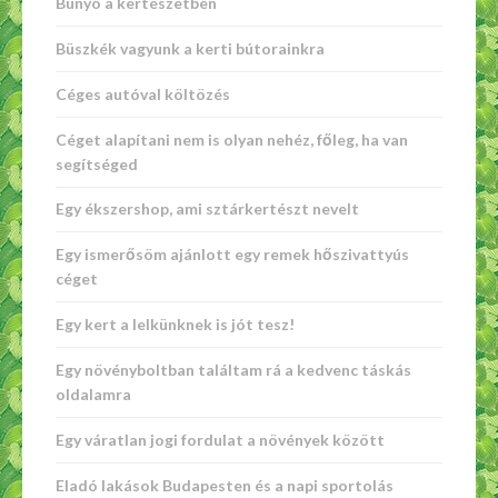
Bunyó a kertészetben
Büszkék vagyunk a kerti bútorainkra
Céges autóval költözés
Céget alapítani nem is olyan nehéz, főleg, ha van
segítséged
Egy ékszershop, ami sztárkertészt nevelt
Egy ismerősöm ajánlott egy remek hőszivattyús
céget
Egy kert a lelkünknek is jót tesz!
Egy növényboltban találtam rá a kedvenc táskás
oldalamra
Egy váratlan jogi fordulat a növények között
Eladó lakások Budapesten és a napi sportolás