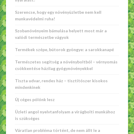
Szerencse, hogy egy növényüzletbe nem kell
munkavédelmi ruha!
Szobanövényeim bámulása helyett most már a
valódi természetbe vágyok
Termékek szépe, bútorok gyöngye: a sarokkanapé
Természetes segítség a növényboltból – vérnyomás
csökkentése házilag gyógynövényekkel
Tiszta udvar, rendes ház – tisztítószer kisokos
mindenkinek
Új céges pólónk lesz
Üzleti angol nyelvtanfolyam a virágbolti munkához
is szükséges
Váratlan probléma történt, de nem állt le a