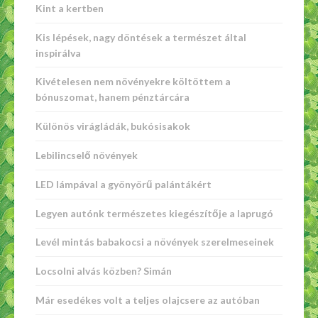
Kint a kertben
Kis lépések, nagy döntések a természet által
inspirálva
Kivételesen nem növényekre költöttem a
bónuszomat, hanem pénztárcára
Különös virágládák, bukósisakok
Lebilincselő növények
LED lámpával a gyönyörű palántákért
Legyen autónk természetes kiegészítője a laprugó
Levél mintás babakocsi a növények szerelmeseinek
Locsolni alvás közben? Simán
Már esedékes volt a teljes olajcsere az autóban