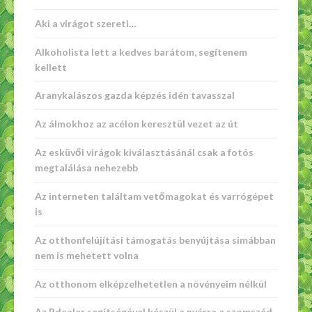
Aki a virágot szereti…
Alkoholista lett a kedves barátom, segítenem
kellett
Aranykalászos gazda képzés idén tavasszal
Az álmokhoz az acélon keresztül vezet az út
Az esküvői virágok kiválasztásánál csak a fotós
megtalálása nehezebb
Az interneten találtam vetőmagokat és varrógépet
is
Az otthonfelújítási támogatás benyújtása simábban
nem is mehetett volna
Az otthonom elképzelhetetlen a növényeim nélkül
Az Rdealer segítségével készül a nyárra a szomszéd