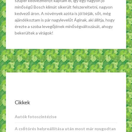
szuper kedvezményt kaptam el, így egy nagyon jó
minőségű Bosch klímát sikerült felszereltetni, nagyon
kedvező áron. A növények azóta is jól bírják, sőt, még
ajándékoztam is pár nagylevelűt Áginak, aki állítja, hogy
érezte a szoba levegőjének minőségváltozását, ahogy
bekerültek a virágok!
Cikkek
Autók fotoszintézise
A csőtörés helyreállítása után most már nyugodtan