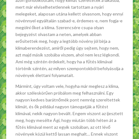
azon gondolkodtam, hogy klímát szereltetek a lakásba,
mert már elviselhetetlennek tartottam a nyári
melegeket, alaposan utána kellett olvasnom, hogy ennyi
növénnyel egyáltalán szabad-e, érdemes-e, nem fogja-e
megölni őket a klíma. Szerencsére csupa olyan
bejegyzést olvastam a neten, amelyek abban
erősítettek meg, hogy a legtöbb növény jól bírja a
klímaberendezést, amiről pedig úgy sejtem, hogy nem,
azt majd másik szobába viszem, ahol nem lesz légkondi.
Ami még szintén érdekelt, hogy ha a fűtés klímával
történik szintén, az milyen szempontokból befolyásolja a
növények élettani folyamatait.
Mármint, úgy voltam vele, hogyha már meglesz a klíma,
akkor széleskörűen próbálom meg felhasználni. Egy
nagyon kedves barátnőmék pont nemrég szereltettek
klímát, és ők például nagyon támogatják a fűtést
klímával, nekik nagyon bevált. Engem viszont az ijesztett
meg, hogy mesélte Ági, hogy miután több héten át a
fűtés klímával ment az egyik szobában, az ott lévő
növények közül kettő lassan meghalt… Ennek viszont