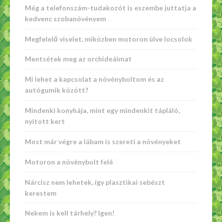
Még a telefonszám-tudakozót is eszembe juttatja a
kedvenc szobanövényem
Megfelelő viselet, miközben motoron ülve locsolok
Mentsétek meg az orchideáimat
Mi lehet a kapcsolat a növényboltom és az
autógumik között?
Mindenki konyhája, mint egy mindenkit tápláló,
nyitott kert
Most már végre a lábam is szereti a növényeket
Motoron a növénybolt felé
Nárcisz nem lehetek, így plasztikai sebészt
kerestem
Nekem is kell tárhely? Igen!