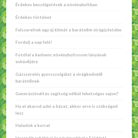
Érdekes beszélgetések a növényboltban
Érdekes történet
Felszereltek egy új klímát a barátnőm virágüzletébe
Fordulj a nap felé!
Fotófal a kedvenc növényboltosom lányának
esküvőjére
Gázszerelés gyorsszolgálat a virágkedvelő
barátnőnek
Generációváltás segítség nélkül lehetséges vajon?
Ha el akarod adni a házat, akkor erre is szükséged
lesz
Haladok a korral
Használt ruhákkal és növényekkel a Földért!