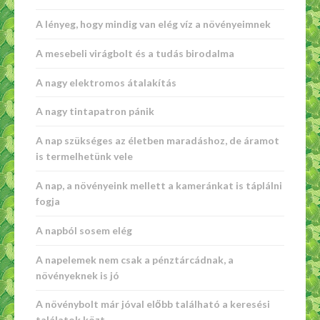
A lényeg, hogy mindig van elég víz a növényeimnek
A mesebeli virágbolt és a tudás birodalma
A nagy elektromos átalakítás
A nagy tintapatron pánik
A nap szükséges az életben maradáshoz, de áramot
is termelhetünk vele
A nap, a növényeink mellett a kameránkat is táplálni
fogja
A napból sosem elég
A napelemek nem csak a pénztárcádnak, a
növényeknek is jó
A növénybolt már jóval előbb található a keresési
találatok közt