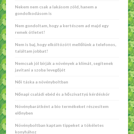
Nekem nem csak a lakásom zöld, hanem a
gondolkodásom is
Nem gondoltam, hogy a kertészem ad majd egy
remek ötletet!
Nem is baj, hogy elköltözött mellőlünk a telefonos,
találtam jobbat!
Nemcsak jól bírják a növények a klímát, segítenek
javítani a szoba levegőjét
Női táska a növényboltban
Nőnapi családi ebéd és a hőszivattyú kérdéskör
Növénybarátként a bio termékeket részesítem
előnyben
Növényboltban kaptam tippeket a tökéletes
konyhához