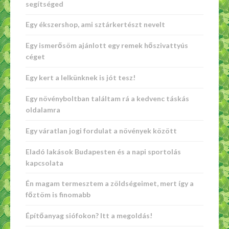
segítséged
Egy ékszershop, ami sztárkertészt nevelt
Egy ismerősöm ajánlott egy remek hőszivattyús
céget
Egy kert a lelkünknek is jót tesz!
Egy növényboltban találtam rá a kedvenc táskás
oldalamra
Egy váratlan jogi fordulat a növények között
Eladó lakások Budapesten és a napi sportolás
kapcsolata
Én magam termesztem a zöldségeimet, mert így a
főztöm is finomabb
Építőanyag siófokon? Itt a megoldás!