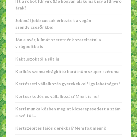
Itt a robot fűnyíró!De hogyan alakulnak így a fűnyíró
árak?
Jobbnál jobb cuccok érkeztek a vegán
szendvicsezőnkbe!
Jön a nyár, klímát szeretnénk szereltetni a
virágboltba is
Kaktuszoktól a sütiig
Karikás szemű virágkötő barátnőm szuper széruma
Kertészeti vállalkozás gyerekekkel? Így lehetséges!
Kertészkedés és vállalkozás? Miért is ne!
Kerti munka közben megint kicserepesedett a szám
a széltől…
Kertszépítés fájós derékkal? Nem fog menni!