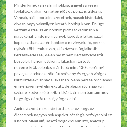
Mindenkinek van valami hobbija, amivel szívesen
foglalkozik, akár rengeteg időt és pénzt is áldoz rá.
Vannak, akik sportolni szeretnek, mások kirándulni,
olvasni vagy valamilyen kreatív hobbijuk van. Én úgy
vettem észre, az én hobbim picit szokatlanabb a
másokénál, ámde nem vagyok kevésbé lelkes ezzel
kapcsolatban… az én hobbim a növények. Jó, persze
nyilván több ember van, aki szívesen foglalkozik
kertészkedéssel, de én most nem kertészkedésről
beszélek, hanem otthon, a lakásban tartott
növényekről. Jelenleg már több mint 130 cserépnyi
pozsgás, orchidea, zöld futónövény és egyéb virágok,
kaktuszfélék vannak a lakásban. Néha persze problémás
ennyi növénnyel élni együtt, de alapjáraton nagyon
széppé, kedvessé teszik a lakást, én nem bántam meg,
hogy úgy döntöttem, így fogok élni.
Amire viszont nem számítottam az az, hogy az
életemnek nagyon sok aspektusát fogja befolyásolni ez
a hobbi. Mivel élő, létező dolgokról van szó, amikor pl.