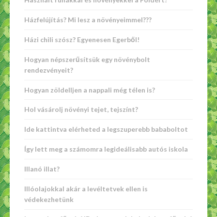
Házfelújítás? Mi lesz a növényeimmel???
Házi chili szósz? Egyenesen Egerből!
Hogyan népszerűsítsük egy növénybolt
rendezvényeit?
Hogyan zöldelljen a nappali még télen is?
Hol vásárolj növényi tejet, tejszínt?
Ide kattintva elérheted a legszuperebb bababoltot
Így lett meg a számomra legideálisabb autós iskola
Illanó illat?
Illóolajokkal akár a levéltetvek ellen is
védekezhetünk