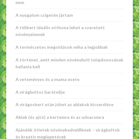
nem
A nyugalom szigetén jártam
A télikert ideális otthona lehet a szeretett
növényeimnek
A természetes megoldások néha a legjobbak
A történet, amit minden növénybolt tulajdonosának
hallania kell
A veteményes és a mama esete
A virágboltos barátnője
A virágoskert után jöhet az ablakok kicserélése
Ablak (és ajtó) a kertemre és az udvaromra
Ajándék ötletek növénykedvelőknek – virágboltok
és kreatív meglepetések