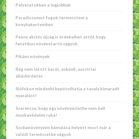
Pályázatokban a legjobbak
Paradicsomot fogok termeszteni a
konyhakertemben
Penny akciós újság is érdekelhet attól, hogy
fanatikus növénytartó vagyok
Pikáns növények
Rég nem látott barát, esküvő, ausztriai
álláshirdetés
Siófokon mindenki bepótolhatja a tavaly kimaradt
nyaralást!
Szerencse, hogy egy növényüzletbe nem kell
munkavédelmi ruha!
Szobanövényeim bámulása helyett most már a
valódi természetbe vágyok