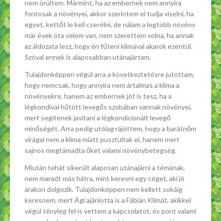
nem örültem. Mármint, ha az embernek nem annyira
fontosak a növényei, akkor szerintem el tudja viselni, ha
egyet, kettőt le kell cserélni, de nálam a legtöbb növény
már évek óta velem van, nem szerettem volna, ha annak
az áldozata lesz, hogy én fűteni klímával akarok ezentúl.
Szóval ennek is alaposabban utánajártam,
Tulajdonképpen végül arra a következtetésre jutottam,
hogy nemcsak, hogy annyira nem ártalmas a klíma a
növényekre, hanem az embernek jót is tesz, ha a
légkondival hűtött levegős szobában vannak növényei,
mert segítenek javítani a légkondicionált levegő
minőségét. Arra pedig utólag rájöttem, hogy a barátnőm
virágai nem a klíma miatt pusztultak el, hanem mert
sajnos megtámadta őket valami növénybetegség.
Miután tehát sikerült alaposan utánajárni a témának,
nem maradt más hátra, mint keresni egy céget, aki jó
árakon dolgozik. Tulajdonképpen nem kellett sokáig
keresnem, mert Ági ajánlotta is a Fábián Klímát, akikkel
végül tényleg fel is vettem a kapcsolatot, és pont valami