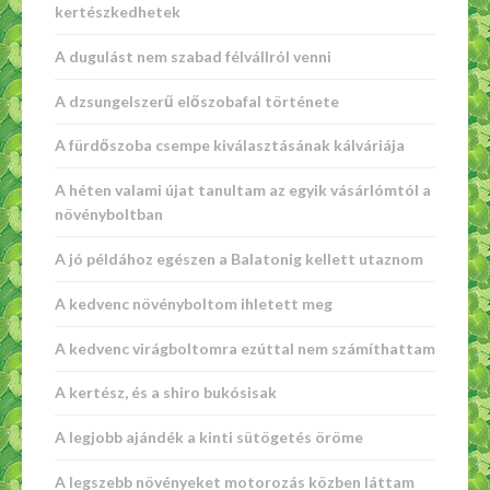
kertészkedhetek
A dugulást nem szabad félvállról venni
A dzsungelszerű előszobafal története
A fürdőszoba csempe kiválasztásának kálváriája
A héten valami újat tanultam az egyik vásárlómtól a
növényboltban
A jó példához egészen a Balatonig kellett utaznom
A kedvenc növényboltom ihletett meg
A kedvenc virágboltomra ezúttal nem számíthattam
A kertész, és a shiro bukósisak
A legjobb ajándék a kinti sütögetés öröme
A legszebb növényeket motorozás közben láttam