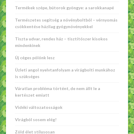
Termékek szépe, bútorok gyöngye: a sarokkanapé
Természetes segítség a növényboltból – vérnyomás
csökkentése házilag gyógynövényekkel
Tiszta udvar, rendes ház – tisztítószer kisokos
mindenkinek
Új céges pólónk lesz
Üzleti angol nyelvtanfolyam a virágbolti munkához
is szükséges
Váratlan probléma történt, de nem állt le a
kertészet emiatt
Vidéki változatosságok
Virágból sosem elég!
Zöld élet stílusosan