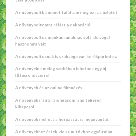
A növényboltba menet találtam meg ezt az üzletet
A növényboltomra ráfért a dekoráció
A növényboltos munkám unalmas volt, de végül
hasznomra vált
A növényboltosnak is szüksége van kerékpárboltra
A növényeink meleg szobában lehetnek egy új
fűtésrendszerrel
A növények és az online filmnézés
A növények iránti rajongásom, ami teljesen
kikapcsol
A növények mellett a horgászat is megnyugtat
A növényekhez értek, de az autókhoz egyáltalán