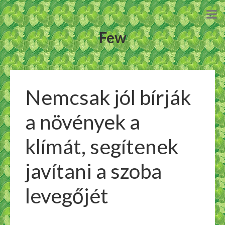
Few
Nemcsak jól bírják
a növények a
klímát, segítenek
javítani a szoba
levegőjét