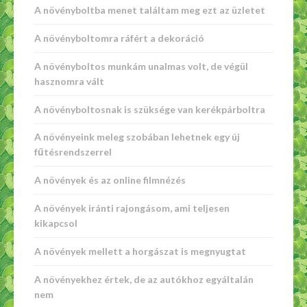
A növényboltba menet találtam meg ezt az üzletet
A növényboltomra ráfért a dekoráció
A növényboltos munkám unalmas volt, de végül
hasznomra vált
A növényboltosnak is szüksége van kerékpárboltra
A növényeink meleg szobában lehetnek egy új
fűtésrendszerrel
A növények és az online filmnézés
A növények iránti rajongásom, ami teljesen
kikapcsol
A növények mellett a horgászat is megnyugtat
A növényekhez értek, de az autókhoz egyáltalán
nem