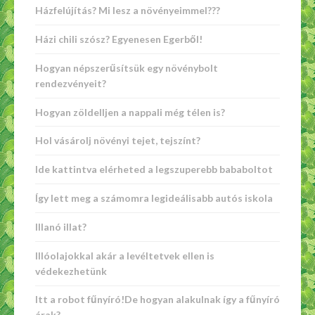
Házfelújítás? Mi lesz a növényeimmel???
Házi chili szósz? Egyenesen Egerből!
Hogyan népszerűsítsük egy növénybolt
rendezvényeit?
Hogyan zöldelljen a nappali még télen is?
Hol vásárolj növényi tejet, tejszínt?
Ide kattintva elérheted a legszuperebb bababoltot
Így lett meg a számomra legideálisabb autós iskola
Illanó illat?
Illóolajokkal akár a levéltetvek ellen is
védekezhetünk
Itt a robot fűnyíró!De hogyan alakulnak így a fűnyíró
árak?