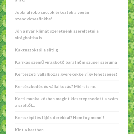
Jobbnál jobb cuccok érkeztek a vegán
szendvicsezőnkbe!
Jön a nyár, klímát szeretnénk szereltetni a
virágboltba is
Kaktuszoktól a sütiig
Karikás szemű virágkötő barátnőm szuper széruma
Kertészeti vállalkozás gyerekekkel? Így lehetséges!
Kertészkedés és vállalkozás? Miért is ne!
Kerti munka közben megint kicserepesedett a szám
a széltől…
Kertszépítés fájós derékkal? Nem fog menni!
Kint a kertben