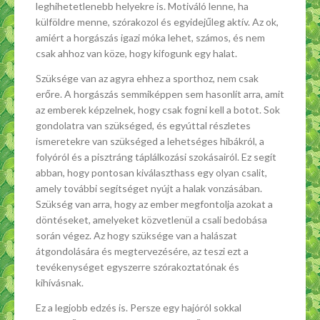
leghihetetlenebb helyekre is. Motiváló lenne, ha
külföldre menne, szórakozol és egyidejűleg aktív. Az ok,
amiért a horgászás igazi móka lehet, számos, és nem
csak ahhoz van köze, hogy kifogunk egy halat.
Szüksége van az agyra ehhez a sporthoz, nem csak
erőre. A horgászás semmiképpen sem hasonlít arra, amit
az emberek képzelnek, hogy csak fogni kell a botot. Sok
gondolatra van szükséged, és egyúttal részletes
ismeretekre van szükséged a lehetséges hibákról, a
folyóról és a pisztráng táplálkozási szokásairól. Ez segít
abban, hogy pontosan kiválaszthass egy olyan csalit,
amely további segítséget nyújt a halak vonzásában.
Szükség van arra, hogy az ember megfontolja azokat a
döntéseket, amelyeket közvetlenül a csali bedobása
során végez. Az hogy szüksége van a halászat
átgondolására és megtervezésére, az teszi ezt a
tevékenységet egyszerre szórakoztatónak és
kihívásnak.
Ez a legjobb edzés is. Persze egy hajóról sokkal