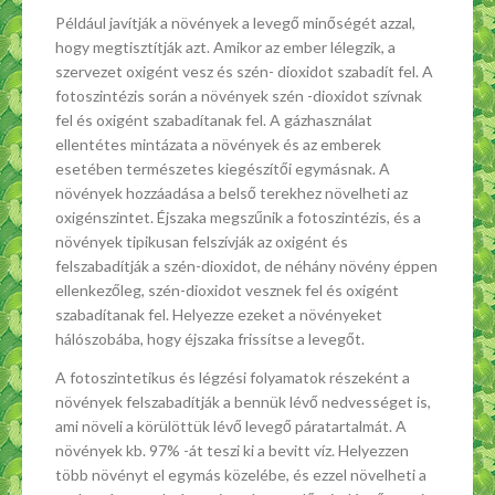
Például javítják a növények a levegő minőségét azzal,
hogy megtisztítják azt. Amikor az ember lélegzik, a
szervezet oxigént vesz és szén- dioxidot szabadít fel. A
fotoszintézis során a növények szén -dioxidot szívnak
fel és oxigént szabadítanak fel. A gázhasználat
ellentétes mintázata a növények és az emberek
esetében természetes kiegészítői egymásnak. A
növények hozzáadása a belső terekhez növelheti az
oxigénszintet. Éjszaka megszűnik a fotoszintézis, és a
növények tipikusan felszívják az oxigént és
felszabadítják a szén-dioxidot, de néhány növény éppen
ellenkezőleg, szén-dioxidot vesznek fel és oxigént
szabadítanak fel. Helyezze ezeket a növényeket
hálószobába, hogy éjszaka frissítse a levegőt.
A fotoszintetikus és légzési folyamatok részeként a
növények felszabadítják a bennük lévő nedvességet is,
ami növeli a körülöttük lévő levegő páratartalmát. A
növények kb. 97% -át teszi ki a bevitt víz. Helyezzen
több növényt el egymás közelébe, és ezzel növelheti a