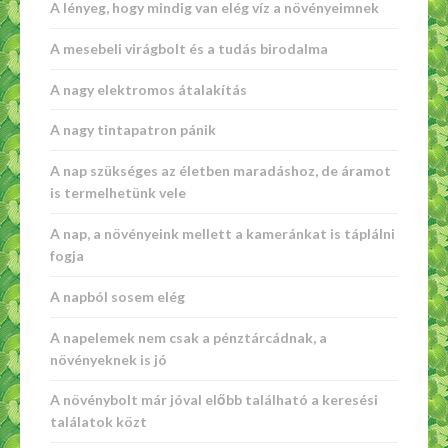
A lényeg, hogy mindig van elég víz a növényeimnek
A mesebeli virágbolt és a tudás birodalma
A nagy elektromos átalakítás
A nagy tintapatron pánik
A nap szükséges az életben maradáshoz, de áramot
is termelhetünk vele
A nap, a növényeink mellett a kameránkat is táplálni
fogja
A napból sosem elég
A napelemek nem csak a pénztárcádnak, a
növényeknek is jó
A növénybolt már jóval előbb található a keresési
találatok közt