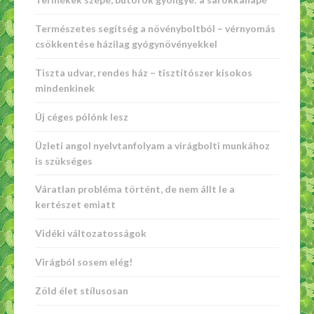
Természetes segítség a növényboltból – vérnyomás
csökkentése házilag gyógynövényekkel
Tiszta udvar, rendes ház – tisztítószer kisokos
mindenkinek
Új céges pólónk lesz
Üzleti angol nyelvtanfolyam a virágbolti munkához
is szükséges
Váratlan probléma történt, de nem állt le a
kertészet emiatt
Vidéki változatosságok
Virágból sosem elég!
Zöld élet stílusosan