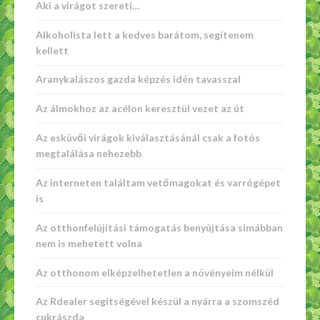
Aki a virágot szereti…
Alkoholista lett a kedves barátom, segítenem
kellett
Aranykalászos gazda képzés idén tavasszal
Az álmokhoz az acélon keresztül vezet az út
Az esküvői virágok kiválasztásánál csak a fotós
megtalálása nehezebb
Az interneten találtam vetőmagokat és varrógépet
is
Az otthonfelújítási támogatás benyújtása simábban
nem is mehetett volna
Az otthonom elképzelhetetlen a növényeim nélkül
Az Rdealer segítségével készül a nyárra a szomszéd
cukrászda