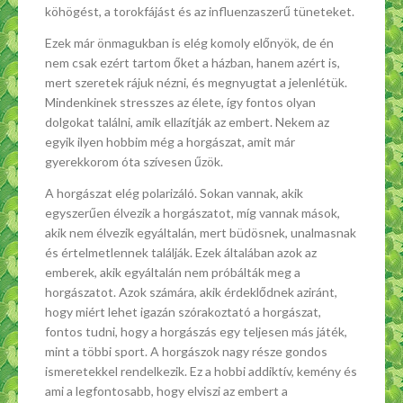
köhögést, a torokfájást és az influenzaszerű tüneteket.
Ezek már önmagukban is elég komoly előnyök, de én
nem csak ezért tartom őket a házban, hanem azért is,
mert szeretek rájuk nézni, és megnyugtat a jelenlétük.
Mindenkinek stresszes az élete, így fontos olyan
dolgokat találni, amik ellazítják az embert. Nekem az
egyik ilyen hobbim még a horgászat, amit már
gyerekkorom óta szívesen űzök.
A horgászat elég polarizáló. Sokan vannak, akik
egyszerűen élvezik a horgászatot, míg vannak mások,
akik nem élvezik egyáltalán, mert büdösnek, unalmasnak
és értelmetlennek találják. Ezek általában azok az
emberek, akik egyáltalán nem próbálták meg a
horgászatot. Azok számára, akik érdeklődnek aziránt,
hogy miért lehet igazán szórakoztató a horgászat,
fontos tudni, hogy a horgászás egy teljesen más játék,
mint a többi sport. A horgászok nagy része gondos
ismeretekkel rendelkezik. Ez a hobbi addiktív, kemény és
ami a legfontosabb, hogy elviszi az embert a