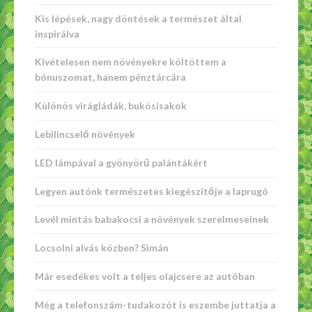
Kis lépések, nagy döntések a természet által
inspirálva
Kivételesen nem növényekre költöttem a
bónuszomat, hanem pénztárcára
Különös virágládák, bukósisakok
Lebilincselő növények
LED lámpával a gyönyörű palántákért
Legyen autónk természetes kiegészítője a laprugó
Levél mintás babakocsi a növények szerelmeseinek
Locsolni alvás közben? Simán
Már esedékes volt a teljes olajcsere az autóban
Még a telefonszám-tudakozót is eszembe juttatja a