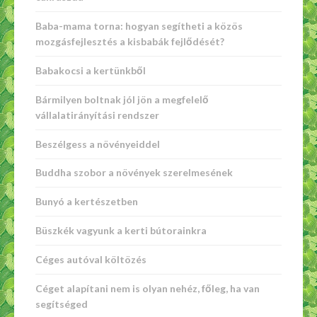
Baba-mama torna: hogyan segítheti a közös
mozgásfejlesztés a kisbabák fejlődését?
Babakocsi a kertünkből
Bármilyen boltnak jól jön a megfelelő
vállalatirányítási rendszer
Beszélgess a növényeiddel
Buddha szobor a növények szerelmesének
Bunyó a kertészetben
Büszkék vagyunk a kerti bútorainkra
Céges autóval költözés
Céget alapítani nem is olyan nehéz, főleg, ha van
segítséged