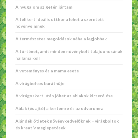
A nyugalom szigetén jártam
A télikert ideális otthona lehet a szeretett
növényeimnek
A természetes megoldások néha a legjobbak
A történet, amit minden növénybolt tulajdonosának
hallania kell
A veteményes és a mama esete
A virágboltos barátnője
A virágoskert után jöhet az ablakok kicserélése
Ablak (és ajtó) a kertemre és az udvaromra
Ajándék ötletek növénykedvelőknek – virágboltok
és kreatív meglepetések