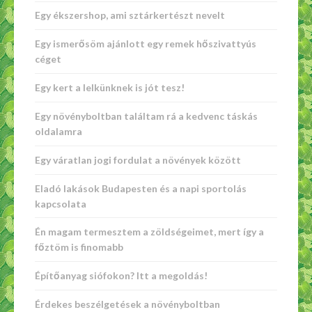
Egy ékszershop, ami sztárkertészt nevelt
Egy ismerősöm ajánlott egy remek hőszivattyús
céget
Egy kert a lelkünknek is jót tesz!
Egy növényboltban találtam rá a kedvenc táskás
oldalamra
Egy váratlan jogi fordulat a növények között
Eladó lakások Budapesten és a napi sportolás
kapcsolata
Én magam termesztem a zöldségeimet, mert így a
főztöm is finomabb
Építőanyag siófokon? Itt a megoldás!
Érdekes beszélgetések a növényboltban