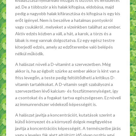
kiválasztása nyilvánvaló mozgás is biztosít és lendületet
ad. De a többször a kis halak kifogása, eldobása, majd
pedig a nagyobb halak kifárasztása és kifogása is egy kis
erőt igényel. Nem is beszélve a hatalmas pontyokról
vagy csukákról , melyeket a vizeinkben találhat az ember.
Aktív edzés közben a váll, a hát, a karok, a törzs és a
lábak is meg vannak dolgoztatva. Ez egy egész testre
kiterjedő edzés, amely az edzőterembe való belépés
nélkül működik.
A halászat növeli a D-vitamint a szervezetben. Még
akkor is, ha az égbolt szürke az ember akkor is kint van a
friss levegőn, a teste pedig feltöltődheti a kritikus D-
vitamin tartalékokat. A D-vitamin segít szabályozni a
szervezetben lévő kalcium- és foszfátmennyiséget, így
a csontokat és a fogakat tartva egészségesen. Ez növeli
az immunrendszer védekező képességét is.
A halászat javítja a koncentrációt, kutatások szerint a
külső környezet és a környező dolgok megfigyelése
javítja a koncentrációs képességét. A természetbe járás
vagy a leveles fák alatt eltöltött idő olyan pozitív agyi