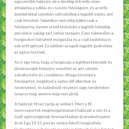
egyszerűbb halászni, de a derékig érő mély vízen
áthaladva a sziklás és csúszós folyóágyon, és az erős
áramlatokkal szemben valószínűleg a legjobb edzés, ami
csak létezhet. Valamikor nem elég kiállni csak a
folyópartra, hanem el kell kirándulni a legjobb helyekig,
ami olykor sokáig tart nehéz terepen. Ezen túlmenően a
horgászbot hátrafelé mozgatása és a csali bedobása is
sok erőt igényel. Ez valóban az egyik legjobb gyakorlata
az egész testnek.
Az is egy tény, hogy a horgászás a leghihetetlenebb és
látványosabb helyekre vezethet el, ami szintén
szórakoztató és csodálatos. Ahogy követed a
folyópartot, meglátod a vadon élő állatokat és
növényeket, és különböző részeket vagy területeket
ismersz meg, amerre még nem jártál.
A halászat fitten tartja az embert. Mert a fő
izomcsoportok megmozgatásával a halászat a szív és a
tüdő egészségének fenntartásában jó eredményeket
ér el. Egy 10-15 perces sétára fekvő horgászhely