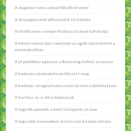
A dugulást nem szabad félvállról venni
A dzsungelszerű előszobafal története
A fürdőszoba csempe kiválasztásának kálváriája
A héten valami újat tanultam az egyik vásárlómtól a
növényboltban
A jó példához egészen a Balatonig kellett utaznom
A kedvenc növényboltom ihletett meg
A kedvenc virágboltomra ezúttal nem számíthattam
A kertész, és a shiro bukósisak
A legjobb ajándék a kinti sütögetés öröme
A legszebb növényeket motorozás közben láttam