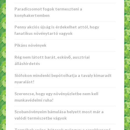
Paradicsomot fogok termeszteni a
konyhakertemben
Penny akciós újság is érdekelhet attól, hogy
fanatikus növénytartó vagyok
Pikáns növények
Rég nem látott barát, esküvő, ausztriai
álláshirdetés
Siófokon mindenki bepótolhatja a tavaly kimaradt
nyaralást!
Szerencse, hogy egy növényüzletbe nem kell
munkavédelmi ruha!
Szobanövényeim bámulása helyett most már a
valódi természetbe vágyok
Termékek szépe, bútorok gyöngye: a sarokkanapé