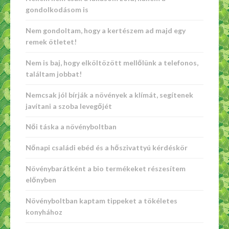
gondolkodásom is
Nem gondoltam, hogy a kertészem ad majd egy
remek ötletet!
Nem is baj, hogy elköltözött mellőlünk a telefonos,
találtam jobbat!
Nemcsak jól bírják a növények a klímát, segítenek
javítani a szoba levegőjét
Női táska a növényboltban
Nőnapi családi ebéd és a hőszivattyú kérdéskör
Növénybarátként a bio termékeket részesítem
előnyben
Növényboltban kaptam tippeket a tökéletes
konyhához