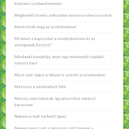
kedvenc szobanövényem
Megfelelő viselet, miközben motoron ülve locsolok
Mentsétek meg az orchideáimat
Mi lehet a kapcsolat a növényboltom és az
autógumik között?
Mindenki konyhája, mint egy mindenkit tápláló,
nyitott kert
Most már végre a lábam is szereti a növényeket
Motoron a növénybolt felé
Nárcisz nem lehetek, így plasztikai sebészt
kerestem
Nekem is kell tárhely? Igen!
Nekem nem csak a lakásom zöld, hanem a