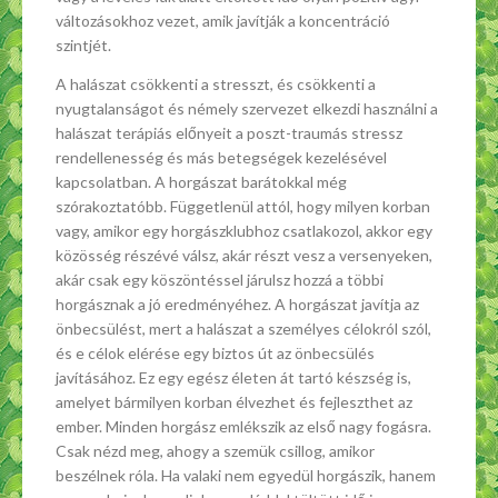
változásokhoz vezet, amik javítják a koncentráció
szintjét.
A halászat csökkenti a stresszt, és csökkenti a
nyugtalanságot és némely szervezet elkezdi használni a
halászat terápiás előnyeit a poszt-traumás stressz
rendellenesség és más betegségek kezelésével
kapcsolatban. A horgászat barátokkal még
szórakoztatóbb. Függetlenül attól, hogy milyen korban
vagy, amikor egy horgászklubhoz csatlakozol, akkor egy
közösség részévé válsz, akár részt vesz a versenyeken,
akár csak egy köszöntéssel járulsz hozzá a többi
horgásznak a jó eredményéhez. A horgászat javítja az
önbecsülést, mert a halászat a személyes célokról szól,
és e célok elérése egy biztos út az önbecsülés
javításához. Ez egy egész életen át tartó készség is,
amelyet bármilyen korban élvezhet és fejleszthet az
ember. Minden horgász emlékszik az első nagy fogásra.
Csak nézd meg, ahogy a szemük csillog, amikor
beszélnek róla. Ha valaki nem egyedül horgászik, hanem