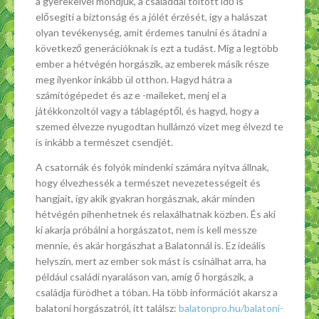
a gyerekeivel mondjuk, a családdal töltött idő is
elősegíti a biztonság és a jólét érzését, így a halászat
olyan tevékenység, amit érdemes tanulni és átadni a
következő generációknak is ezt a tudást. Míg a legtöbb
ember a hétvégén horgászik, az emberek másik része
meg ilyenkor inkább ül otthon. Hagyd hátra a
számítógépedet és az e -maileket, menj el a
játékkonzoltól vagy a táblagéptől, és hagyd, hogy a
szemed élvezze nyugodtan hullámzó vizet meg élvezd te
is inkább a természet csendjét.
A csatornák és folyók mindenki számára nyitva állnak,
hogy élvezhessék a természet nevezetességeit és
hangjait, így akik gyakran horgásznak, akár minden
hétvégén pihenhetnek és relaxálhatnak közben. És aki
ki akarja próbálni a horgászatot, nem is kell messze
mennie, és akár horgászhat a Balatonnál is. Ez ideális
helyszín, mert az ember sok mást is csinálhat arra, ha
például családi nyaraláson van, amíg ő horgászik, a
családja fürödhet a tóban. Ha több információt akarsz a
balatoni horgászatról, itt találsz:
balatonpro.hu/balatoni-