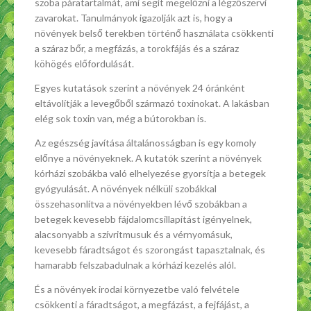
szoba páratartalmát, ami segít megelőzni a légzőszervi
zavarokat. Tanulmányok igazolják azt is, hogy a
növények belső terekben történő használata csökkenti
a száraz bőr, a megfázás, a torokfájás és a száraz
köhögés előfordulását.
Egyes kutatások szerint a növények 24 óránként
eltávolítják a levegőből származó toxinokat. A lakásban
elég sok toxin van, még a bútorokban is.
Az egészség javítása általánosságban is egy komoly
előnye a növényeknek. A kutatók szerint a növények
kórházi szobákba való elhelyezése gyorsítja a betegek
gyógyulását. A növények nélküli szobákkal
összehasonlítva a növényekben lévő szobákban a
betegek kevesebb fájdalomcsillapítást igényelnek,
alacsonyabb a szívritmusuk és a vérnyomásuk,
kevesebb fáradtságot és szorongást tapasztalnak, és
hamarabb felszabadulnak a kórházi kezelés alól.
És a növények irodai környezetbe való felvétele
csökkenti a fáradtságot, a megfázást, a fejfájást, a