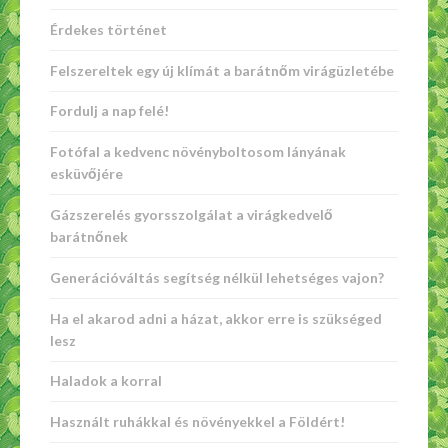
Érdekes történet
Felszereltek egy új klímát a barátnőm virágüzletébe
Fordulj a nap felé!
Fotófal a kedvenc növényboltosom lányának
esküvőjére
Gázszerelés gyorsszolgálat a virágkedvelő
barátnőnek
Generációváltás segítség nélkül lehetséges vajon?
Ha el akarod adni a házat, akkor erre is szükséged
lesz
Haladok a korral
Használt ruhákkal és növényekkel a Földért!