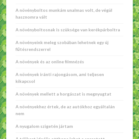
A növényboltos munkám unalmas volt, de végül
hasznomra vált
A növényboltosnak is szüksége van kerékpárboltra
A növényeink meleg szobában lehetnek egy új
fűtésrendszerrel
A növények és az online filmnézés
A növények iránti rajongásom, ami teljesen
kikapcsol
A növények mellett a horgászat is megnyugtat
A növényekhez értek, de az autókhoz egyáltalán
nem
A nyugalom szigetén jártam
A télikert ideális otthona lehet a szeretett