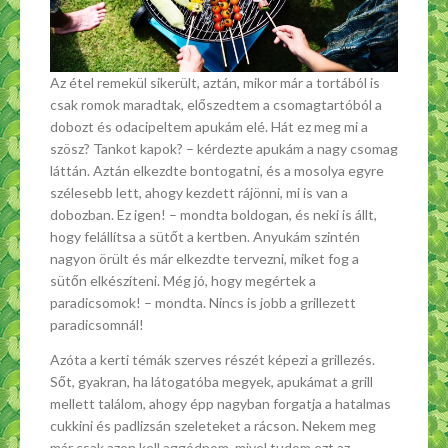
Az étel remekül sikerült, aztán, mikor már a tortából is
csak romok maradtak, előszedtem a csomagtartóból a
dobozt és odacipeltem apukám elé. Hát ez meg mi a
szösz? Tankot kapok? – kérdezte apukám a nagy csomag
láttán. Aztán elkezdte bontogatni, és a mosolya egyre
szélesebb lett, ahogy kezdett rájönni, mi is van a
dobozban. Ez igen! – mondta boldogan, és neki is állt,
hogy felállítsa a sütőt a kertben. Anyukám szintén
nagyon örült és már elkezdte tervezni, miket fog a
sütőn elkészíteni. Még jó, hogy megértek a
paradicsomok! – mondta. Nincs is jobb a grillezett
paradicsomnál!
Azóta a kerti témák szerves részét képezi a grillezés.
Sőt, gyakran, ha látogatóba megyek, apukámat a grill
mellett találom, ahogy épp nagyban forgatja a hatalmas
cukkini és padlizsán szeleteket a rácson. Nekem meg
már csak azon kell aggódnom, mivel tudom ezt az