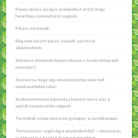
Penny akciós újság is érdekelhet attól, hogy
fanatikus növénytartó vagyok
Pikáns növények
Rég nem látott barát, esküvő, ausztriai
álláshirdetés
Siófokon mindenki bepótolhatja a tavaly kimaradt
nyaralást!
Szerencse, hogy egy növényüzletbe nem kell
munkavédelmi ruha!
Szobanövényeim bámulása helyett most már a
valódi természetbe vágyok
Termékek szépe, bútorok gyöngye: a sarokkanapé
Természetes segítség a növényboltból – vérnyomás
csökkentése házilag gyógynövényekkel