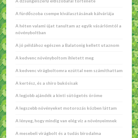
A dzsungelszerű előszobafal története
A fürdőszoba csempe kiválasztásának kálváriája
A héten valami újat tanultam az egyik vásárlómtól a
növényboltban
A jó példához egészen a Balatonig kellett utaznom
A kedvenc növényboltom ihletett meg
A kedvenc virágboltomra ezúttal nem számíthattam
A kertész, és a shiro bukósisak
A legjobb ajándék a kinti sütögetés öröme
A legszebb növényeket motorozás közben láttam
A lényeg, hogy mindig van elég víz a növényeimnek
A mesebeli virágbolt és a tudás birodalma