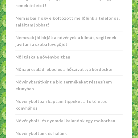
remek ötletet!
Nem is baj, hogy elköltözött mellőlünk a telefonos,
találtam jobbat!
Nemcsak jól bírják a növények a klímát, segítenek
javítani a szoba levegőjét
Női táska a növényboltban
Nőnapi családi ebéd és a hőszivattyú kérdéskör
Növénybarátként a bio termékeket részesítem
előnyben
Növényboltban kaptam tippeket a tökéletes
konyhához
Növénybolti és nyomdai kalandok egy csokorban
Növényboltunk és hálánk