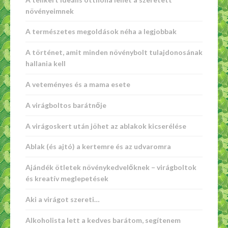
növényeimnek
A természetes megoldások néha a legjobbak
A történet, amit minden növénybolt tulajdonosának
hallania kell
A veteményes és a mama esete
A virágboltos barátnője
A virágoskert után jöhet az ablakok kicserélése
Ablak (és ajtó) a kertemre és az udvaromra
Ajándék ötletek növénykedvelőknek – virágboltok
és kreatív meglepetések
Aki a virágot szereti…
Alkoholista lett a kedves barátom, segítenem