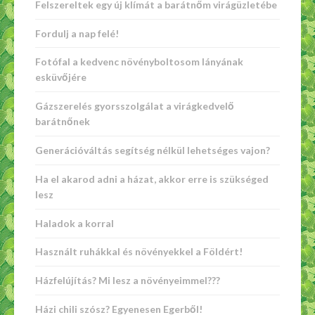
Felszereltek egy új klímát a barátnőm virágüzletébe
Fordulj a nap felé!
Fotófal a kedvenc növényboltosom lányának
esküvőjére
Gázszerelés gyorsszolgálat a virágkedvelő
barátnőnek
Generációváltás segítség nélkül lehetséges vajon?
Ha el akarod adni a házat, akkor erre is szükséged
lesz
Haladok a korral
Használt ruhákkal és növényekkel a Földért!
Házfelújítás? Mi lesz a növényeimmel???
Házi chili szósz? Egyenesen Egerből!