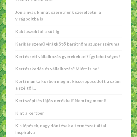
Jön a nyár, klímát szeretnénk szereltetni a
virágboltba is
Kaktuszoktól a sütiig
Karikás szemű virágkötő barátnőm szuper széruma
Kertészeti vállalkozás gyerekekkel? Így lehetséges!
Kertészkedés és vállalkozás? Miért is ne!
Kerti munka közben megint kicserepesedett a szám
a széltől…
Kertszépítés fájós derékkal? Nem fog menni!
Kint a kertben
Kis lépések, nagy döntések a természet által
inspirálva