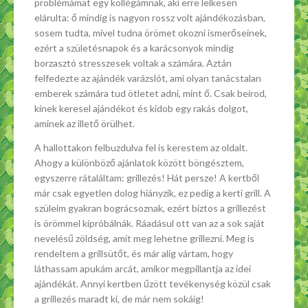
problémámat egy kollégámnak, aki erre lelkesen
elárulta: ő mindig is nagyon rossz volt ajándékozásban,
sosem tudta, mivel tudna örömet okozni ismerőseinek,
ezért a születésnapok és a karácsonyok mindig
borzasztó stresszesek voltak a számára. Aztán
felfedezte az ajándék varázslót, ami olyan tanácstalan
emberek számára tud ötletet adni, mint ő. Csak beírod,
kinek keresel ajándékot és kidob egy rakás dolgot,
aminek az illető örülhet.
A hallottakon felbuzdulva fel is kerestem az oldalt.
Ahogy a különböző ajánlatok között böngésztem,
egyszerre rátaláltam: grillezés! Hát persze! A kertből
már csak egyetlen dolog hiányzik, ez pedig a kerti grill. A
szüleim gyakran bográcsoznak, ezért biztos a grillezést
is örömmel kipróbálnák. Ráadásul ott van az a sok saját
nevelésű zöldség, amit meg lehetne grillezni. Meg is
rendeltem a grillsütőt, és már alig vártam, hogy
láthassam apukám arcát, amikor megpillantja az idei
ajándékát. Annyi kertben űzött tevékenység közül csak
a grillezés maradt ki, de már nem sokáig!