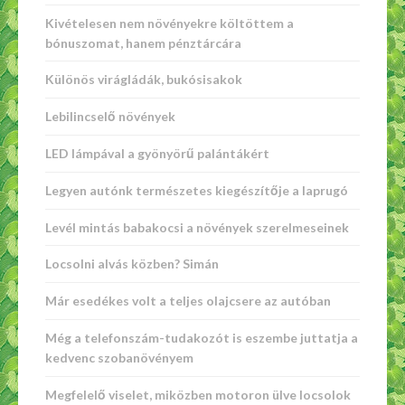
Kivételesen nem növényekre költöttem a
bónuszomat, hanem pénztárcára
Különös virágládák, bukósisakok
Lebilincselő növények
LED lámpával a gyönyörű palántákért
Legyen autónk természetes kiegészítője a laprugó
Levél mintás babakocsi a növények szerelmeseinek
Locsolni alvás közben? Simán
Már esedékes volt a teljes olajcsere az autóban
Még a telefonszám-tudakozót is eszembe juttatja a
kedvenc szobanövényem
Megfelelő viselet, miközben motoron ülve locsolok