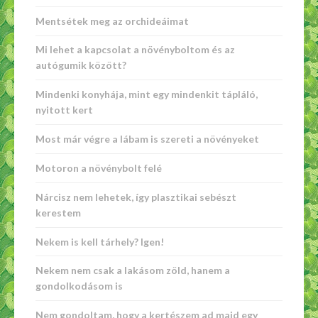
Mentsétek meg az orchideáimat
Mi lehet a kapcsolat a növényboltom és az
autógumik között?
Mindenki konyhája, mint egy mindenkit tápláló,
nyitott kert
Most már végre a lábam is szereti a növényeket
Motoron a növénybolt felé
Nárcisz nem lehetek, így plasztikai sebészt
kerestem
Nekem is kell tárhely? Igen!
Nekem nem csak a lakásom zöld, hanem a
gondolkodásom is
Nem gondoltam, hogy a kertészem ad majd egy