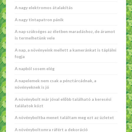
A nagy elektromos átalakítás
A nagy tintapatron pánik
A nap szükséges az életben maradáshoz, de áramot
is termelhetünk vele
A nap, a növényeink mellett a kameránkat is táplálni
fogja
A napból sosem elég
A napelemek nem csak a pénztárcádnak, a
növényeknek is jó
A növénybolt már jóval előbb található a keresési
találatok közt
A növényboltba menet találtam meg ezt az üzletet
A növényboltomra ráfért a dekoráció