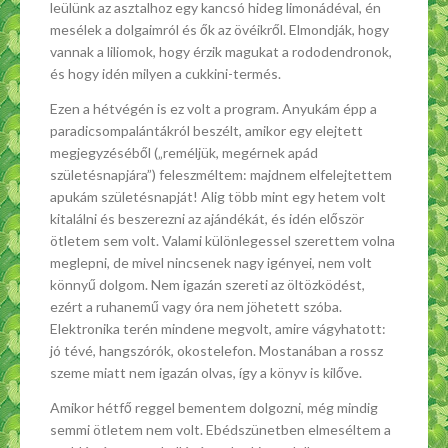
leülünk az asztalhoz egy kancsó hideg limonádéval, én
mesélek a dolgaimról és ők az övéikről. Elmondják, hogy
vannak a liliomok, hogy érzik magukat a rododendronok,
és hogy idén milyen a cukkini-termés.
Ezen a hétvégén is ez volt a program. Anyukám épp a
paradicsompalántákról beszélt, amikor egy elejtett
megjegyzéséből („reméljük, megérnek apád
születésnapjára”) feleszméltem: majdnem elfelejtettem
apukám születésnapját! Alig több mint egy hetem volt
kitalálni és beszerezni az ajándékát, és idén először
ötletem sem volt. Valami különlegessel szerettem volna
meglepni, de mivel nincsenek nagy igényei, nem volt
könnyű dolgom. Nem igazán szereti az öltözködést,
ezért a ruhanemű vagy óra nem jöhetett szóba.
Elektronika terén mindene megvolt, amire vágyhatott:
jó tévé, hangszórók, okostelefon. Mostanában a rossz
szeme miatt nem igazán olvas, így a könyv is kilőve.
Amikor hétfő reggel bementem dolgozni, még mindig
semmi ötletem nem volt. Ebédszünetben elmeséltem a