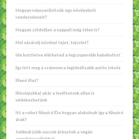
Hogyan népszerűsítsük egy növénybolt
rendezvényeit?
Hogyan zöldelljen a nappali még télen is?
Hol vásárolj növényi tejet, tejszínt?
Ide kattintva elérheted a legszuperebb bababoltot
Így lett meg a számomra legideálisabb autós iskola
Illanó illat?
Illóolajokkal akár a levéltetvek ellen is
védekezhetünk
Itt a robot fűnyíró!De hogyan alakulnak így a fűnyíró
árak?
Jobbnál jobb cuccok érkeztek a vegán
szendvicsezőnkbe!