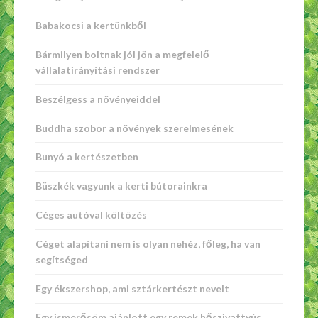
Babakocsi a kertünkből
Bármilyen boltnak jól jön a megfelelő
vállalatirányítási rendszer
Beszélgess a növényeiddel
Buddha szobor a növények szerelmesének
Bunyó a kertészetben
Büszkék vagyunk a kerti bútorainkra
Céges autóval költözés
Céget alapítani nem is olyan nehéz, főleg, ha van
segítséged
Egy ékszershop, ami sztárkertészt nevelt
Egy ismerősöm ajánlott egy remek hőszivattyús