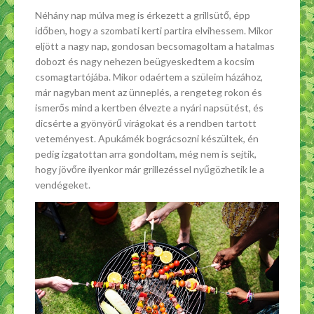
Néhány nap múlva meg is érkezett a grillsütő, épp
időben, hogy a szombati kerti partira elvihessem. Mikor
eljött a nagy nap, gondosan becsomagoltam a hatalmas
dobozt és nagy nehezen beügyeskedtem a kocsim
csomagtartójába. Mikor odaértem a szüleim házához,
már nagyban ment az ünneplés, a rengeteg rokon és
ismerős mind a kertben élvezte a nyári napsütést, és
dicsérte a gyönyörű virágokat és a rendben tartott
veteményest. Apukámék bográcsozni készültek, én
pedig izgatottan arra gondoltam, még nem is sejtik,
hogy jövőre ilyenkor már grillezéssel nyűgözhetik le a
vendégeket.