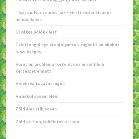
Tiszta udvar, rendes ház – tisztítószer kisokos
mindenkinek
Új céges pólónk lesz
Üzleti angol nyelvtanfolyam a virágbolti munkához
is szükséges
Váratlan probléma történt, de nem állt le a
kertészet emiatt
Vidéki változatosságok
Virágból sosem elég!
Zöld élet stílusosan
Zöld otthon, tökéletes otthon