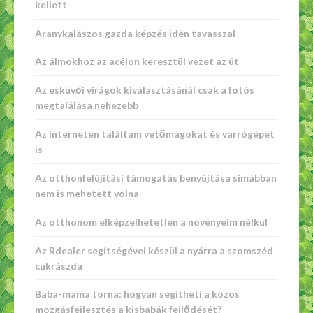
kellett
Aranykalászos gazda képzés idén tavasszal
Az álmokhoz az acélon keresztül vezet az út
Az esküvői virágok kiválasztásánál csak a fotós
megtalálása nehezebb
Az interneten találtam vetőmagokat és varrógépet
is
Az otthonfelújítási támogatás benyújtása simábban
nem is mehetett volna
Az otthonom elképzelhetetlen a növényeim nélkül
Az Rdealer segítségével készül a nyárra a szomszéd
cukrászda
Baba-mama torna: hogyan segítheti a közös
mozgásfejlesztés a kisbabák fejlődését?