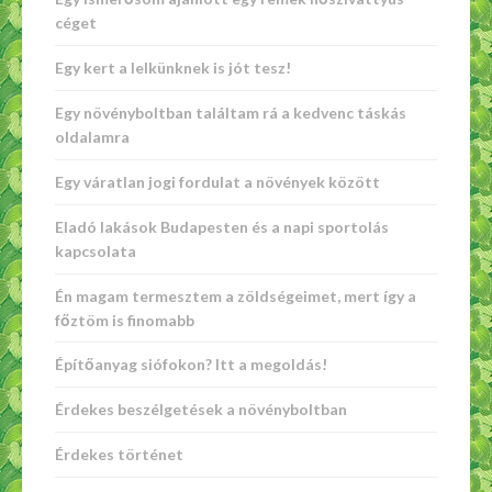
céget
Egy kert a lelkünknek is jót tesz!
Egy növényboltban találtam rá a kedvenc táskás
oldalamra
Egy váratlan jogi fordulat a növények között
Eladó lakások Budapesten és a napi sportolás
kapcsolata
Én magam termesztem a zöldségeimet, mert így a
főztöm is finomabb
Építőanyag siófokon? Itt a megoldás!
Érdekes beszélgetések a növényboltban
Érdekes történet