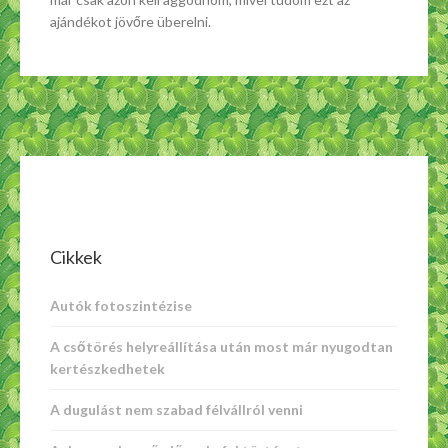
ajándékot jövőre überelni.
Cikkek
Autók fotoszintézise
A csőtörés helyreállítása után most már nyugodtan
kertészkedhetek
A dugulást nem szabad félvállról venni