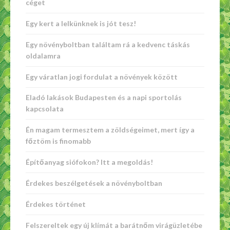
céget
Egy kert a lelkünknek is jót tesz!
Egy növényboltban találtam rá a kedvenc táskás
oldalamra
Egy váratlan jogi fordulat a növények között
Eladó lakások Budapesten és a napi sportolás
kapcsolata
Én magam termesztem a zöldségeimet, mert így a
főztöm is finomabb
Építőanyag siófokon? Itt a megoldás!
Érdekes beszélgetések a növényboltban
Érdekes történet
Felszereltek egy új klímát a barátnőm virágüzletébe