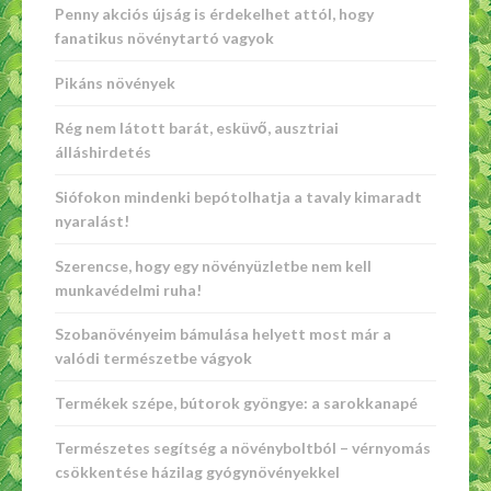
Penny akciós újság is érdekelhet attól, hogy
fanatikus növénytartó vagyok
Pikáns növények
Rég nem látott barát, esküvő, ausztriai
álláshirdetés
Siófokon mindenki bepótolhatja a tavaly kimaradt
nyaralást!
Szerencse, hogy egy növényüzletbe nem kell
munkavédelmi ruha!
Szobanövényeim bámulása helyett most már a
valódi természetbe vágyok
Termékek szépe, bútorok gyöngye: a sarokkanapé
Természetes segítség a növényboltból – vérnyomás
csökkentése házilag gyógynövényekkel