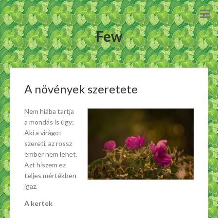
Few
A növények szeretete
Nem hiába tartja
a mondás is úgy;
Aki a virágot
szereti, az rossz
ember nem lehet.
Azt hiszem ez
teljes mértékben
igaz.
A kertek