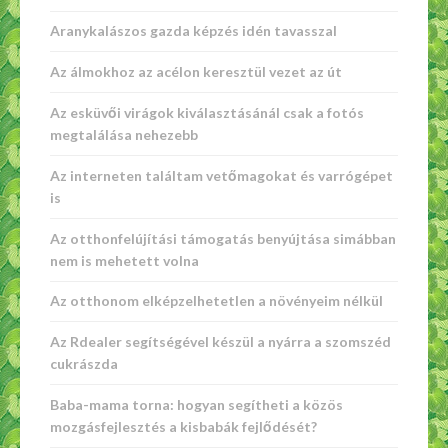
Aranykalászos gazda képzés idén tavasszal
Az álmokhoz az acélon keresztül vezet az út
Az esküvői virágok kiválasztásánál csak a fotós
megtalálása nehezebb
Az interneten találtam vetőmagokat és varrógépet
is
Az otthonfelújítási támogatás benyújtása simábban
nem is mehetett volna
Az otthonom elképzelhetetlen a növényeim nélkül
Az Rdealer segítségével készül a nyárra a szomszéd
cukrászda
Baba-mama torna: hogyan segítheti a közös
mozgásfejlesztés a kisbabák fejlődését?