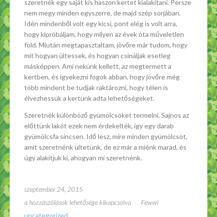
szeretnék egy saját kis haszon kertet kialakítani. Persze
nem megy minden egyszerre, de majd szép sorjában.
Idén mindenből volt egy kicsi, pont elég is volt arra,
hogy kipróbáljam, hogy milyen az évek óta műveletlen
föld. Miután megtapasztaltam, jövőre már tudom, hogy
mit hogyan ültessek, és hogyan csináljak esetleg
másképpen. Ami nekünk kellett, az megtermett a
kertben, és igyekezni fogok abban, hogy jövőre még
több mindent be tudjak raktározni, hogy télen is
élvezhessük a kertünk adta lehetőségeket.
Szeretnék különböző gyümölcsöket termelni. Sajnos az
előttünk lakót ezek nem érdekelték, így egy darab
gyümölcsfa sincsen. Idő lesz, mire minden gyümölcsöt,
amit szeretnénk ültetünk, de ez már a miénk marad, és
úgy alakítjuk ki, ahogyan mi szeretnénk.
szeptember 24, 2015
A
a hozzászólások lehetősége kikapcsolva
Fewwi
növények
uncategorized