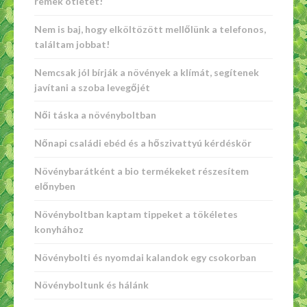
remek ötletet!
Nem is baj, hogy elköltözött mellőlünk a telefonos,
találtam jobbat!
Nemcsak jól bírják a növények a klímát, segítenek
javítani a szoba levegőjét
Női táska a növényboltban
Nőnapi családi ebéd és a hőszivattyú kérdéskör
Növénybarátként a bio termékeket részesítem
előnyben
Növényboltban kaptam tippeket a tökéletes
konyhához
Növénybolti és nyomdai kalandok egy csokorban
Növényboltunk és hálánk