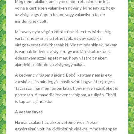
Még nem találkoztam olyan emberrel, akinek ne lett
volna a kertjében valamilyen növény. Mindegy az, hogy
az virág, vagy éppen bokor, vagy valamilyen fa, de
mindenkinek volt.
Mi tavaly nyár végén költöztünk ki kertes házba. Alig
vártam, hogy én is ültethessek, és egy szép kis
virágoskertet alakíthassak ki. Mint mindenkinek, nekem
is vannak kedvenc virágaim, így miután kiköltöztünk,
édesanyám azzal lepett meg, hogy vásárolt nekem
ajándékba különböző virághagymákat.
A kedvenc virágom a jácint. Ebből kaptam nem is egy
zacskóval, és mindegyik másik színű hagymát rejteget.
Tavasszal már meg fogom látni, hogy milyen színűeket is
pontosan. A második kedvenc virágom, a tulipán. Ebből
is kaptam ajándékba.
A veteményes
Ha már családi ház, akkor veteményes. Nekem
egyértelmű volt, ha kiköltözünk vidékre, mindenképpen