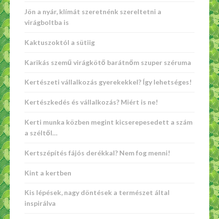
Jön a nyár, klímát szeretnénk szereltetni a
virágboltba is
Kaktuszoktól a sütiig
Karikás szemű virágkötő barátnőm szuper széruma
Kertészeti vállalkozás gyerekekkel? Így lehetséges!
Kertészkedés és vállalkozás? Miért is ne!
Kerti munka közben megint kicserepesedett a szám
a széltől…
Kertszépítés fájós derékkal? Nem fog menni!
Kint a kertben
Kis lépések, nagy döntések a természet által
inspirálva