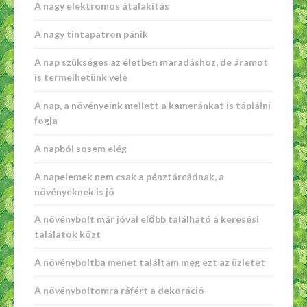
A nagy elektromos átalakítás
A nagy tintapatron pánik
A nap szükséges az életben maradáshoz, de áramot
is termelhetünk vele
A nap, a növényeink mellett a kameránkat is táplálni
fogja
A napból sosem elég
A napelemek nem csak a pénztárcádnak, a
növényeknek is jó
A növénybolt már jóval előbb található a keresési
találatok közt
A növényboltba menet találtam meg ezt az üzletet
A növényboltomra ráfért a dekoráció