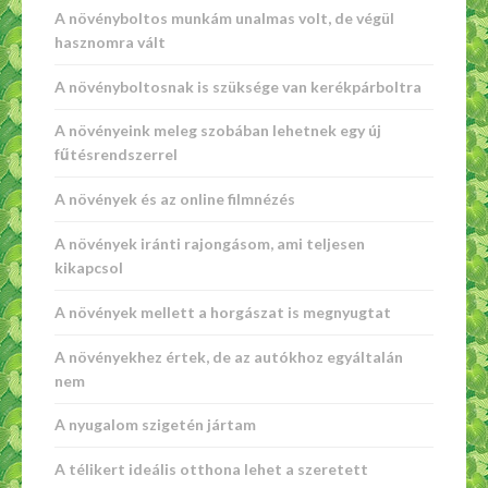
A növényboltos munkám unalmas volt, de végül
hasznomra vált
A növényboltosnak is szüksége van kerékpárboltra
A növényeink meleg szobában lehetnek egy új
fűtésrendszerrel
A növények és az online filmnézés
A növények iránti rajongásom, ami teljesen
kikapcsol
A növények mellett a horgászat is megnyugtat
A növényekhez értek, de az autókhoz egyáltalán
nem
A nyugalom szigetén jártam
A télikert ideális otthona lehet a szeretett