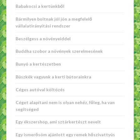
Babakocsi a kertünkből
Bármilyen boltnak jól jön a megfelelő
vállalatirányítási rendszer
Beszélgess a növényeiddel
Buddha szobor a növények szerelmesének
Bunyó a kertészetben
Büszkék vagyunk a kerti bútorainkra
Céges autóval költözés
Céget alapítani nem is olyan nehéz, főleg, ha van
segítséged
Egy ékszershop, ami sztárkertészt nevelt
Egy ismerősöm ajánlott egy remek hőszivattyús