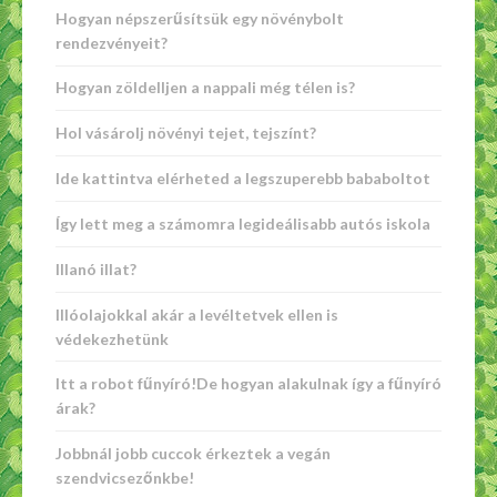
Hogyan népszerűsítsük egy növénybolt
rendezvényeit?
Hogyan zöldelljen a nappali még télen is?
Hol vásárolj növényi tejet, tejszínt?
Ide kattintva elérheted a legszuperebb bababoltot
Így lett meg a számomra legideálisabb autós iskola
Illanó illat?
Illóolajokkal akár a levéltetvek ellen is
védekezhetünk
Itt a robot fűnyíró!De hogyan alakulnak így a fűnyíró
árak?
Jobbnál jobb cuccok érkeztek a vegán
szendvicsezőnkbe!