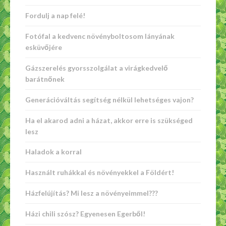
Fordulj a nap felé!
Fotófal a kedvenc növényboltosom lányának
esküvőjére
Gázszerelés gyorsszolgálat a virágkedvelő
barátnőnek
Generációváltás segítség nélkül lehetséges vajon?
Ha el akarod adni a házat, akkor erre is szükséged
lesz
Haladok a korral
Használt ruhákkal és növényekkel a Földért!
Házfelújítás? Mi lesz a növényeimmel???
Házi chili szósz? Egyenesen Egerből!