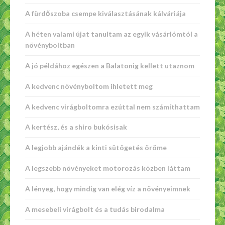
A fürdőszoba csempe kiválasztásának kálváriája
A héten valami újat tanultam az egyik vásárlómtól a
növényboltban
A jó példához egészen a Balatonig kellett utaznom
A kedvenc növényboltom ihletett meg
A kedvenc virágboltomra ezúttal nem számíthattam
A kertész, és a shiro bukósisak
A legjobb ajándék a kinti sütögetés öröme
A legszebb növényeket motorozás közben láttam
A lényeg, hogy mindig van elég víz a növényeimnek
A mesebeli virágbolt és a tudás birodalma