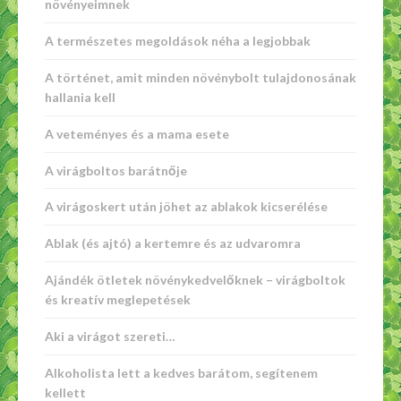
növényeimnek
A természetes megoldások néha a legjobbak
A történet, amit minden növénybolt tulajdonosának
hallania kell
A veteményes és a mama esete
A virágboltos barátnője
A virágoskert után jöhet az ablakok kicserélése
Ablak (és ajtó) a kertemre és az udvaromra
Ajándék ötletek növénykedvelőknek – virágboltok
és kreatív meglepetések
Aki a virágot szereti…
Alkoholista lett a kedves barátom, segítenem
kellett