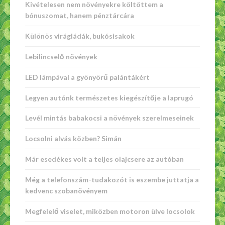
Kivételesen nem növényekre költöttem a
bónuszomat, hanem pénztárcára
Különös virágládák, bukósisakok
Lebilincselő növények
LED lámpával a gyönyörű palántákért
Legyen autónk természetes kiegészítője a laprugó
Levél mintás babakocsi a növények szerelmeseinek
Locsolni alvás közben? Simán
Már esedékes volt a teljes olajcsere az autóban
Még a telefonszám-tudakozót is eszembe juttatja a
kedvenc szobanövényem
Megfelelő viselet, miközben motoron ülve locsolok