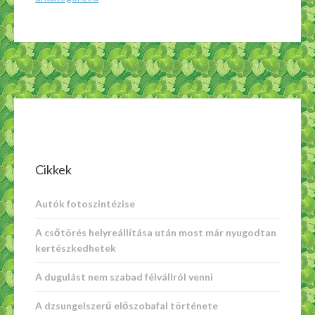
szeretete
bejegyzéshez
Cikkek
Autók fotoszintézise
A csőtörés helyreállítása után most már nyugodtan
kertészkedhetek
A dugulást nem szabad félvállról venni
A dzsungelszerű előszobafal története