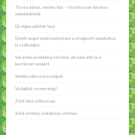
Tiszta udvar, rendes ház – tisztítószer kisokos
mindenkinek
Új céges pólónk lesz
Üzleti angol nyelvtanfolyam a virágbolti munkához
is szükséges
Váratlan probléma történt, de nem állt le a
kertészet emiatt
Vidéki változatosságok
Virágból sosem elég!
Zöld élet stílusosan
Zöld otthon, tökéletes otthon