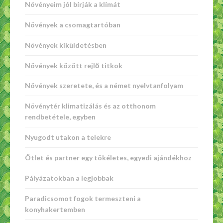
Növényeim jól bírják a klímát
Növények a csomagtartóban
Növények kiküldetésben
Növények között rejlő titkok
Növények szeretete, és a német nyelvtanfolyam
Növénytér klimatizálás és az otthonom
rendbetétele, egyben
Nyugodt utakon a telekre
Ötlet és partner egy tökéletes, egyedi ajándékhoz
Pályázatokban a legjobbak
Paradicsomot fogok termeszteni a
konyhakertemben