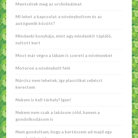
Mentsétek meg az orchideáimat
Mi lehet a kapcsolat a növényboltom és az
autógumik között?
Mindenki konyhája, mint egy mindenkit tápláló,
nyitott kert
Most már végre a lábam is szereti a növényeket
Motoron a növénybolt felé
Nárcisz nem lehetek, így plasztikai sebészt
kerestem
Nekem is kell tárhely? Igen!
Nekem nem csak a lakásom zöld, hanem a
gondolkodásom is
Nem gondoltam, hogy a kertészem ad majd egy