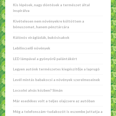
Kis lépések, nagy döntések a természet által
inspirálva
Kivételesen nem növényekre költöttem a
bónuszomat, hanem pénztárcára
Különös virágládák, bukósisakok
Lebilincselő növények
LED lámpával a gyönyörű palántákért
Legyen autónk természetes kiegészítője a laprugó
Levél mintás babakocsi a növények szerelmeseinek
Locsolni alvás közben? Simán
Már esedékes volt a teljes olajcsere az autóban
Még a telefonszám-tudakozót is eszembe juttatja a