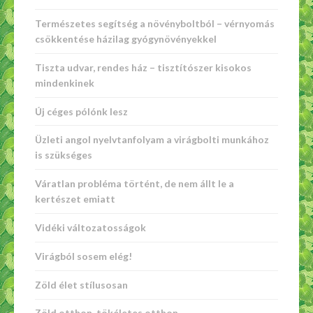
Természetes segítség a növényboltból – vérnyomás
csökkentése házilag gyógynövényekkel
Tiszta udvar, rendes ház – tisztítószer kisokos
mindenkinek
Új céges pólónk lesz
Üzleti angol nyelvtanfolyam a virágbolti munkához
is szükséges
Váratlan probléma történt, de nem állt le a
kertészet emiatt
Vidéki változatosságok
Virágból sosem elég!
Zöld élet stílusosan
Zöld otthon, tökéletes otthon