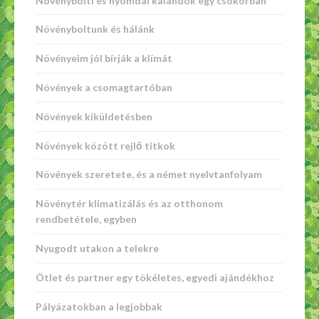
Növénybolti és nyomdai kalandok egy csokorban
Növényboltunk és hálánk
Növényeim jól bírják a klímát
Növények a csomagtartóban
Növények kiküldetésben
Növények között rejlő titkok
Növények szeretete, és a német nyelvtanfolyam
Növénytér klimatizálás és az otthonom
rendbetétele, egyben
Nyugodt utakon a telekre
Ötlet és partner egy tökéletes, egyedi ajándékhoz
Pályázatokban a legjobbak