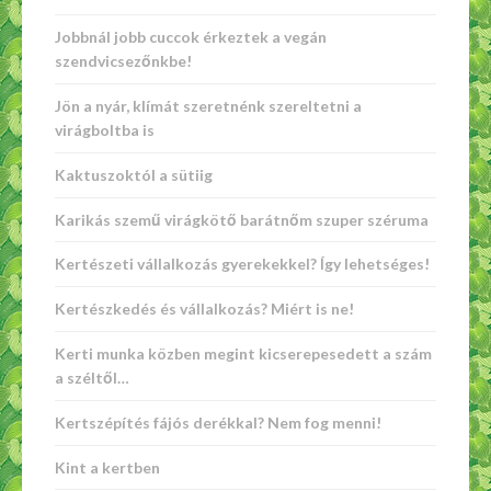
Jobbnál jobb cuccok érkeztek a vegán
szendvicsezőnkbe!
Jön a nyár, klímát szeretnénk szereltetni a
virágboltba is
Kaktuszoktól a sütiig
Karikás szemű virágkötő barátnőm szuper széruma
Kertészeti vállalkozás gyerekekkel? Így lehetséges!
Kertészkedés és vállalkozás? Miért is ne!
Kerti munka közben megint kicserepesedett a szám
a széltől…
Kertszépítés fájós derékkal? Nem fog menni!
Kint a kertben