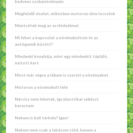
kedvenc szobanövényem
Megfelelő viselet, miközben motoron ülve locsolok
Mentsétek meg az orchideáimat
Mi lehet a kapcsolat a növényboltom és az
autógumik között?
Mindenki konyhája, mint egy mindenkit tápláló,
nyitott kert
Most már végre a lábam is szereti a növényeket
Motoron a növénybolt felé
Nárcisz nem lehetek, így plasztikai sebészt
kerestem
Nekem is kell tárhely? Igen!
Nekem nem csak a lakásom zöld, hanem a