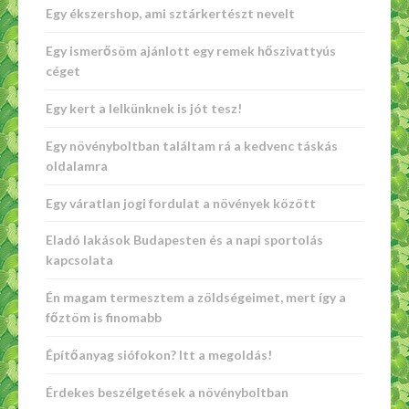
Egy ékszershop, ami sztárkertészt nevelt
Egy ismerősöm ajánlott egy remek hőszivattyús
céget
Egy kert a lelkünknek is jót tesz!
Egy növényboltban találtam rá a kedvenc táskás
oldalamra
Egy váratlan jogi fordulat a növények között
Eladó lakások Budapesten és a napi sportolás
kapcsolata
Én magam termesztem a zöldségeimet, mert így a
főztöm is finomabb
Építőanyag siófokon? Itt a megoldás!
Érdekes beszélgetések a növényboltban