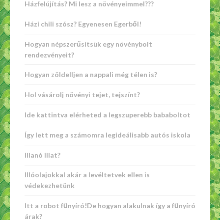
Házfelújítás? Mi lesz a növényeimmel???
Házi chili szósz? Egyenesen Egerből!
Hogyan népszerűsítsük egy növénybolt
rendezvényeit?
Hogyan zöldelljen a nappali még télen is?
Hol vásárolj növényi tejet, tejszínt?
Ide kattintva elérheted a legszuperebb bababoltot
Így lett meg a számomra legideálisabb autós iskola
Illanó illat?
Illóolajokkal akár a levéltetvek ellen is
védekezhetünk
Itt a robot fűnyíró!De hogyan alakulnak így a fűnyíró
árak?