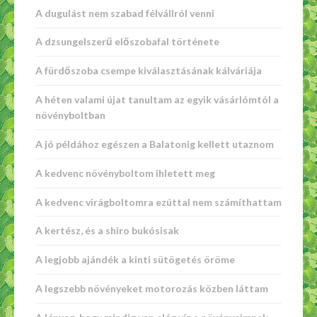
A dugulást nem szabad félvállról venni
A dzsungelszerű előszobafal története
A fürdőszoba csempe kiválasztásának kálváriája
A héten valami újat tanultam az egyik vásárlómtól a
növényboltban
A jó példához egészen a Balatonig kellett utaznom
A kedvenc növényboltom ihletett meg
A kedvenc virágboltomra ezúttal nem számíthattam
A kertész, és a shiro bukósisak
A legjobb ajándék a kinti sütögetés öröme
A legszebb növényeket motorozás közben láttam