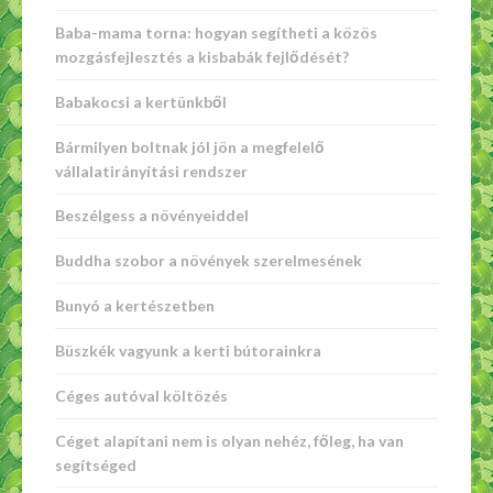
Baba-mama torna: hogyan segítheti a közös
mozgásfejlesztés a kisbabák fejlődését?
Babakocsi a kertünkből
Bármilyen boltnak jól jön a megfelelő
vállalatirányítási rendszer
Beszélgess a növényeiddel
Buddha szobor a növények szerelmesének
Bunyó a kertészetben
Büszkék vagyunk a kerti bútorainkra
Céges autóval költözés
Céget alapítani nem is olyan nehéz, főleg, ha van
segítséged