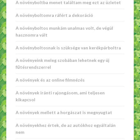
A növényboltba menet találtam meg ezt az üzletet
A növényboltomra ráfért a dekoráció
A növényboltos munkám unalmas volt, de végül
hasznomra vált
A növényboltosnak is szüksége van kerékpárboltra
A növényeink meleg szobában lehetnek egy új
fűtésrendszerrel
A növények és az online filmnézés
A növények iránti rajongásom, ami teljesen
kikapcsol
A növények mellett a horgászat is megnyugtat
A növényekhez értek, de az autókhoz egyáltalán
nem