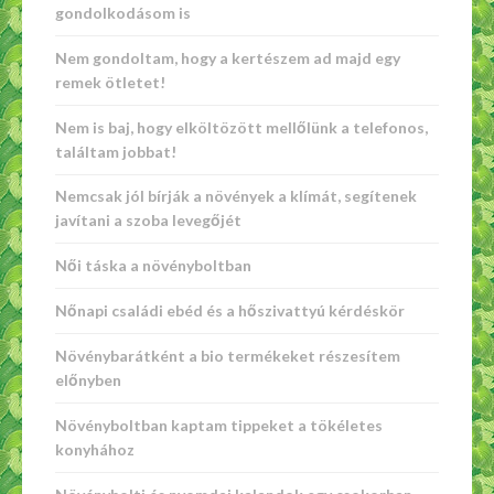
gondolkodásom is
Nem gondoltam, hogy a kertészem ad majd egy
remek ötletet!
Nem is baj, hogy elköltözött mellőlünk a telefonos,
találtam jobbat!
Nemcsak jól bírják a növények a klímát, segítenek
javítani a szoba levegőjét
Női táska a növényboltban
Nőnapi családi ebéd és a hőszivattyú kérdéskör
Növénybarátként a bio termékeket részesítem
előnyben
Növényboltban kaptam tippeket a tökéletes
konyhához