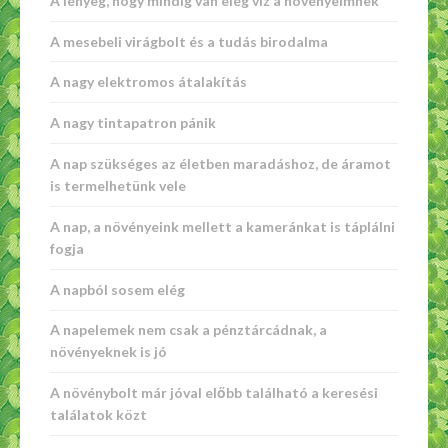
A lényeg, hogy mindig van elég víz a növényeimnek
A mesebeli virágbolt és a tudás birodalma
A nagy elektromos átalakítás
A nagy tintapatron pánik
A nap szükséges az életben maradáshoz, de áramot
is termelhetünk vele
A nap, a növényeink mellett a kameránkat is táplálni
fogja
A napból sosem elég
A napelemek nem csak a pénztárcádnak, a
növényeknek is jó
A növénybolt már jóval előbb található a keresési
találatok közt