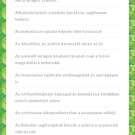
Aki a virágot szereti…
Alkoholista lett a kedves barátom, segítenem
kellett
Aranykalászos gazda képzés idén tavasszal
Az álmokhoz az acélon keresztül vezet az út
Az esküvői virágok kiválasztásánál csak a fotós
megtalálása nehezebb
Az interneten találtam vetőmagokat és varrógépet
is
Az otthonfelújítási támogatás benyújtása simábban
nem is mehetett volna
Az otthonom elképzelhetetlen a növényeim nélkül
Az Rdealer segítségével készül a nyárra a szomszéd
cukrászda