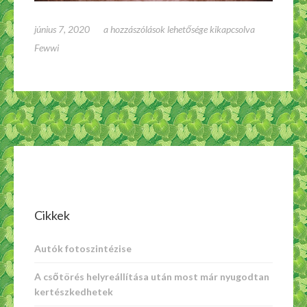
futes-
június 7, 2020
a hozzászólások lehetősége kikapcsolva
klimaval
Fewwi
bejegyzéshez
Cikkek
Autók fotoszintézise
A csőtörés helyreállítása után most már nyugodtan
kertészkedhetek