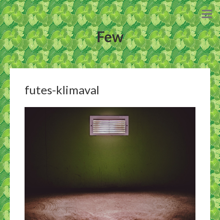
Few
futes-klimaval