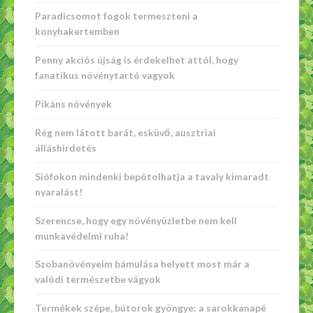
Paradicsomot fogok termeszteni a
konyhakertemben
Penny akciós újság is érdekelhet attól, hogy
fanatikus növénytartó vagyok
Pikáns növények
Rég nem látott barát, esküvő, ausztriai
álláshirdetés
Siófokon mindenki bepótolhatja a tavaly kimaradt
nyaralást!
Szerencse, hogy egy növényüzletbe nem kell
munkavédelmi ruha!
Szobanövényeim bámulása helyett most már a
valódi természetbe vágyok
Termékek szépe, bútorok gyöngye: a sarokkanapé