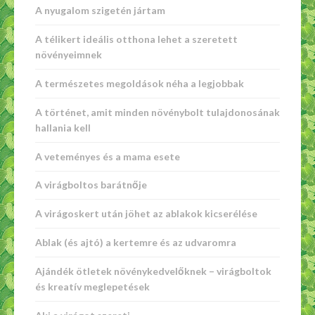
A nyugalom szigetén jártam
A télikert ideális otthona lehet a szeretett
növényeimnek
A természetes megoldások néha a legjobbak
A történet, amit minden növénybolt tulajdonosának
hallania kell
A veteményes és a mama esete
A virágboltos barátnője
A virágoskert után jöhet az ablakok kicserélése
Ablak (és ajtó) a kertemre és az udvaromra
Ajándék ötletek növénykedvelőknek – virágboltok
és kreatív meglepetések