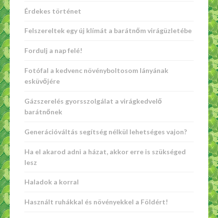
Érdekes történet
Felszereltek egy új klímát a barátnőm virágüzletébe
Fordulj a nap felé!
Fotófal a kedvenc növényboltosom lányának
esküvőjére
Gázszerelés gyorsszolgálat a virágkedvelő
barátnőnek
Generációváltás segítség nélkül lehetséges vajon?
Ha el akarod adni a házat, akkor erre is szükséged
lesz
Haladok a korral
Használt ruhákkal és növényekkel a Földért!